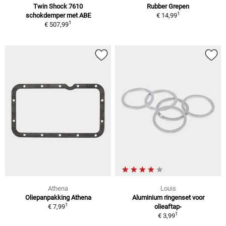
Twin Shock 7610
Rubber Grepen
1
schokdemper met ABE
€ 14,99
1
€ 507,99
Athena
Louis
Oliepanpakking Athena
Aluminium ringenset voor
1
€ 7,99
olieaftap-
1
€ 3,99