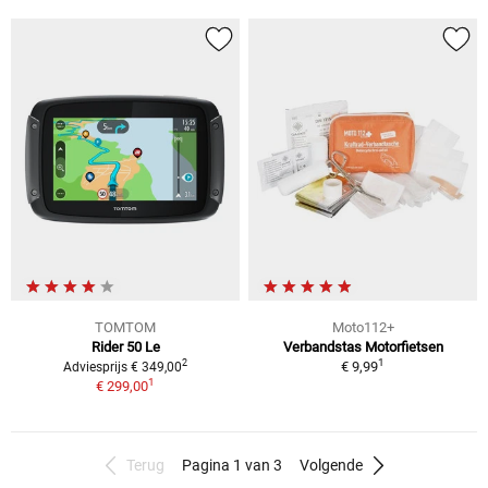
TOMTOM
Moto112+
Rider 50 Le
Verbandstas Motorfietsen
1
2
€ 9,99
Adviesprijs € 349,00
1
€ 299,00
Terug
Pagina 1 van 3
Volgende