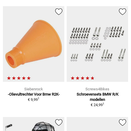
Siebenrock
Screws4Bikes
-Olievultrechter Voor Bmw R2K-
Schroevensets BMW R/K
1
€ 9,99
modellen
1
€ 24,99