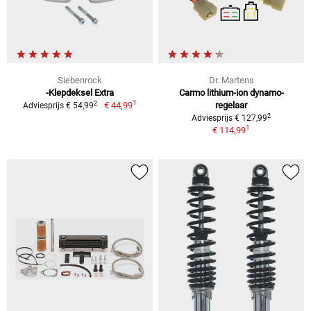
Siebenrock
Dr. Martens
-Klepdeksel Extra
Carmo lithium-ion dynamo-
1
2
€ 44,99
regelaar
Adviesprijs € 54,99
2
Adviesprijs € 127,99
1
€ 114,99