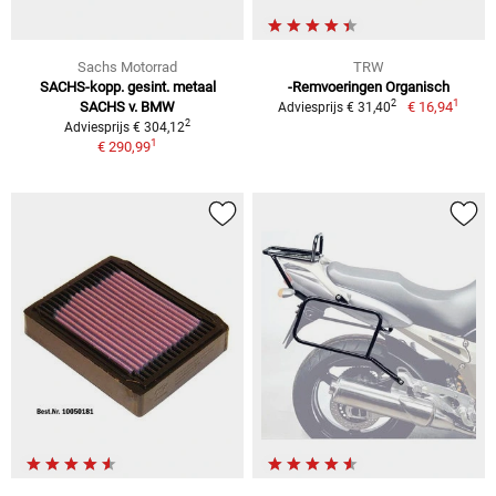
Sachs Motorrad
TRW
SACHS-kopp. gesint. metaal
-Remvoeringen Organisch
1
2
SACHS v. BMW
€ 16,94
Adviesprijs € 31,40
2
Adviesprijs € 304,12
1
€ 290,99