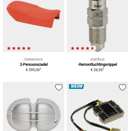
Siebenrock
stahlbus
2-Persoonszadel
-Remontluchtingsnippel
1
1
€ 295,00
€ 26,95
NIEUW