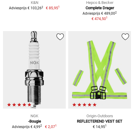
K&N
Hepco & Becker
1
2
€ 85,95
Complete Drager
Adviesprijs € 103,26
2
Adviesprijs € 489,00
1
€ 474,50
NGK
Origin-Outdoors
-Bougie
REFLECTEREND VEST SET
1
1
2
€ 2,07
€ 14,95
Adviesprijs € 4,99