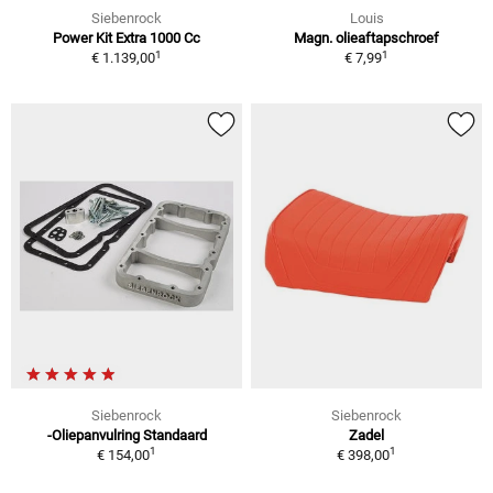
Siebenrock
Louis
Power Kit Extra 1000 Cc
Magn. olieaftapschroef
1
1
€ 1.139,00
€ 7,99
Siebenrock
Siebenrock
-Oliepanvulring Standaard
Zadel
1
1
€ 154,00
€ 398,00