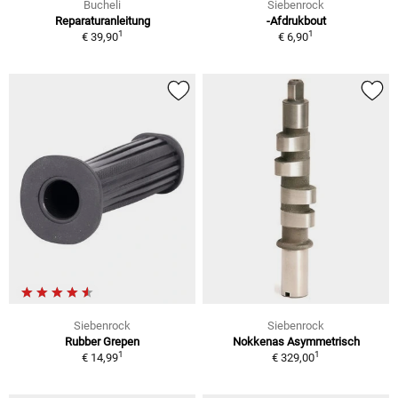
Bucheli
Siebenrock
Reparaturanleitung
-Afdrukbout
1
1
€ 39,90
€ 6,90
Siebenrock
Siebenrock
Rubber Grepen
Nokkenas Asymmetrisch
1
1
€ 14,99
€ 329,00