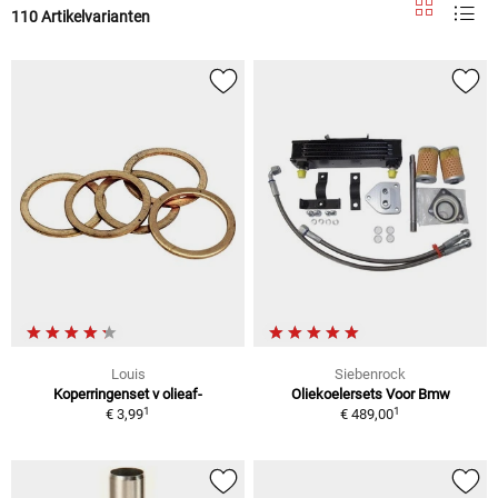
110 Artikelvarianten
Louis
Siebenrock
Koperringenset v olieaf-
Oliekoelersets Voor Bmw
1
1
€ 3,99
€ 489,00