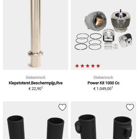
Siebenrock
Siebenrock
Klepstoterst.Beschermpijp,Rvs
Power Kit 1000 Cc
1
1
€ 22,90
€ 1.049,00