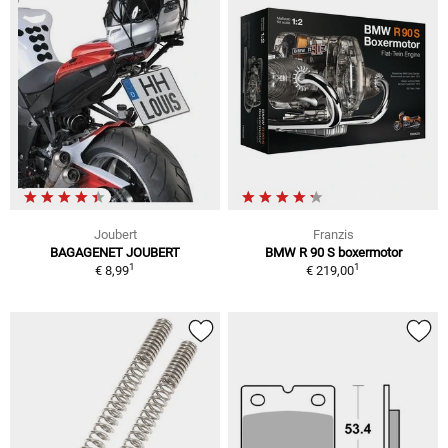
Joubert
Franzis
BAGAGENET JOUBERT
BMW R 90 S boxermotor
1
1
€ 8,99
€ 219,00