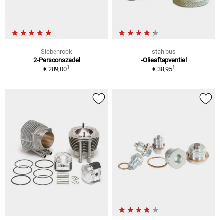
Siebenrock
stahlbus
2-Persoonszadel
-Olieaftapventiel
1
1
€ 289,00
€ 38,95