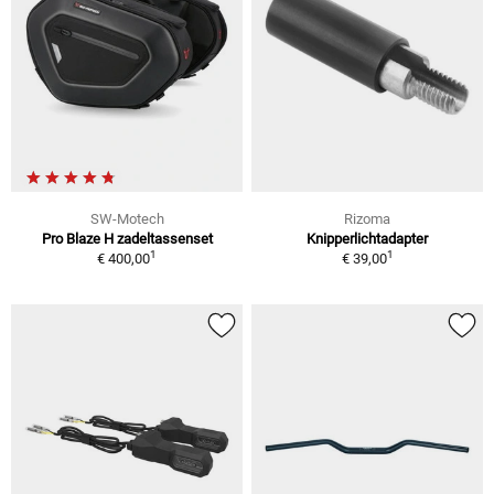
SW-Motech
Rizoma
Pro Blaze H zadeltassenset
Knipperlichtadapter
1
1
€ 400,00
€ 39,00