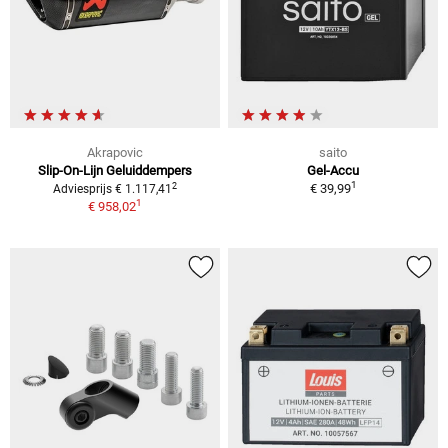
Akrapovic
saito
Slip-On-Lijn Geluiddempers
Gel-Accu
1
2
€ 39,99
Adviesprijs € 1.117,41
1
€ 958,02