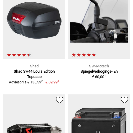
Shad
SW-Motech
Shad SH44 Louis Edition
Spiegelverhogings- En
1
Topcase
€ 60,00
1
2
€ 69,99
Adviesprijs € 136,59