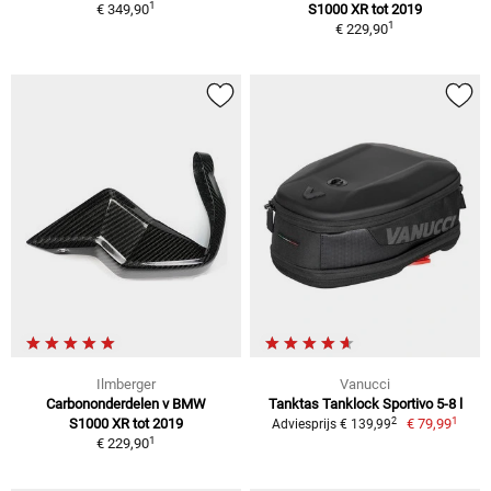
1
€ 349,90
S1000 XR tot 2019
1
€ 229,90
Ilmberger
Vanucci
Carbononderdelen v BMW
Tanktas Tanklock Sportivo 5-8 l
1
2
S1000 XR tot 2019
€ 79,99
Adviesprijs € 139,99
1
€ 229,90