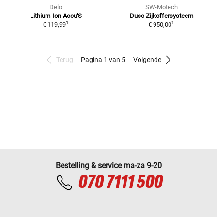
Delo
SW-Motech
Lithium-Ion-Accu'S
Dusc Zijkoffersysteem
1
1
€ 119,99
€ 950,00
Terug
Pagina 1 van 5
Volgende
Bestelling & service ma-za 9-20
070 7111 500