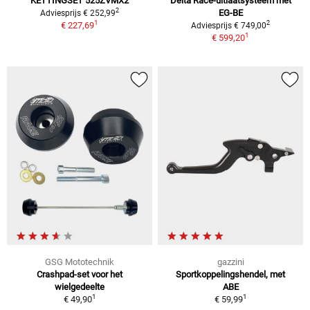
KETTINGSET 525ZVMX2
Delta Race-uitlaatsysteem met
2
EG-BE
Adviesprijs € 252,99
1
2
€ 227,69
Adviesprijs € 749,00
1
€ 599,20
GSG Mototechnik
gazzini
Crashpad-set voor het
Sportkoppelingshendel, met
wielgedeelte
ABE
1
1
€ 49,90
€ 59,99