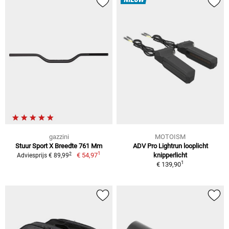
NIEUW
gazzini
MOTOISM
Stuur Sport X Breedte 761 Mm
ADV Pro Lightrun looplicht
1
2
€ 54,97
knipperlicht
Adviesprijs € 89,99
1
€ 139,90