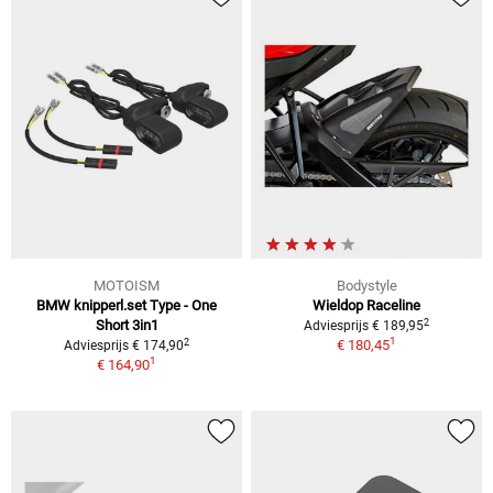
MOTOISM
Bodystyle
BMW knipperl.set Type - One
Wieldop Raceline
2
Short 3in1
Adviesprijs € 189,95
1
2
€ 180,45
Adviesprijs € 174,90
1
€ 164,90