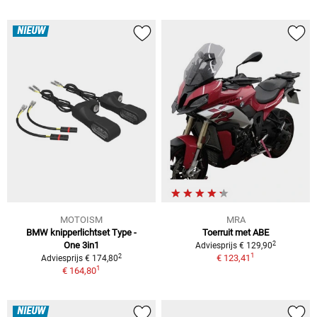
NIEUW
MOTOISM
MRA
BMW knipperlichtset Type -
Toerruit met ABE
2
One 3in1
Adviesprijs € 129,90
1
2
€ 123,41
Adviesprijs € 174,80
1
€ 164,80
NIEUW