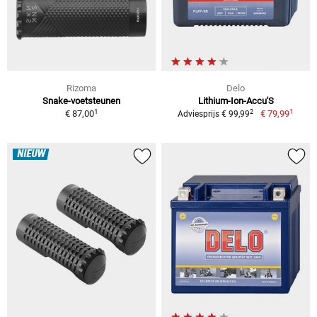
Rizoma
Delo
Snake-voetsteunen
Lithium-Ion-Accu'S
1
1
2
€ 87,00
€ 79,99
Adviesprijs € 99,99
NIEUW