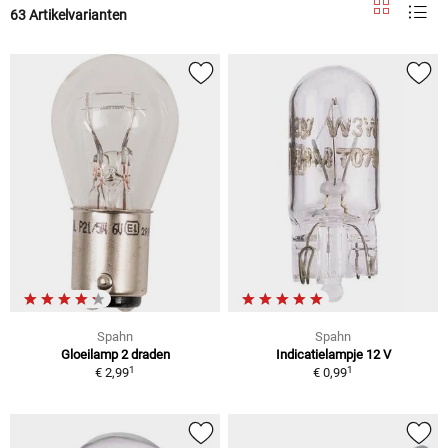
63 Artikelvarianten
Spahn
Spahn
Gloeilamp 2 draden
Indicatielampje 12 V
1
1
€ 2,99
€ 0,99