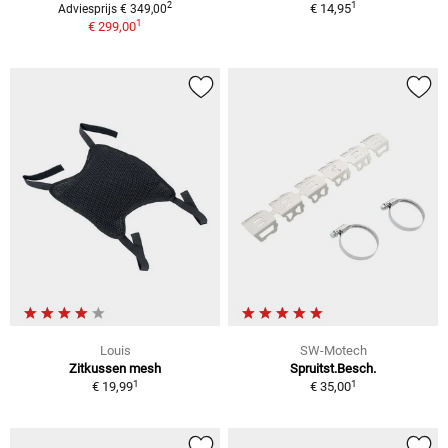
1
2
€ 14,95
Adviesprijs € 349,00
1
€ 299,00
Louis
SW-Motech
Zitkussen mesh
Spruitst.Besch.
1
1
€ 19,99
€ 35,00