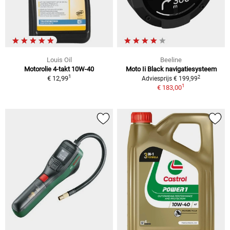
Louis Oil
Beeline
Motorolie 4-takt 10W-40
Moto Ii Black navigatiesysteem
1
2
€ 12,99
Adviesprijs € 199,99
1
€ 183,00