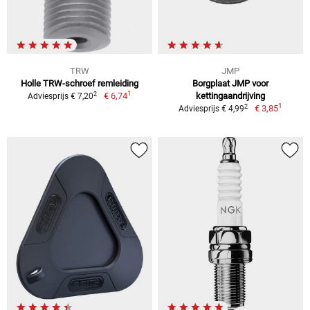
TRW
JMP
Holle TRW-schroef remleiding
Borgplaat JMP voor
1
2
€ 6,74
kettingaandrijving
Adviesprijs € 7,20
1
2
€ 3,85
Adviesprijs € 4,99