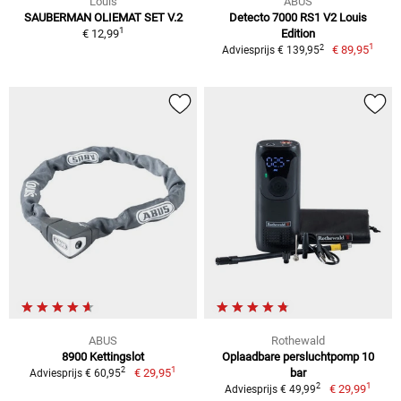
Louis
ABUS
SAUBERMAN OLIEMAT SET V.2
Detecto 7000 RS1 V2 Louis
1
€ 12,99
Edition
1
2
€ 89,95
Adviesprijs € 139,95
ABUS
Rothewald
8900 Kettingslot
Oplaadbare persluchtpomp 10
1
2
€ 29,95
bar
Adviesprijs € 60,95
1
2
€ 29,99
Adviesprijs € 49,99