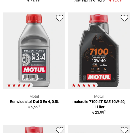
€ 79,99
€ 13,09
Adviesprijs € 18,78
Motul
Motul
Remvloeistof Dot 3 En 4, 0,5L
motorolie 7100 4T SAE 10W-40,
1
€ 9,99
1 Liter
1
€ 23,99