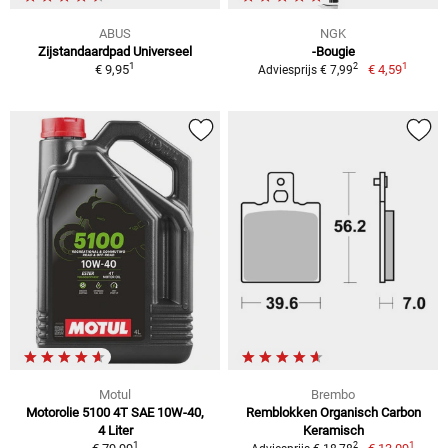
ABUS
NGK
Zijstandaardpad Universeel
-Bougie
1
1
2
€ 9,95
€ 4,59
Adviesprijs € 7,99
Motul
Brembo
Motorolie 5100 4T SAE 10W-40,
Remblokken Organisch Carbon
4 Liter
Keramisch
1
1
2