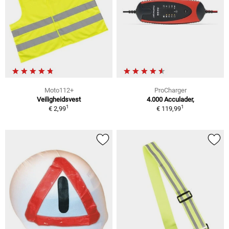
Moto112+
ProCharger
Veiligheidsvest
4.000 Acculader,
1
1
€ 2,99
€ 119,99