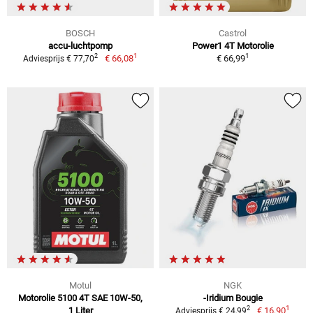
BOSCH
Castrol
accu-luchtpomp
Power1 4T Motorolie
1
1
2
€ 66,08
€ 66,99
Adviesprijs € 77,70
Motul
NGK
Motorolie 5100 4T SAE 10W-50,
-Iridium Bougie
1
2
1 Liter
€ 16,90
Adviesprijs € 24,99