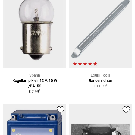
Spahn
Louis Tools
Kogellamp klein12 V, 10 W
Bandenlichter
1
/BA15S
€ 11,99
1
€ 2,99