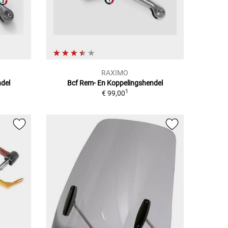
RAXIMO
del
Bcf Rem- En Koppelingshendel
1
€ 99,00