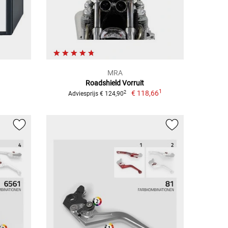
MRA
Roadshield Vorruit
1
€ 118,66
2
Adviesprijs € 124,90