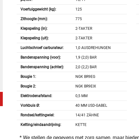
Voertuiggewicht (kg):
125
Zithoogte (mm):
775
Klepspeling (in):
2-TAKTER
Klepspeling (uit):
2-TAKTER
Luchtschroef carburateur:
1,0 AUSDREHUNGEN
Bandenspanning (voor):
1,9 (2,0) BAR
Bandenspanning (achter):
2,0 (2,2) BAR
Bougie 1:
NGK BR9EG
Bougie 2:
NGK BR9EIX
Elektrodenafstand:
0,5 MM
Vorkbuis Ø:
40 MM USD-GABEL
Rondsel/kettingwiel:
14/41 ZÄHNE
Ketting/eindaandrijving:
KETTE
* We stellen de gegevens met zorg samen, maar bieden