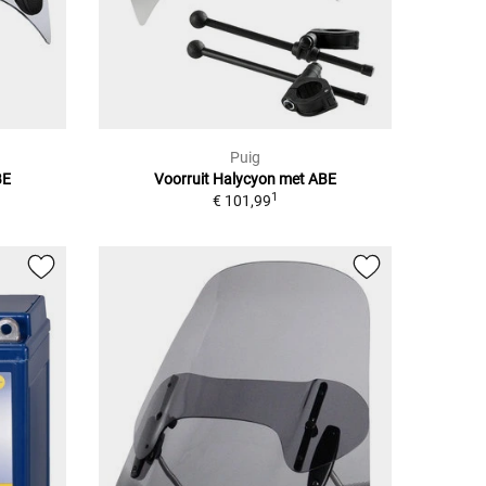
Puig
BE
Voorruit Halycyon met ABE
1
€ 101,99