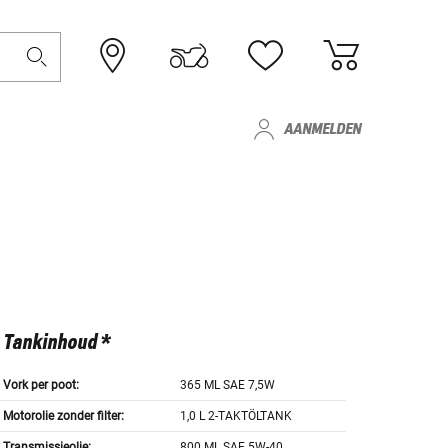
AANMELDEN
Tankinhoud *
Vork per poot:
365 ML SAE 7,5W
Motorolie zonder filter:
1,0 L 2-TAKTÖLTANK
Transmissieolie:
800 ML SAE 5W-40