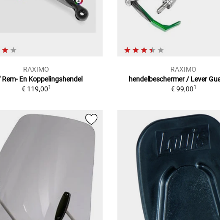
RAXIMO
RAXIMO
f Rem- En Koppelingshendel
hendelbeschermer / Lever Gua
1
1
€ 119,00
€ 99,00