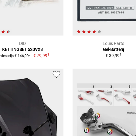
DID
Louis Parts
KETTINGSET 520VX3
Gel-Batterij
1
1
€ 79,99
€ 39,99
2
viesprijs € 146,99