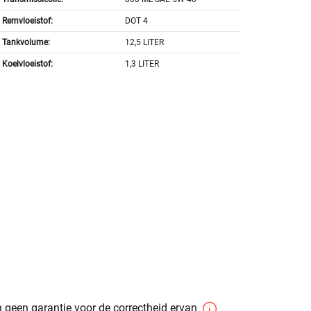
Remvloeistof:
DOT 4
Tankvolume:
12,5 LITER
Koelvloeistof:
1,3 LITER
 geen garantie voor de correctheid ervan