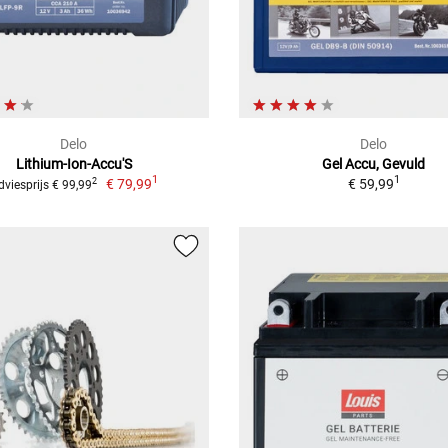
Delo
Delo
Lithium-Ion-Accu'S
Gel Accu, Gevuld
1
1
€ 79,99
€ 59,99
2
dviesprijs € 99,99