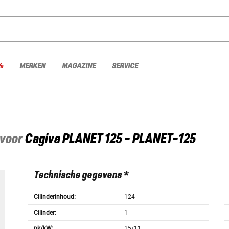
%
MERKEN
MAGAZINE
SERVICE
 voor
Cagiva
PLANET 125 - PLANET-125
Technische gegevens *
Cilinderinhoud:
124
Cilinder:
1
pk/kW:
15/11