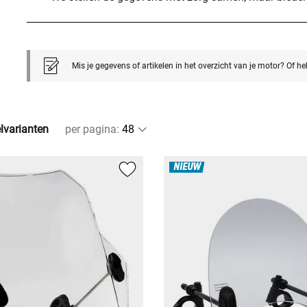
Mis je gegevens of artikelen in het overzicht van je motor? Of h
elvarianten
per pagina
:
NIEUW