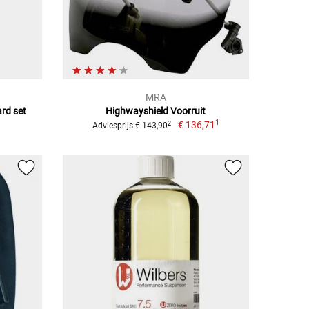
MRA
rd set
Highwayshield Voorruit
1
€ 136,71
2
Adviesprijs € 143,90