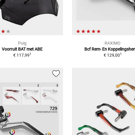
Puig
RAXIMO
Voorruit BAT met ABE
Bcf Rem- En Koppelingshen
1
1
€ 117,99
€ 129,00