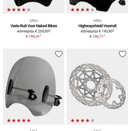
MRA
MRA
Vario-Ruit Voor Naked Bikes
Highwayshield Voorruit
2
2
Adviesprijs € 209,90
Adviesprijs € 143,90
1
1
€ 199,41
€ 136,71