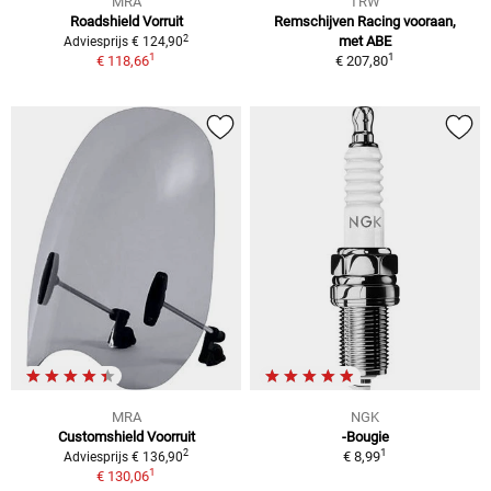
MRA
TRW
Roadshield Vorruit
Remschijven Racing vooraan,
2
met ABE
Adviesprijs € 124,90
1
1
€ 118,66
€ 207,80
MRA
NGK
Customshield Voorruit
-Bougie
1
2
€ 8,99
Adviesprijs € 136,90
1
€ 130,06