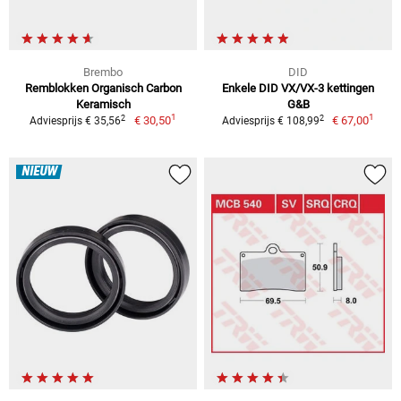
Brembo
DID
Remblokken Organisch Carbon
Enkele DID VX/VX-3 kettingen
Keramisch
G&B
1
1
2
2
€ 30,50
€ 67,00
Adviesprijs € 35,56
Adviesprijs € 108,99
NIEUW