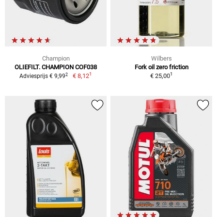
Champion
Wilbers
OLIEFILT. CHAMPION COF038
Fork oil zero friction
1
1
2
€ 8,12
€ 25,00
Adviesprijs € 9,99