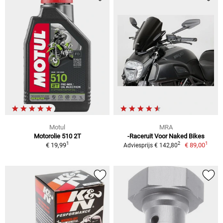
Motul
MRA
Motorolie 510 2T
-Raceruit Voor Naked Bikes
1
1
2
€ 19,99
€ 89,00
Adviesprijs € 142,80