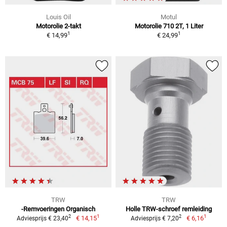
Louis Oil
Motul
Motorolie 2-takt
Motorolie 710 2T, 1 Liter
1
1
€ 14,99
€ 24,99
TRW
TRW
-Remvoeringen Organisch
Holle TRW-schroef remleiding
1
1
2
2
€ 14,15
€ 6,16
Adviesprijs € 23,40
Adviesprijs € 7,20