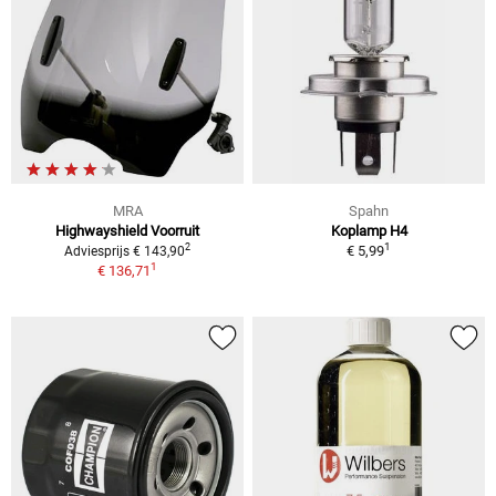
MRA
Spahn
Highwayshield Voorruit
Koplamp H4
1
2
€ 5,99
Adviesprijs € 143,90
1
€ 136,71