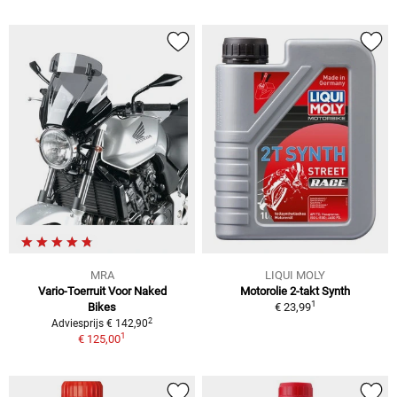
MRA
LIQUI MOLY
Vario-Toerruit Voor Naked
Motorolie 2-takt Synth
1
Bikes
€ 23,99
2
Adviesprijs € 142,90
1
€ 125,00