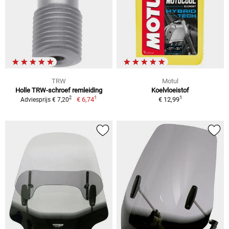
TRW
Motul
Holle TRW-schroef remleiding
Koelvloeistof
1
1
2
€ 6,74
€ 12,99
Adviesprijs € 7,20