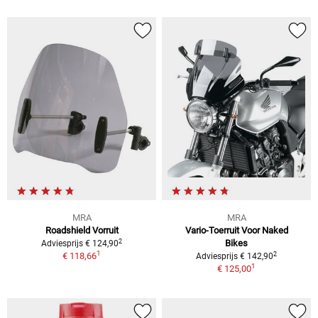
MRA
MRA
Roadshield Vorruit
Vario-Toerruit Voor Naked
2
Bikes
Adviesprijs € 124,90
1
2
€ 118,66
Adviesprijs € 142,90
1
€ 125,00