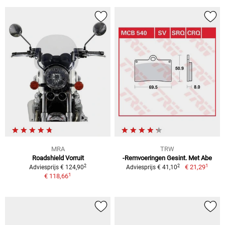
MRA
TRW
Roadshield Vorruit
-Remvoeringen Gesint. Met Abe
1
2
2
€ 21,29
Adviesprijs € 124,90
Adviesprijs € 41,10
1
€ 118,66