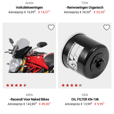
Ariete
TRW
Vorkoliekeerringen
-Remvoeringen Organisch
1
1
2
2
€ 14,57
€ 25,35
Adviesprijs € 16,99
Adviesprijs € 34,50
MRA
K&N
-Raceruit Voor Naked Bikes
OIL FILTER KN-138
1
1
2
2
€ 89,00
€ 9,99
Adviesprijs € 142,80
Adviesprijs € 13,99