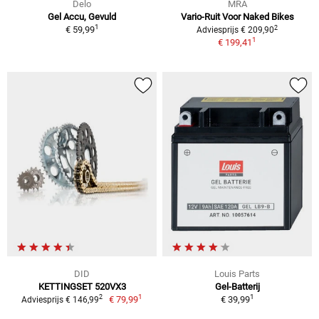
Delo
MRA
Gel Accu, Gevuld
Vario-Ruit Voor Naked Bikes
1
2
€ 59,99
Adviesprijs € 209,90
1
€ 199,41
DID
Louis Parts
KETTINGSET 520VX3
Gel-Batterij
1
1
2
€ 79,99
€ 39,99
Adviesprijs € 146,99