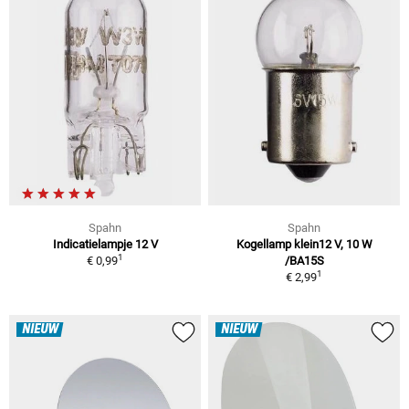
Spahn
Spahn
Indicatielampje 12 V
Kogellamp klein12 V, 10 W
1
€ 0,99
/BA15S
1
€ 2,99
NIEUW
NIEUW