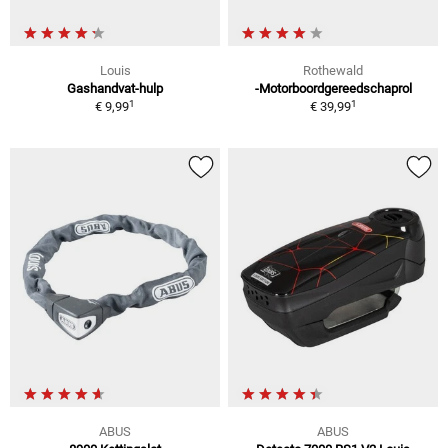
Louis
Rothewald
Gashandvat-hulp
-Motorboordgereedschaprol
1
1
€ 9,99
€ 39,99
ABUS
ABUS