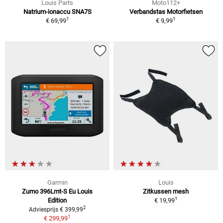
Louis Parts
Moto112+
Natrium-ionaccu SNA7S
Verbandstas Motorfietsen
1
1
€ 69,99
€ 9,99
Garmin
Louis
Zumo 396Lmt-S Eu Louis
Zitkussen mesh
1
Edition
€ 19,99
2
Adviesprijs € 399,99
1
€ 299,99