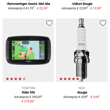
-Remvoeringen Gesint. Met Abe
-Iridium Bougie
1
1
2
2
€ 22,39
€ 13,99
Adviesprijs € 41,70
Adviesprijs € 22,99
TOMTOM
NGK
Rider 550
-Bougie
1
2
2
€ 3,69
Adviesprijs € 399,00
Adviesprijs € 4,99
1
€ 279,00