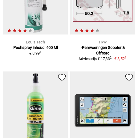
Louis Tech
TRW
Pechspray inhoud: 400 Ml
-Remvoeringen Scooter &
1
€ 8,99
Offroad
1
2
€ 8,52
Adviesprijs € 17,33