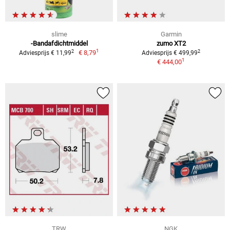
slime
Garmin
-Bandafdichtmiddel
zumo XT2
1
2
2
€ 8,79
Adviesprijs € 11,99
Adviesprijs € 499,99
1
€ 444,00
TRW
NGK