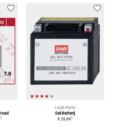
Louis Parts
froad
Gel-Batterij
1
1
2
€ 29,99