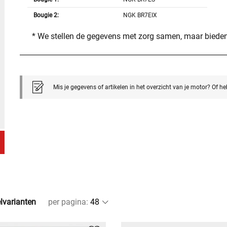
Bougie 2:
NGK BR7EIX
* We stellen de gegevens met zorg samen, maar bieden
Mis je gegevens of artikelen in het overzicht van je motor? Of h
elvarianten
per pagina
: