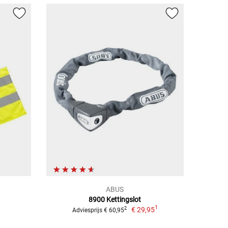
ABUS
8900 Kettingslot
1
€ 29,95
2
Adviesprijs € 60,95