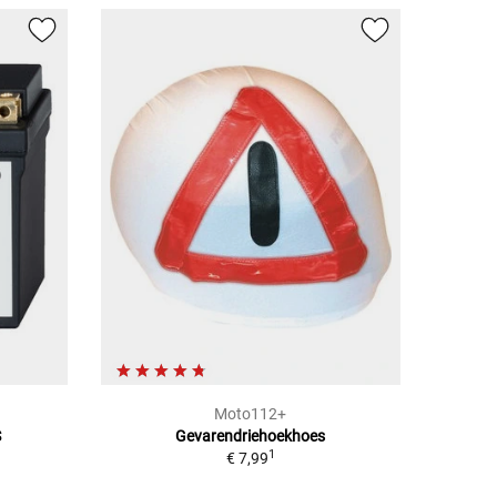
Moto112+
S
Gevarendriehoekhoes
1
€ 7,99