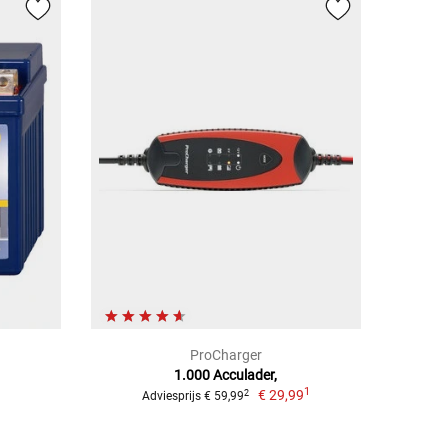
ProCharger
1.000 Acculader,
1
€ 29,99
2
Adviesprijs € 59,99