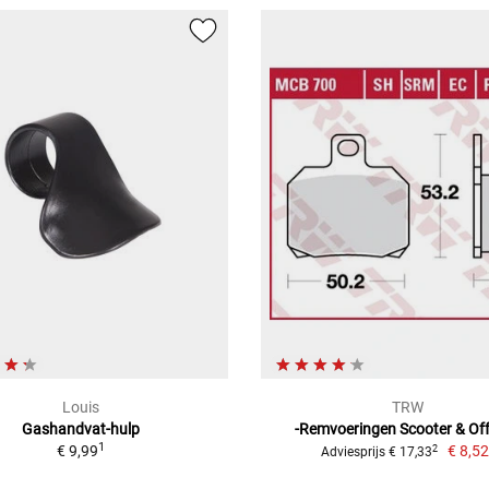
Louis
TRW
Gashandvat-hulp
-Remvoeringen Scooter & Of
1
€ 9,99
€ 8,5
2
Adviesprijs € 17,33