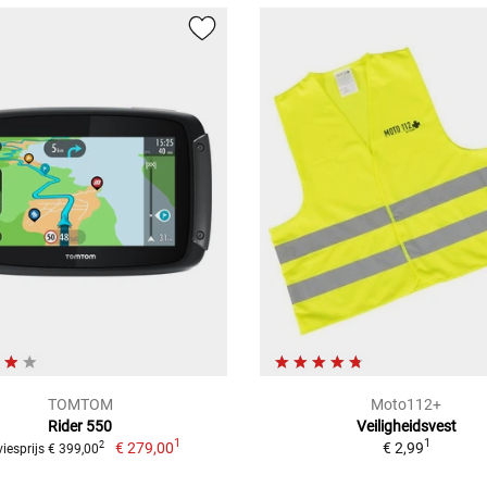
TOMTOM
Moto112+
Rider 550
Veiligheidsvest
1
1
€ 279,00
€ 2,99
2
iesprijs € 399,00