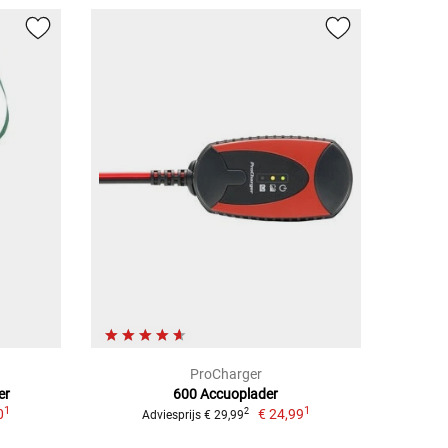
ProCharger
er
600 Accuoplader
1
1
0
€ 24,99
2
Adviesprijs € 29,99