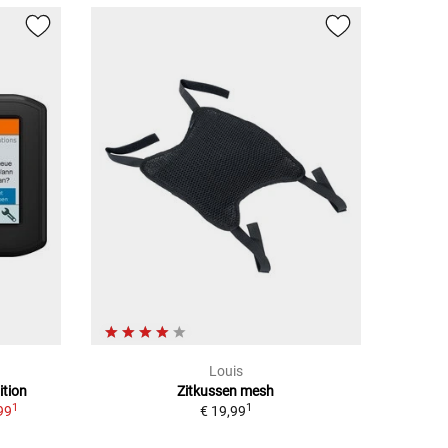
Louis
ition
Zitkussen mesh
1
1
99
€ 19,99