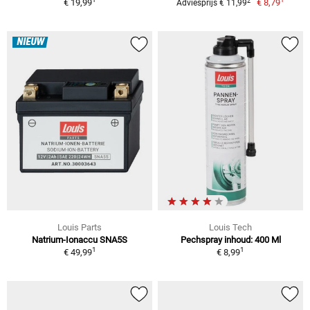
2
€ 19,99
€ 8,79
Adviesprijs € 11,99
NIEUW
Louis Parts
Louis Tech
Natrium-Ionaccu SNA5S
Pechspray inhoud: 400 Ml
1
1
€ 49,99
€ 8,99