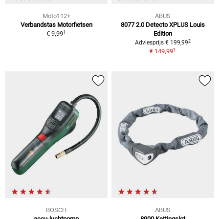
Moto112+
ABUS
Verbandstas Motorfietsen
8077 2.0 Detecto XPLUS Louis
1
€ 9,99
Edition
2
Adviesprijs € 199,99
1
€ 149,99
BOSCH
ABUS
accu-luchtpomp
8900 Kettingslot