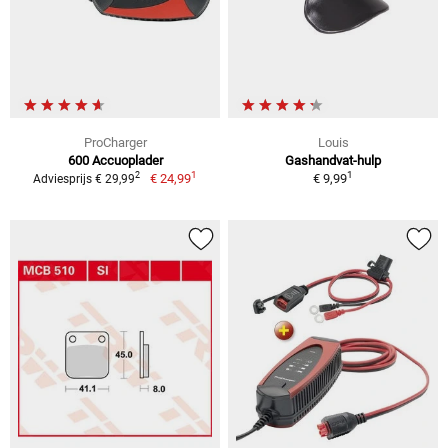
ProCharger
Louis
600 Accuoplader
Gashandvat-hulp
1
1
2
€ 24,99
€ 9,99
Adviesprijs € 29,99