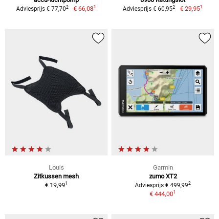
1
1
2
2
€ 66,08
€ 29,95
Adviesprijs € 77,70
Adviesprijs € 60,95
Louis
Garmin
Zitkussen mesh
zumo XT2
1
2
€ 19,99
Adviesprijs € 499,99
1
€ 444,00