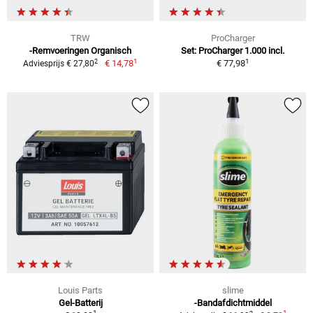
TRW
ProCharger
-Remvoeringen Organisch
Set: ProCharger 1.000 incl.
1
1
2
€ 14,78
€ 77,98
Adviesprijs € 27,80
Louis Parts
slime
Gel-Batterij
-Bandafdichtmiddel
1
1