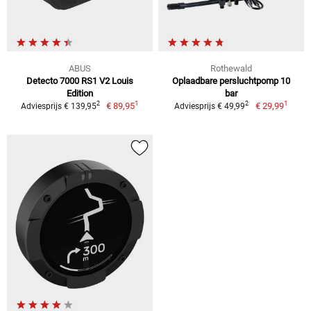
ABUS
Rothewald
Detecto 7000 RS1 V2 Louis
Oplaadbare persluchtpomp 10
Edition
bar
1
1
2
2
€ 89,95
€ 29,99
Adviesprijs € 139,95
Adviesprijs € 49,99