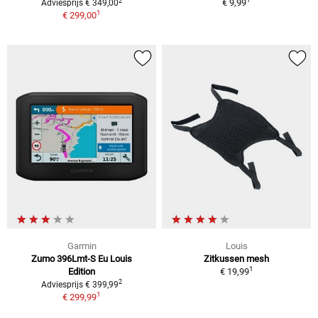
2
€ 9,99
Adviesprijs € 349,00
1
€ 299,00
Garmin
Louis
Zumo 396Lmt-S Eu Louis
Zitkussen mesh
1
Edition
€ 19,99
2
Adviesprijs € 399,99
1
€ 299,99