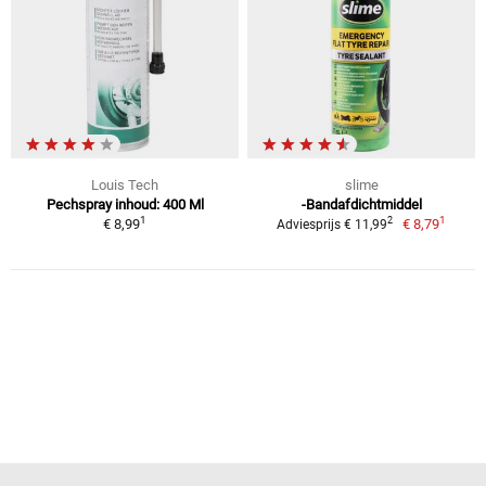
Louis Tech
slime
Pechspray inhoud: 400 Ml
-Bandafdichtmiddel
1
1
2
€ 8,99
€ 8,79
Adviesprijs € 11,99