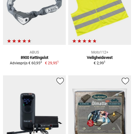
ABUS
Moto112+
8900 Kettingslot
Veiligheidsvest
1
1
2
€ 29,95
€ 2,99
Adviesprijs € 60,95