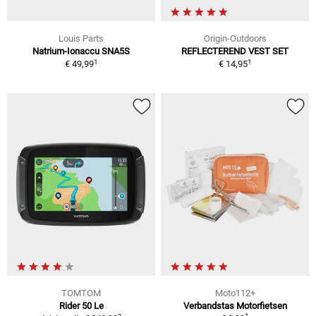
Louis Parts
Origin-Outdoors
Natrium-Ionaccu SNA5S
REFLECTEREND VEST SET
1
1
€ 49,99
€ 14,95
TOMTOM
Moto112+
Rider 50 Le
Verbandstas Motorfietsen
1