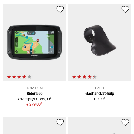
TOMTOM
Louis
Rider 550
Gashandvat-hulp
1
2
€ 9,99
Adviesprijs € 399,00
1
€ 279,00