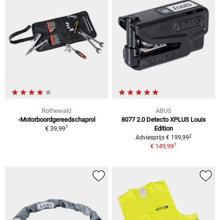
Rothewald
ABUS
-Motorboordgereedschaprol
8077 2.0 Detecto XPLUS Louis
1
€ 39,99
Edition
2
Adviesprijs € 199,99
1
€ 149,99