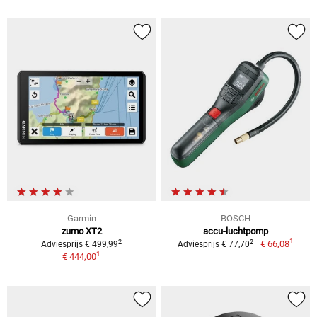
Garmin
BOSCH
zumo XT2
accu-luchtpomp
1
2
2
€ 66,08
Adviesprijs € 499,99
Adviesprijs € 77,70
1
€ 444,00