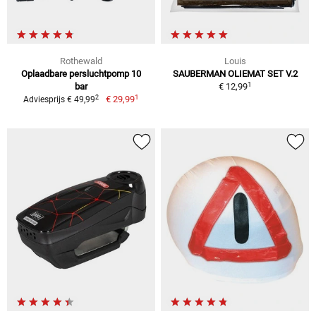
Rothewald
Louis
Oplaadbare persluchtpomp 10
SAUBERMAN OLIEMAT SET V.2
1
bar
€ 12,99
1
2
€ 29,99
Adviesprijs € 49,99