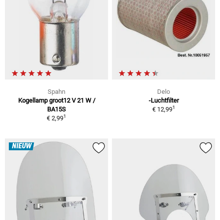
Spahn
Delo
Kogellamp groot12 V 21 W /
-Luchtfilter
1
BA15S
€ 12,99
1
€ 2,99
NIEUW