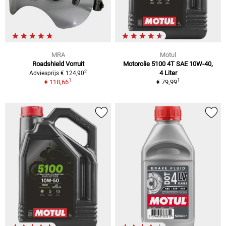
MRA
Motul
Roadshield Vorruit
Motorolie 5100 4T SAE 10W-40,
2
4 Liter
Adviesprijs € 124,90
1
1
€ 118,66
€ 79,99