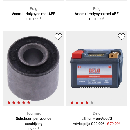
Puig
Puig
Voorruit Halycyon met ABE
Voorruit Halycyon met ABE
1
1
€ 101,99
€ 101,99
Tourmax
Delo
Schokdemper voor de
Lithium-Ion-Accu'S
1
2
aandrijving
€ 79,99
Adviesprijs € 99,99
1
€ 2,99