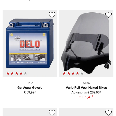
Delo
MRA
Gel Accu, Gevuld
Vario-Ruit Voor Naked Bikes
1
2
€ 59,99
Adviesprijs € 209,90
1
€ 199,41