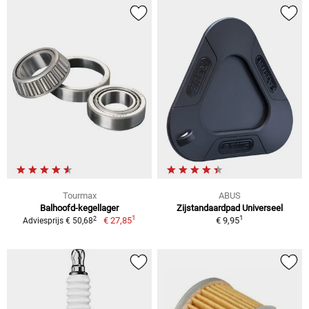
Tourmax
ABUS
Balhoofd-kegellager
Zijstandaardpad Universeel
1
1
2
€ 27,85
€ 9,95
Adviesprijs € 50,68