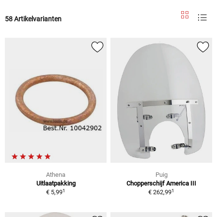
58 Artikelvarianten
Athena
Puig
Uitlaatpakking
Chopperschijf America III
1
1
€ 5,99
€ 262,99