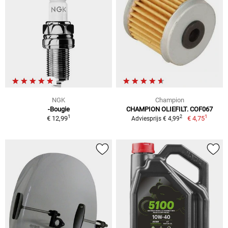
NGK
Champion
-Bougie
CHAMPION OLIEFILT. COF067
1
1
2
€ 12,99
€ 4,75
Adviesprijs € 4,99