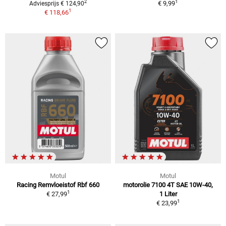
1
2
€ 9,99
Adviesprijs € 124,90
1
€ 118,66
Motul
Motul
Racing Remvloeistof Rbf 660
motorolie 7100 4T SAE 10W-40,
1
€ 27,99
1 Liter
1
€ 23,99