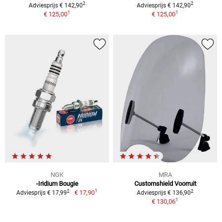
2
2
Adviesprijs € 142,90
Adviesprijs € 142,90
1
1
€ 125,00
€ 125,00
NGK
MRA
-Iridium Bougie
Customshield Voorruit
1
2
2
€ 17,90
Adviesprijs € 17,99
Adviesprijs € 136,90
1
€ 130,06