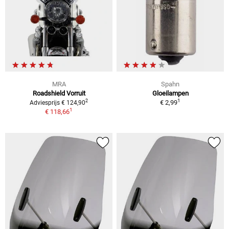
MRA
Spahn
Roadshield Vorruit
Gloeilampen
1
2
€ 2,99
Adviesprijs € 124,90
1
€ 118,66