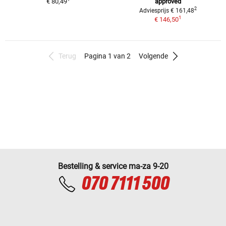
€ 80,49
approved
2
Adviesprijs € 161,48
1
€ 146,50
Terug
Pagina 1 van 2
Volgende
Bestelling & service ma-za 9-20
070 7111 500