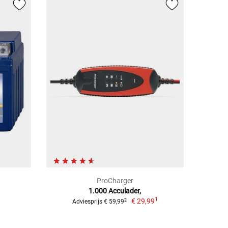
ProCharger
1.000 Acculader,
1
€ 29,99
2
Adviesprijs € 59,99