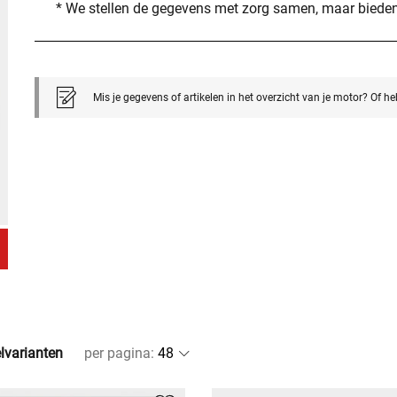
* We stellen de gegevens met zorg samen, maar bieden
Mis je gegevens of artikelen in het overzicht van je motor? Of h
elvarianten
per pagina
: