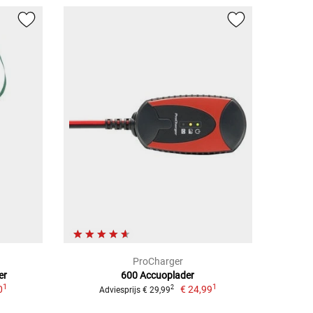
ProCharger
er
600 Accuoplader
1
1
0
€ 24,99
2
Adviesprijs € 29,99