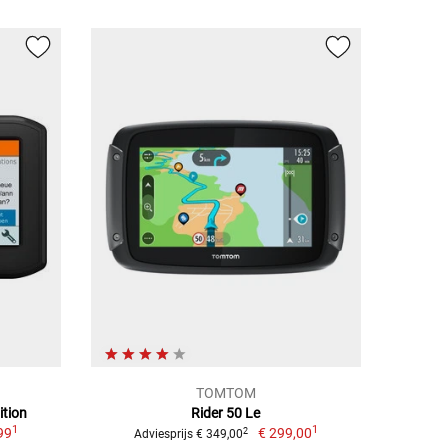
TOMTOM
ition
Rider 50 Le
1
1
99
€ 299,00
2
Adviesprijs € 349,00