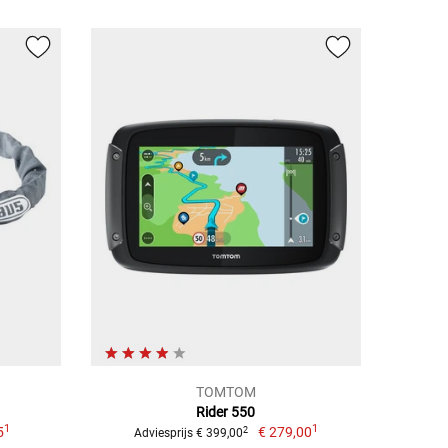
TOMTOM
Rider 550
1
1
5
€ 279,00
2
Adviesprijs € 399,00