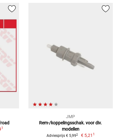
JMP
froad
Rem-/koppelingsschak. voor div.
1
9
modellen
1
€ 5,21
2
Adviesprijs € 5,99