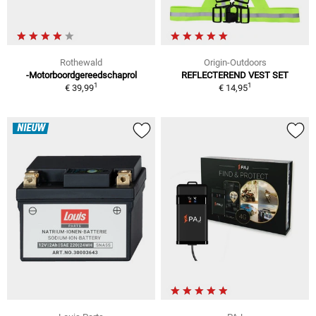
Rothewald
Origin-Outdoors
-Motorboordgereedschaprol
REFLECTEREND VEST SET
1
1
€ 39,99
€ 14,95
NIEUW