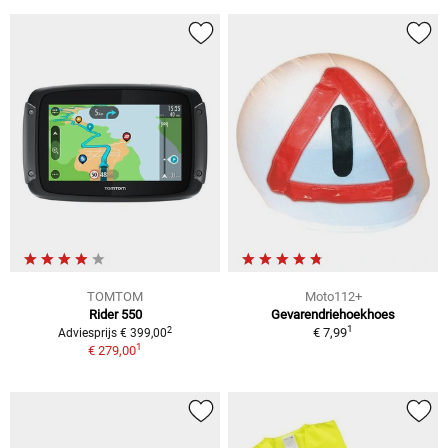
TOMTOM
Moto112+
Rider 550
Gevarendriehoekhoes
1
2
€ 7,99
Adviesprijs € 399,00
1
€ 279,00