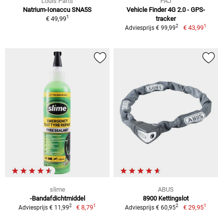
Louis Parts
PAJ
Natrium-Ionaccu SNA5S
Vehicle Finder 4G 2.0 - GPS-
1
€ 49,99
tracker
1
2
€ 43,99
Adviesprijs € 99,99
slime
ABUS
-Bandafdichtmiddel
8900 Kettingslot
1
1
2
2
€ 8,79
€ 29,95
Adviesprijs € 11,99
Adviesprijs € 60,95