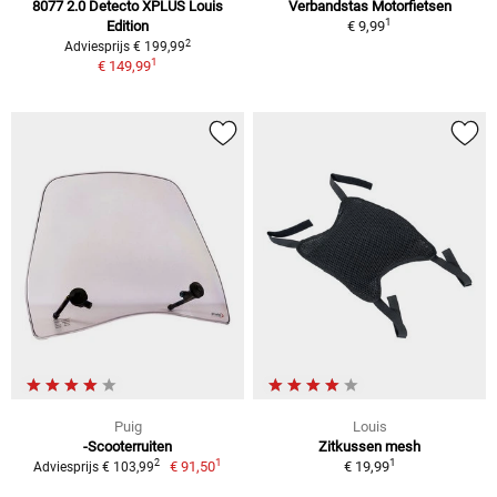
8077 2.0 Detecto XPLUS Louis
Verbandstas Motorfietsen
1
Edition
€ 9,99
2
Adviesprijs € 199,99
1
€ 149,99
Puig
Louis
-Scooterruiten
Zitkussen mesh
1
1
2
€ 91,50
€ 19,99
Adviesprijs € 103,99