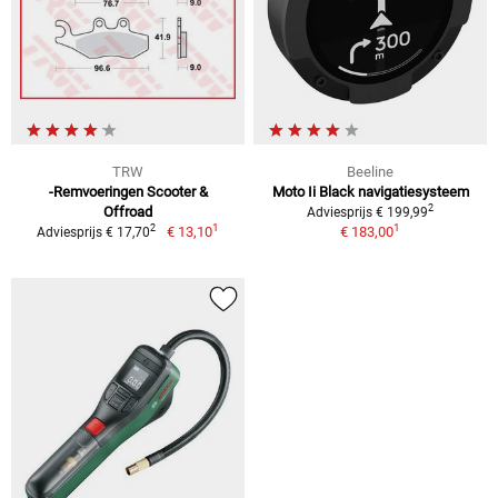
TRW
Beeline
-Remvoeringen Scooter &
Moto Ii Black navigatiesysteem
2
Offroad
Adviesprijs € 199,99
1
1
2
€ 13,10
€ 183,00
Adviesprijs € 17,70