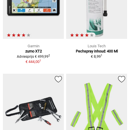
Garmin
Louis Tech
zumo XT2
Pechspray inhoud: 400 Ml
1
2
€ 8,99
Adviesprijs € 499,99
1
€ 444,00