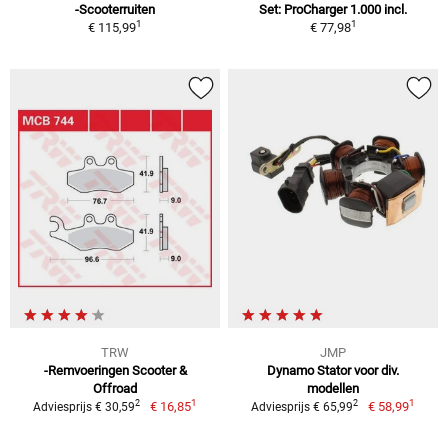
-Scooterruiten
Set: ProCharger 1.000 incl.
1
1
€ 115,99
€ 77,98
TRW
JMP
-Remvoeringen Scooter &
Dynamo Stator voor div.
Offroad
modellen
1
1
2
2
€ 16,85
€ 58,99
Adviesprijs € 30,59
Adviesprijs € 65,99