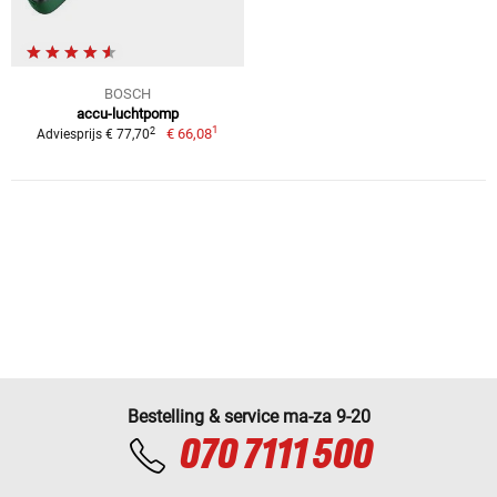
BOSCH
accu-luchtpomp
1
2
€ 66,08
Adviesprijs € 77,70
Bestelling & service ma-za 9-20
070 7111 500