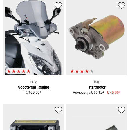
Puig
JMP
Scooterruit Touring
startmotor
1
1
2
€ 105,99
€ 49,95
Adviesprijs € 50,12