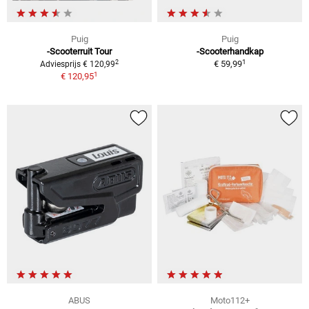
Puig
Puig
-Scooterruit Tour
-Scooterhandkap
1
2
€ 59,99
Adviesprijs € 120,99
1
€ 120,95
ABUS
Moto112+