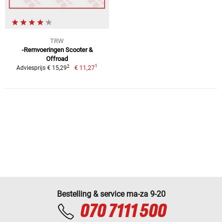
TRW
-Remvoeringen Scooter &
Offroad
1
2
€ 11,27
Adviesprijs € 15,29
Bestelling & service ma-za 9-20
070 7111 500