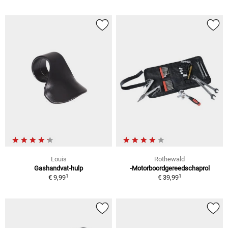
Louis
Rothewald
Gashandvat-hulp
-Motorboordgereedschaprol
1
1
€ 9,99
€ 39,99