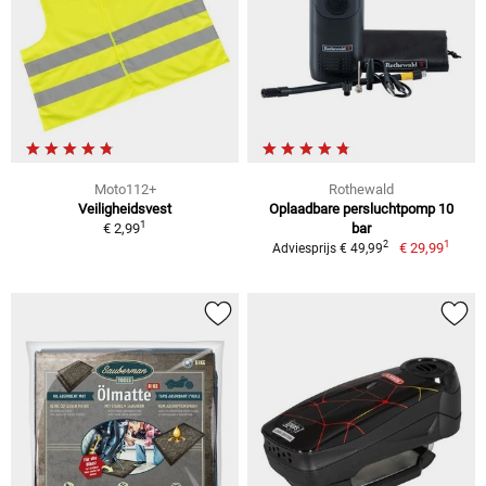
Moto112+
Rothewald
Veiligheidsvest
Oplaadbare persluchtpomp 10
1
€ 2,99
bar
1
2
€ 29,99
Adviesprijs € 49,99