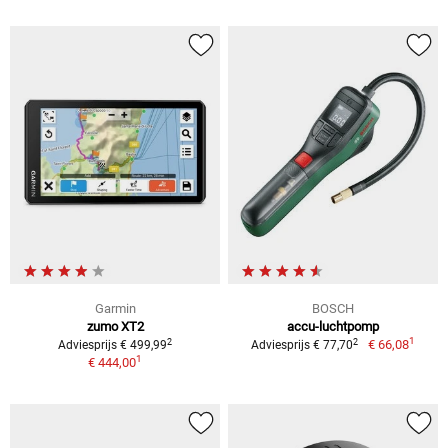
Garmin
BOSCH
zumo XT2
accu-luchtpomp
1
2
2
€ 66,08
Adviesprijs € 499,99
Adviesprijs € 77,70
1
€ 444,00