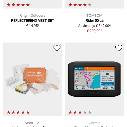
Origin-Outdoors
TOMTOM
REFLECTEREND VEST SET
Rider 50 Le
1
2
€ 14,95
Adviesprijs € 349,00
1
€ 299,00
Moto112+
Garmin