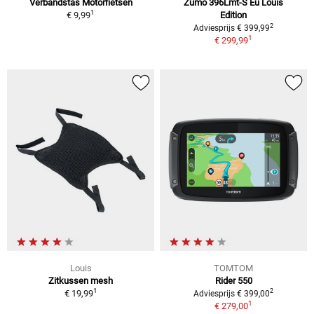
Verbandstas Motorfietsen
Zumo 396Lmt-S Eu Louis
1
€ 9,99
Edition
2
Adviesprijs € 399,99
1
€ 299,99
Louis
TOMTOM
Zitkussen mesh
Rider 550
1
2
€ 19,99
Adviesprijs € 399,00
1
€ 279,00