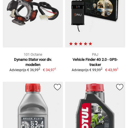
101 Octane
PAJ
Dynamo Stator voor div.
Vehicle Finder 4G 2.0 - GPS-
modellen
tracker
1
1
2
2
€ 34,97
€ 43,99
Adviesprijs € 36,99
Adviesprijs € 99,99