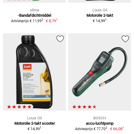
slime
Louis Oil
-Bandafdichtmiddel
Motorolie 2-takt
1
1
2
€ 8,79
€ 14,99
Adviesprijs € 11,99
Louis Oil
BOSCH
Motorolie 2-takt scooter
accu-luchtpomp
1
1
2
€ 14,99
€ 66,08
Adviesprijs € 77,70