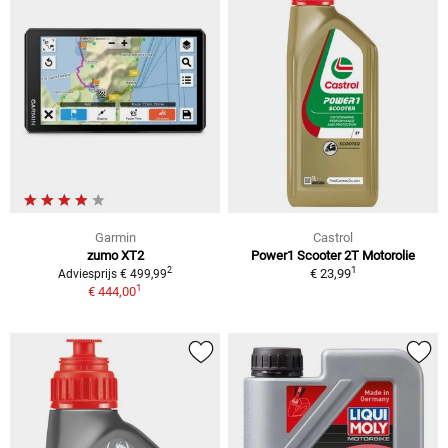
Garmin
Castrol
zumo XT2
Power1 Scooter 2T Motorolie
1
2
€ 23,99
Adviesprijs € 499,99
1
€ 444,00