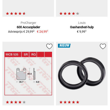
ProCharger
Louis
600 Accuoplader
Gashandvat-hulp
1
1
2
€ 24,99
€ 9,99
Adviesprijs € 29,99
NIEUW