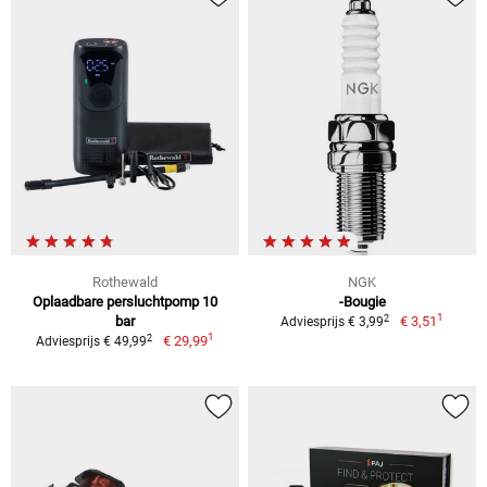
Rothewald
NGK
Oplaadbare persluchtpomp 10
-Bougie
1
2
bar
€ 3,51
Adviesprijs € 3,99
1
2
€ 29,99
Adviesprijs € 49,99