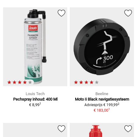
Louis Tech
Beeline
Pechspray inhoud: 400 Ml
Moto Ii Black navigatiesysteem
1
2
€ 8,99
Adviesprijs € 199,99
1
€ 183,00