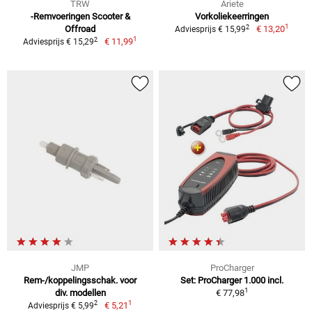
TRW
Ariete
-Remvoeringen Scooter &
Vorkoliekeerringen
1
2
Offroad
€ 13,20
Adviesprijs € 15,99
1
2
€ 11,99
Adviesprijs € 15,29
JMP
ProCharger
Rem-/koppelingsschak. voor
Set: ProCharger 1.000 incl.
1
div. modellen
€ 77,98
1
2
€ 5,21
Adviesprijs € 5,99