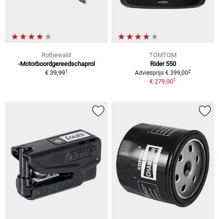
Rothewald
TOMTOM
-Motorboordgereedschaprol
Rider 550
1
2
€ 39,99
Adviesprijs € 399,00
1
€ 279,00