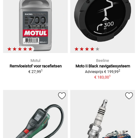
Motul
Beeline
Remvloeistof voor racefietsen
Moto Ii Black navigatiesysteem
1
2
€ 27,99
Adviesprijs € 199,99
1
€ 183,00