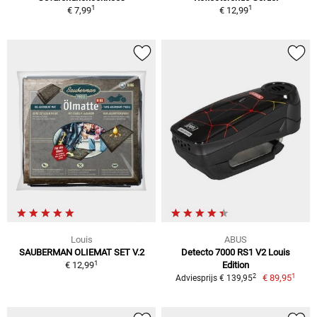
1
1
€ 7,99
€ 12,99
Louis
ABUS
SAUBERMAN OLIEMAT SET V.2
Detecto 7000 RS1 V2 Louis
1
€ 12,99
Edition
1
2
€ 89,95
Adviesprijs € 139,95