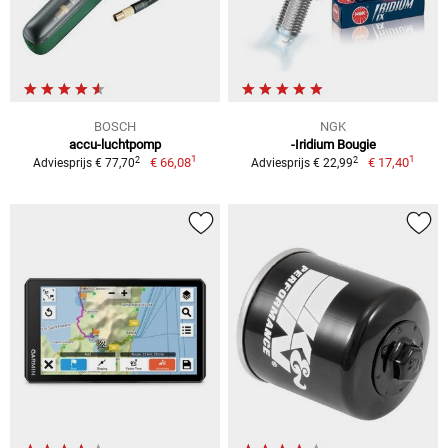
BOSCH
NGK
accu-luchtpomp
-Iridium Bougie
1
1
2
2
€ 66,08
€ 17,40
Adviesprijs € 77,70
Adviesprijs € 22,99