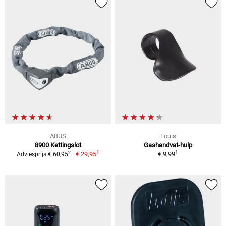
ABUS
Louis
8900 Kettingslot
Gashandvat-hulp
1
1
2
€ 29,95
€ 9,99
Adviesprijs € 60,95