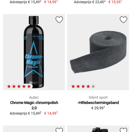
1
1
2
2
€ 14,99
€ 15,95
Adviesprijs € 15,49
Adviesprijs € 23,40
Autec
Silent sport
Chrome-Magic chroompolish
-Hittebeschermingsband
1
2.0
€ 29,99
1
2
€ 14,99
Adviesprijs € 15,49