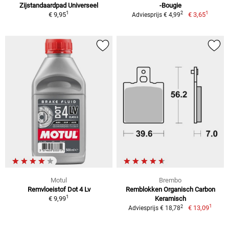
Zijstandaardpad Universeel
-Bougie
1
1
2
€ 9,95
€ 3,65
Adviesprijs € 4,99
Motul
Brembo
Remvloeistof Dot 4 Lv
Remblokken Organisch Carbon
1
€ 9,99
Keramisch
1
2
€ 13,09
Adviesprijs € 18,78