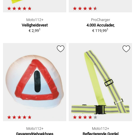
Moto112+
ProCharger
Veiligheidsvest
4.000 Acculader,
1
1
€ 2,99
€ 119,99
Moto112+
Moto112+
Gevarendriehoekhoes
Reflecterende Gordel