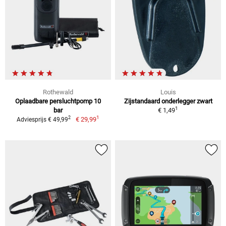
Rothewald
Louis
Oplaadbare persluchtpomp 10
Zijstandaard onderlegger zwart
1
bar
€ 1,49
1
2
€ 29,99
Adviesprijs € 49,99