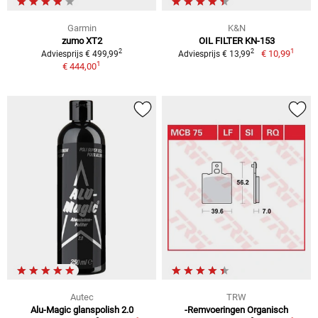
Garmin
K&N
zumo XT2
OIL FILTER KN-153
1
2
2
€ 10,99
Adviesprijs € 499,99
Adviesprijs € 13,99
1
€ 444,00
Autec
TRW
Alu-Magic glanspolish 2.0
-Remvoeringen Organisch