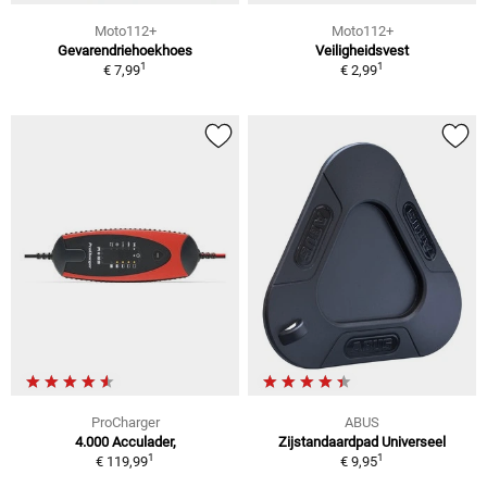
Moto112+
Moto112+
Gevarendriehoekhoes
Veiligheidsvest
1
1
€ 7,99
€ 2,99
ProCharger
ABUS
4.000 Acculader,
Zijstandaardpad Universeel
1
1
€ 119,99
€ 9,95