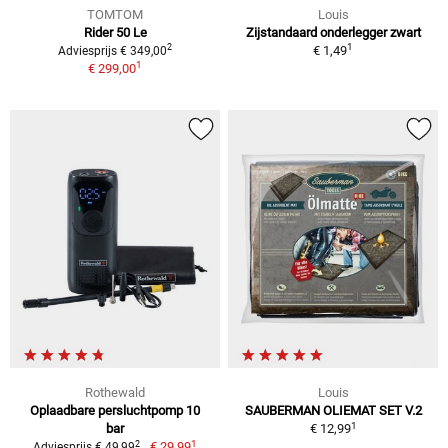
TOMTOM
Louis
Rider 50 Le
Zijstandaard onderlegger zwart
1
2
€ 1,49
Adviesprijs € 349,00
1
€ 299,00
Rothewald
Louis
Oplaadbare persluchtpomp 10
SAUBERMAN OLIEMAT SET V.2
1
bar
€ 12,99
1
2
€ 29,99
Adviesprijs € 49,99