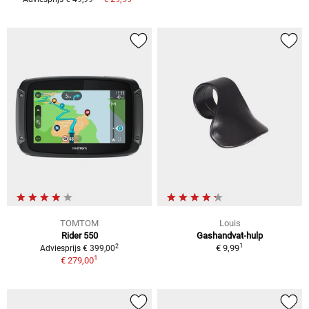
TOMTOM
Louis
Rider 550
Gashandvat-hulp
1
2
€ 9,99
Adviesprijs € 399,00
1
€ 279,00