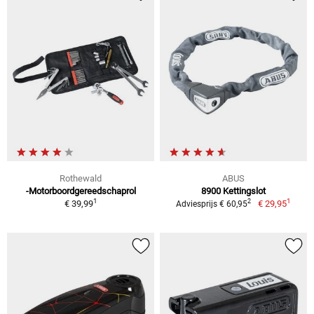
Rothewald
ABUS
-Motorboordgereedschaprol
8900 Kettingslot
1
1
2
€ 39,99
€ 29,95
Adviesprijs € 60,95