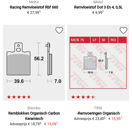
Motul
Motul
Racing Remvloeistof Rbf 660
Remvloeistof Dot 3 En 4, 0,5L
1
1
€ 27,99
€ 9,99
Brembo
TRW
Remblokken Organisch Carbon
-Remvoeringen Organisch
1
2
Keramisch
€ 15,95
Adviesprijs € 23,40
1
2
€ 13,09
Adviesprijs € 18,78