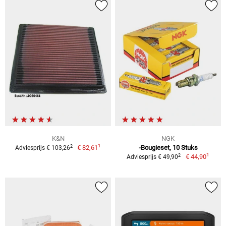
K&N
NGK
1
2
€ 82,61
-Bougieset, 10 Stuks
Adviesprijs € 103,26
1
2
€ 44,90
Adviesprijs € 49,90