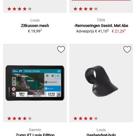
Louis
TRW
Zitkussen mesh
-Remvoeringen Gesint. Met Abe
1
1
2
€ 19,99
€ 21,29
Adviesprijs € 41,10
Garmin
Louis
Zumo XT Louis Edition
Gashandvat-hulp