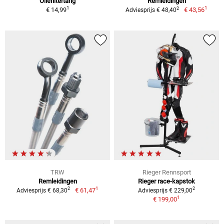
Oliefiltertang
Remleidingen
1
1
2
€ 14,99
€ 43,56
Adviesprijs € 48,40
TRW
Rieger Rennsport
Remleidingen
Rieger race-kapstok
1
2
2
€ 61,47
Adviesprijs € 68,30
Adviesprijs € 229,00
1
€ 199,00