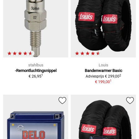
stahlbus
Louis
-Remontluchtingsnippel
Bandenwarmer Basic
1
2
€ 26,95
Adviesprijs € 299,00
1
€ 199,00