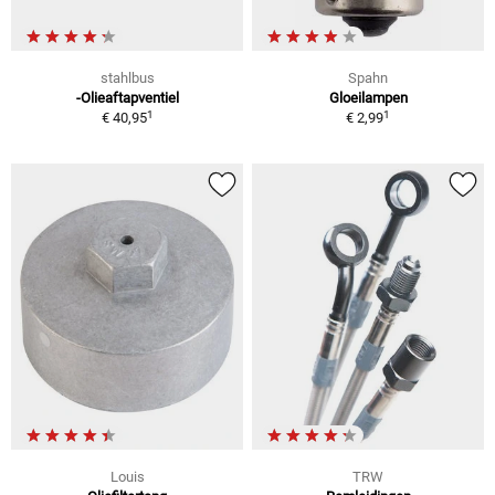
stahlbus
Spahn
-Olieaftapventiel
Gloeilampen
1
1
€ 40,95
€ 2,99
Louis
TRW