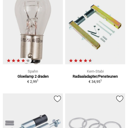
Spahn
Kern-Stabi
Gloeilamp 2 draden
Radiaaladapter/Pensteunen
1
1
€ 2,99
€ 34,95