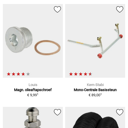
Louis
Kern-Stabi
Magn. olieaftapschroef
Mono-Centrale Basissteun
1
1
€ 9,99
€ 89,00