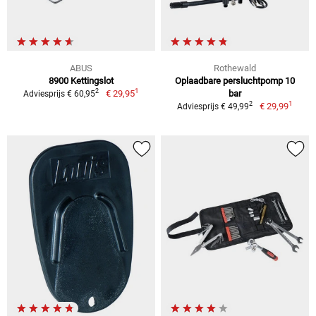
ABUS
Rothewald
8900 Kettingslot
Oplaadbare persluchtpomp 10
1
2
€ 29,95
bar
Adviesprijs € 60,95
1
2
€ 29,99
Adviesprijs € 49,99