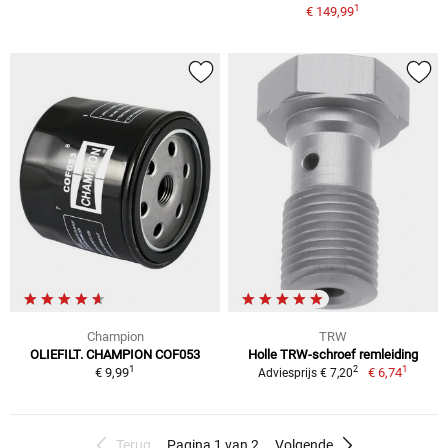
1
€ 149,99
Champion
TRW
OLIEFILT. CHAMPION COF053
Holle TRW-schroef remleiding
1
1
2
€ 9,99
€ 6,74
Adviesprijs € 7,20
Terug
Pagina 1 van 2
Volgende