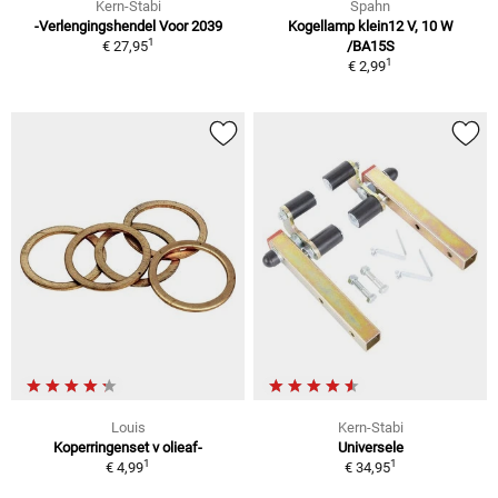
Kern-Stabi
Spahn
-Verlengingshendel Voor 2039
Kogellamp klein12 V, 10 W
1
€ 27,95
/BA15S
1
€ 2,99
Louis
Kern-Stabi
Koperringenset v olieaf-
Universele
1
1
€ 4,99
€ 34,95