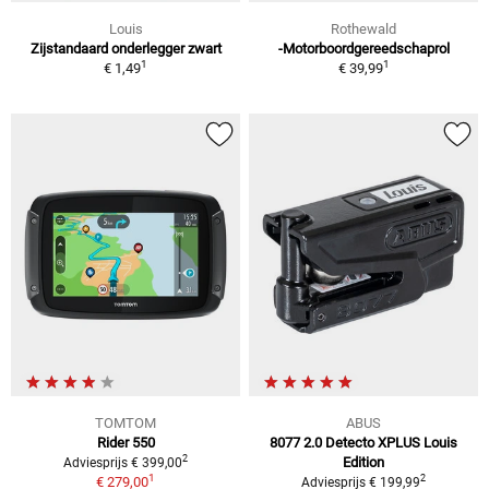
Louis
Rothewald
Zijstandaard onderlegger zwart
-Motorboordgereedschaprol
1
1
€ 1,49
€ 39,99
TOMTOM
ABUS
Rider 550
8077 2.0 Detecto XPLUS Louis
2
Edition
Adviesprijs € 399,00
1
2
€ 279,00
Adviesprijs € 199,99