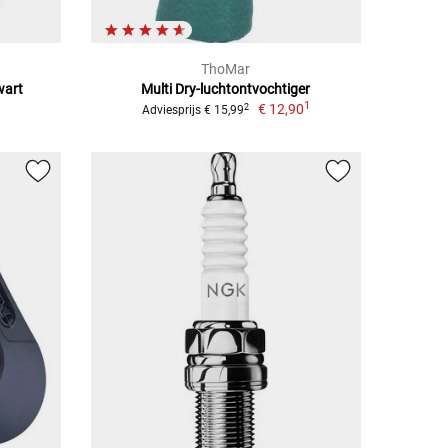
ThoMar
wart
Multi Dry-luchtontvochtiger
1
€ 12,90
2
Adviesprijs € 15,99