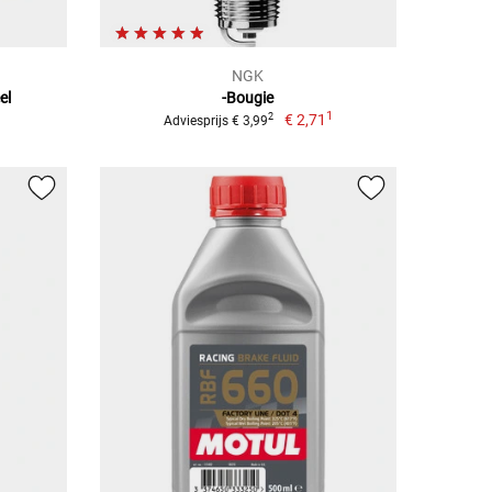
NGK
el
-Bougie
1
€ 2,71
2
Adviesprijs € 3,99