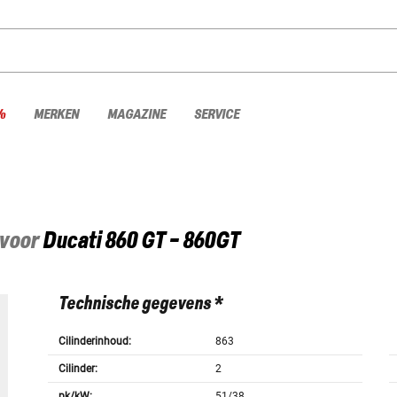
%
MERKEN
MAGAZINE
SERVICE
 voor
Ducati
860 GT - 860GT
Technische gegevens *
Cilinderinhoud:
863
Cilinder:
2
pk/kW:
51/38