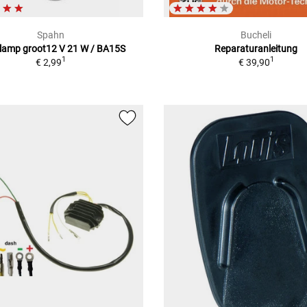
Spahn
Bucheli
lamp groot12 V 21 W / BA15S
Reparaturanleitung
1
1
€ 2,99
€ 39,90