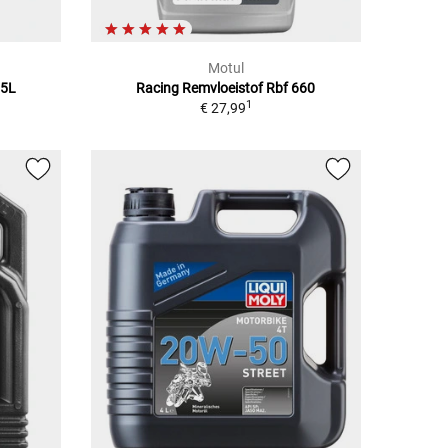
Motul
,5L
Racing Remvloeistof Rbf 660
1
€ 27,99