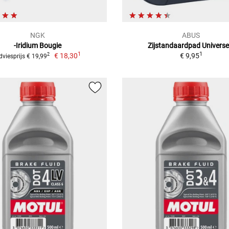
NGK
ABUS
-Iridium Bougie
Zijstandaardpad Universe
1
1
€ 18,30
€ 9,95
2
dviesprijs € 19,99