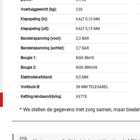
Voertuiggewicht (kg):
230
Klepspeling (in):
KALT 0,10 MM
Klepspeling (uit):
KALT 0,15 MM
Bandenspanning (voor):
2,3 BAR
Bandenspanning (achter):
2,7 BAR
Bougie 1:
NGK B6HS
Bougie 2:
NGK BR6HIX
Elektrodenafstand:
0,5 MM
Vorkbuis Ø:
38 MM TELEGABEL
Ketting/eindaandrijving:
KETTE
* We stellen de gegevens met zorg samen, maar bieden