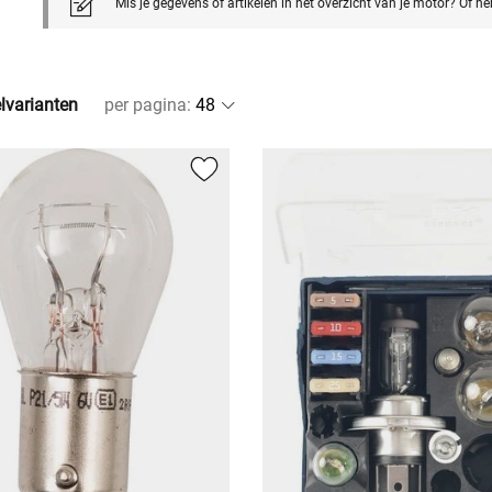
Mis je gegevens of artikelen in het overzicht van je motor? Of h
elvarianten
per pagina
: