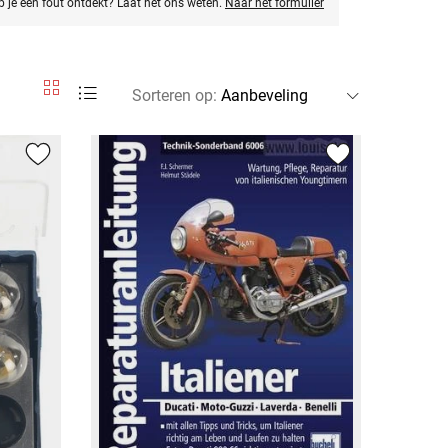
eb je een fout ontdekt? Laat het ons weten.
Naar het formulier
Sorteren op
: