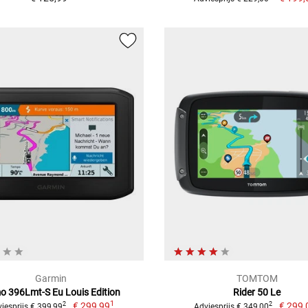
Garmin
TOMTOM
 396Lmt-S Eu Louis Edition
Rider 50 Le
1
€ 299,99
€ 299,
2
2
iesprijs € 399,99
Adviesprijs € 349,00