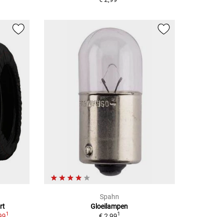
Spahn
rt
Gloeilampen
1
1
99
€ 2,99