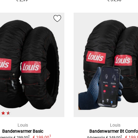
Louis
Louis
Bandenwarmer Basic
Bandenwarmer Bt Comfo
1
€ 199,00
€ 199,
2
2
iesprijs € 299,00
Adviesprijs € 349,00