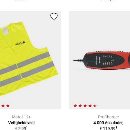
Moto112+
ProCharger
Veiligheidsvest
4.000 Acculader,
1
1
€ 2,99
€ 119,99