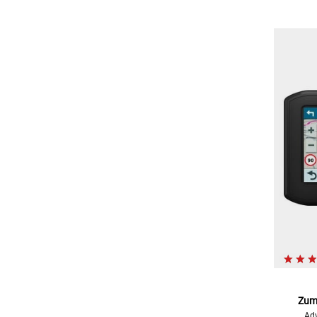
Zumo
Adv