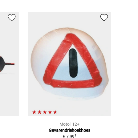
Moto112+
Gevarendriehoekhoes
1
€ 7,99