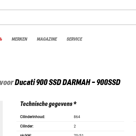
%
MERKEN
MAGAZINE
SERVICE
 voor
Ducati
900 SSD DARMAH - 900SSD
Technische gegevens *
Cilinderinhoud:
864
Cilinder:
2
pk/kW:
70/51