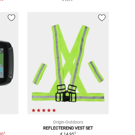
Origin-Outdoors
REFLECTEREND VEST SET
1
1
00
€ 14,95