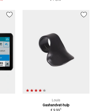
Louis
Gashandvat-hulp
1
€ 9,99