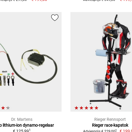
Dr. Martens
Rieger Rennsport
 lithium-ion dynamo-regelaar
Rieger race-kapstok
1
€ 125,99
€ 199,
2
Adviesprijs € 229,00