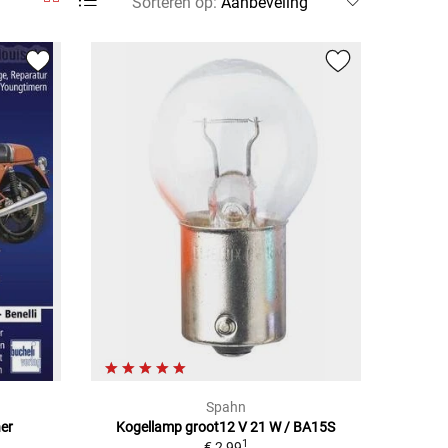
Sorteren op
:
Spahn
ner
Kogellamp groot12 V 21 W / BA15S
1
€ 2,99