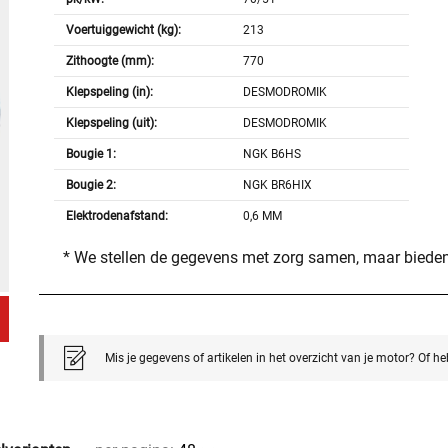
Voertuiggewicht (kg):
213
Zithoogte (mm):
770
Klepspeling (in):
DESMODROMIK
Klepspeling (uit):
DESMODROMIK
Bougie 1:
NGK B6HS
Bougie 2:
NGK BR6HIX
Elektrodenafstand:
0,6 MM
* We stellen de gegevens met zorg samen, maar bieden
Mis je gegevens of artikelen in het overzicht van je motor? Of h