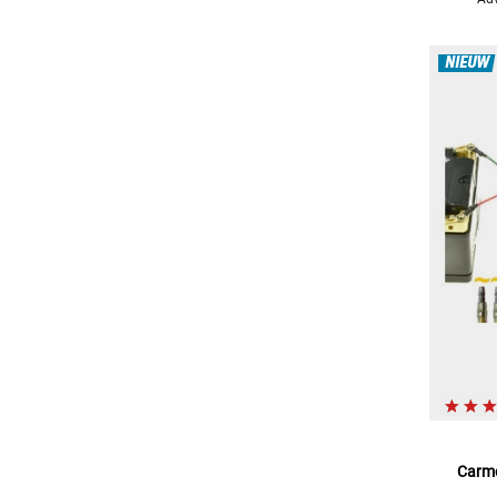
NIEUW
Carmo