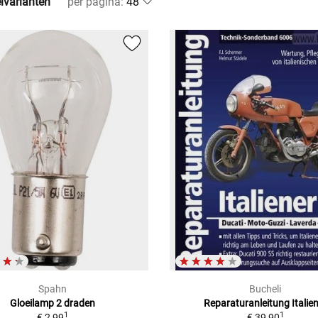
elvarianten
per pagina
:
Spahn
Bucheli
Gloeilamp 2 draden
Reparaturanleitung Italie
1
1
€ 2,99
€ 39,90