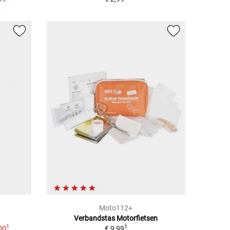
Moto112+
Verbandstas Motorfietsen
1
1
00
€ 9,99