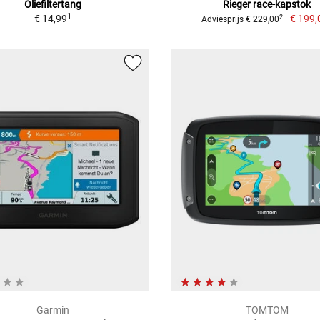
Oliefiltertang
Rieger race-kapstok
1
€ 14,99
€ 199,
2
Adviesprijs € 229,00
Garmin
TOMTOM