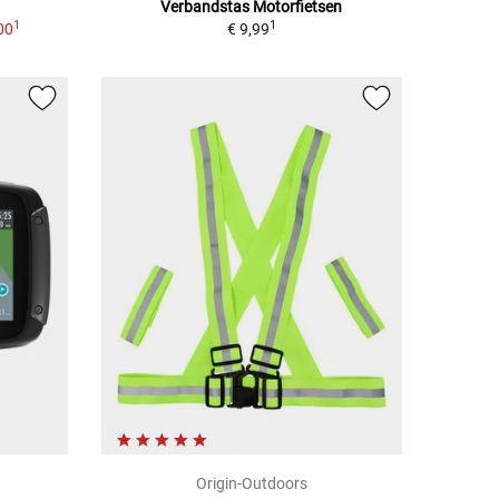
Verbandstas Motorfietsen
1
1
00
€ 9,99
Origin-Outdoors