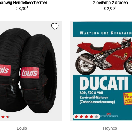
panwig Hendelbeschermer
Gloeilamp 2 draden
1
1
€ 3,90
€ 2,99
Louis
Haynes