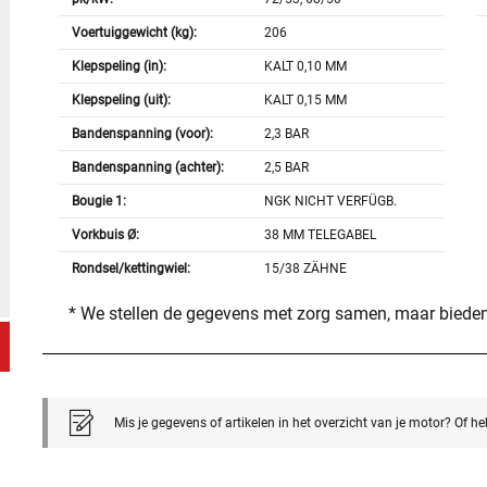
Voertuiggewicht (kg):
206
Klepspeling (in):
KALT 0,10 MM
Klepspeling (uit):
KALT 0,15 MM
Bandenspanning (voor):
2,3 BAR
Bandenspanning (achter):
2,5 BAR
Bougie 1:
NGK NICHT VERFÜGB.
Vorkbuis Ø:
38 MM TELEGABEL
Rondsel/kettingwiel:
15/38 ZÄHNE
* We stellen de gegevens met zorg samen, maar bieden
Mis je gegevens of artikelen in het overzicht van je motor? Of h