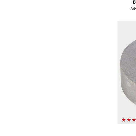
B
Adv