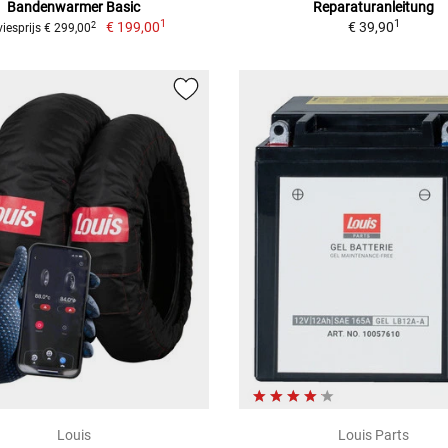
Bandenwarmer Basic
Reparaturanleitung
1
1
€ 199,00
€ 39,90
2
iesprijs € 299,00
Louis
Louis Parts