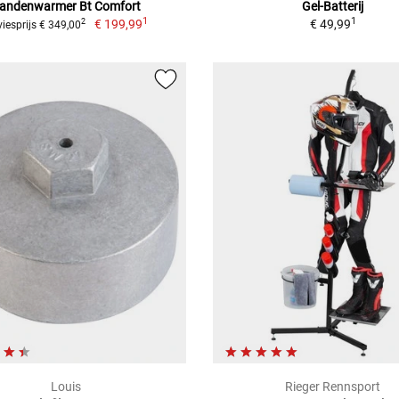
andenwarmer Bt Comfort
Gel-Batterij
1
1
€ 199,99
€ 49,99
2
iesprijs € 349,00
Louis
Rieger Rennsport