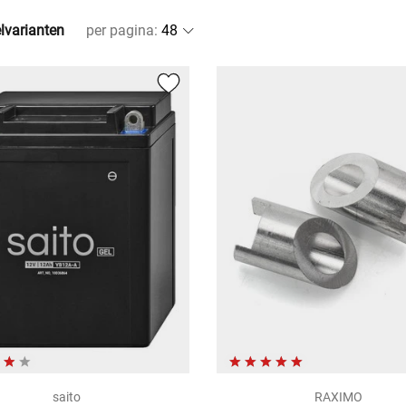
elvarianten
per pagina
:
saito
RAXIMO