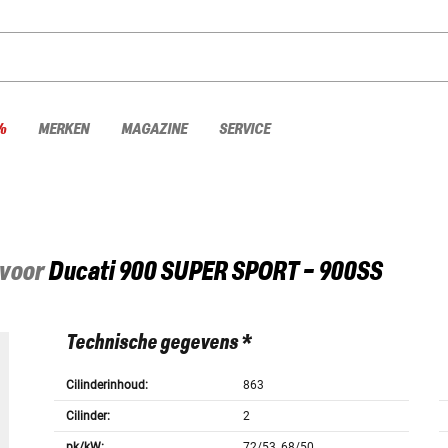
%
MERKEN
MAGAZINE
SERVICE
 voor
Ducati
900 SUPER SPORT - 900SS
Technische gegevens *
Cilinderinhoud:
863
Cilinder:
2
pk/kW:
72/53, 68/50