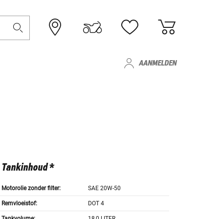
AANMELDEN
Tankinhoud *
Motorolie zonder filter:
SAE 20W-50
Remvloeistof:
DOT 4
Tankvolume:
18,0 LITER