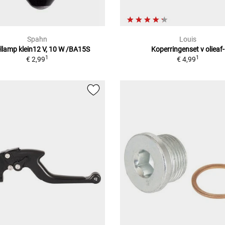
Spahn
Louis
llamp klein12 V, 10 W /BA15S
Koperringenset v olieaf-
1
1
€ 2,99
€ 4,99