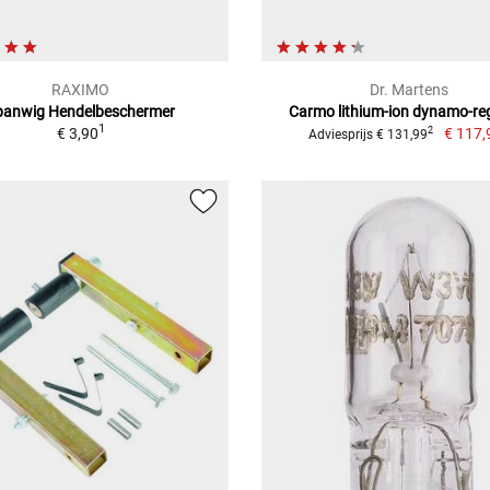
RAXIMO
Dr. Martens
panwig Hendelbeschermer
Carmo lithium-ion dynamo-re
1
€ 3,90
€ 117,
2
Adviesprijs € 131,99