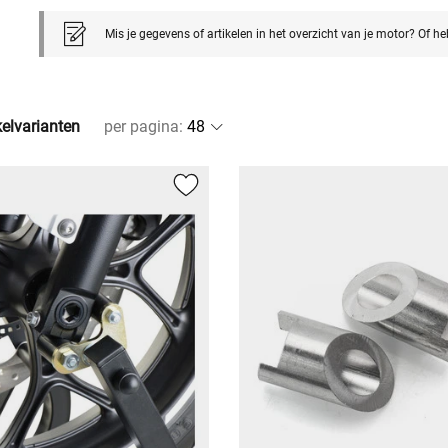
Mis je gegevens of artikelen in het overzicht van je motor? Of h
kelvarianten
per pagina
: