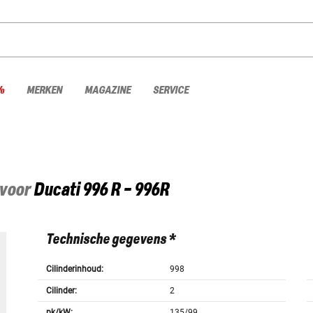
%
MERKEN
MAGAZINE
SERVICE
 voor
Ducati
996 R - 996R
Technische gegevens *
Cilinderinhoud:
998
Cilinder:
2
pk/kW:
135/99