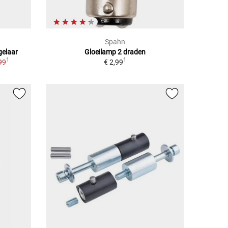
Spahn
gelaar
Gloeilamp 2 draden
1
1
99
€ 2,99