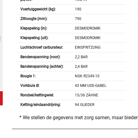
Voertuiggewicht (kg):
190
Zithoogte (mm):
790
Klepspeling (in):
DESMODROMIK
Klepspeling (uit):
DESMODROMIK
Luchtschroef carburateur:
EINSPRITZUNG
Bandenspanning (voor):
2,2 BAR
Bandenspanning (achter):
2,4 BAR
Bougie 1:
NGK R2349-10
Vorkbuis Ø:
43 MM USD-GABEL
Rondsel/kettingwiel:
15/36 ZÄHNE
Ketting/eindaandrijving:
94 GLIEDER
* We stellen de gegevens met zorg samen, maar bieden