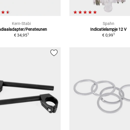
Kern-Stabi
Spahn
adiaaladapter/Pensteunen
Indicatielampje 12 V
1
1
€ 34,95
€ 0,99