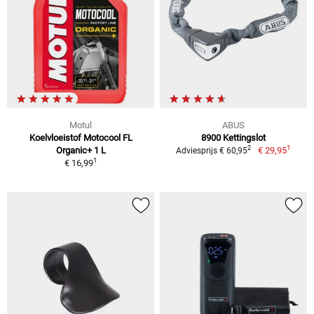
Motul
ABUS
Koelvloeistof Motocool FL
8900 Kettingslot
1
2
Organic+ 1 L
€ 29,95
Adviesprijs € 60,95
1
€ 16,99