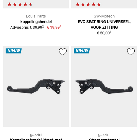
Louis Parts
SW-Motech
koppelingshendel
EVO SEAT RING UNIVERSEEL,
1
2
€ 19,99
VOOR ZITTING
Adviesprijs € 39,99
1
€ 50,00
NIEUW
NIEUW
gazzini
gazzini