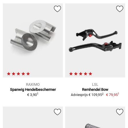
RAXIMO
LSL
Spanwig Hendelbeschermer
Remhendel Bow
1
1
2
€ 3,90
€ 79,95
Adviesprijs € 109,95