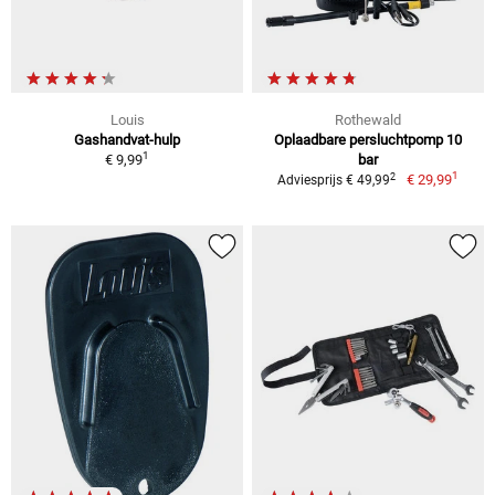
Louis
Rothewald
Gashandvat-hulp
Oplaadbare persluchtpomp 10
1
€ 9,99
bar
1
2
€ 29,99
Adviesprijs € 49,99