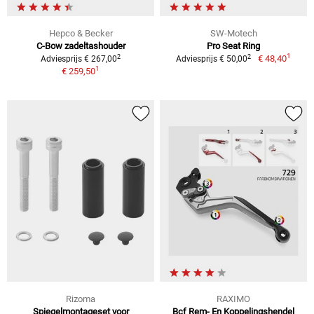
Hepco & Becker
SW-Motech
C-Bow zadeltashouder
Pro Seat Ring
1
2
2
€ 48,40
Adviesprijs € 267,00
Adviesprijs € 50,00
1
€ 259,50
Rizoma
RAXIMO
Spiegelmontageset voor
Bcf Rem- En Koppelingshendel