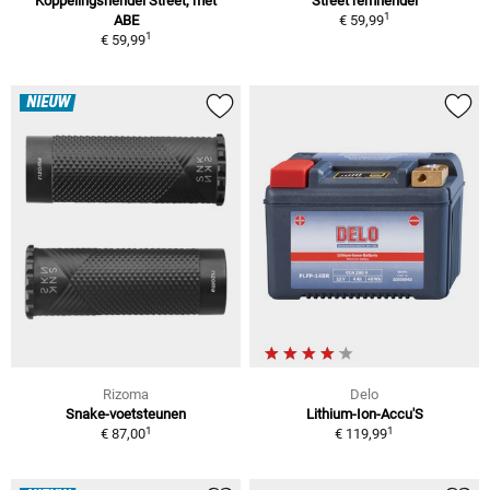
Koppelingshendel Street, met
Street remhendel
1
ABE
€ 59,99
1
€ 59,99
NIEUW
Rizoma
Delo
Snake-voetsteunen
Lithium-Ion-Accu'S
1
1
€ 87,00
€ 119,99