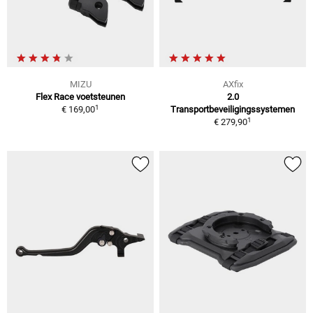
MIZU
AXfix
Flex Race voetsteunen
2.0
1
€ 169,00
Transportbeveiligingssystemen
1
€ 279,90