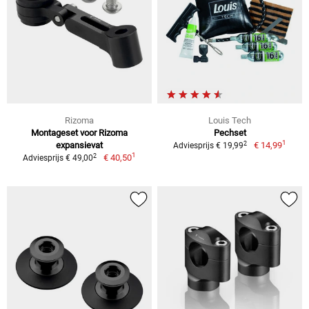
Rizoma
Louis Tech
Montageset voor Rizoma
Pechset
1
2
expansievat
€ 14,99
Adviesprijs € 19,99
1
2
€ 40,50
Adviesprijs € 49,00