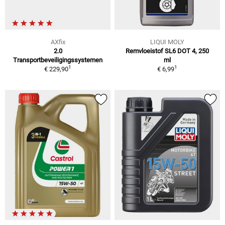
AXfix
LIQUI MOLY
2.0
Remvloeistof SL6 DOT 4, 250
Transportbeveiligingssystemen
ml
1
1
€ 229,90
€ 6,99