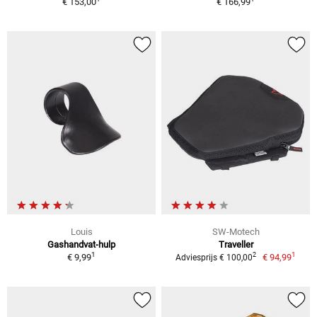
€ 153,00
€ 166,99
Louis
SW-Motech
Gashandvat-hulp
Traveller
1
1
2
€ 9,99
€ 94,99
Adviesprijs € 100,00