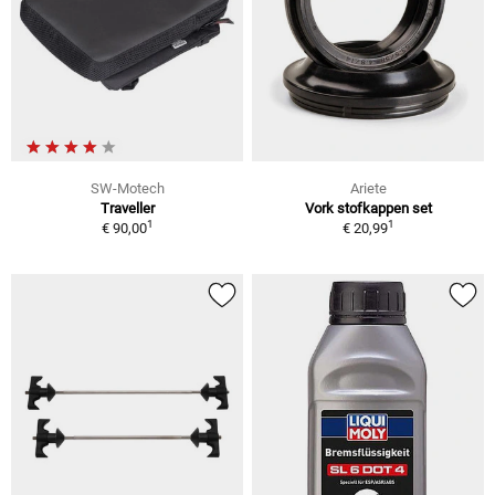
SW-Motech
Ariete
Traveller
Vork stofkappen set
1
1
€ 90,00
€ 20,99