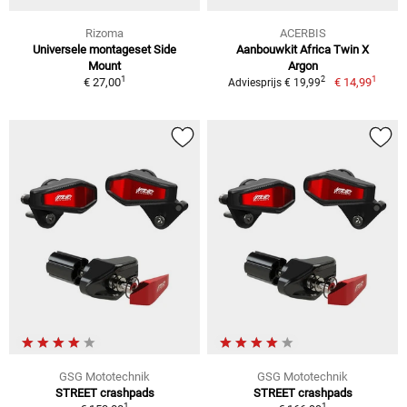
Rizoma
ACERBIS
Universele montageset Side
Aanbouwkit Africa Twin X
Mount
Argon
1
1
2
€ 27,00
€ 14,99
Adviesprijs € 19,99
GSG Mototechnik
GSG Mototechnik
STREET crashpads
STREET crashpads
1
1