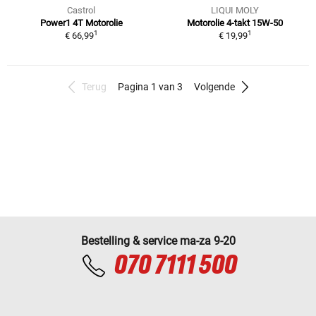
Castrol
LIQUI MOLY
Power1 4T Motorolie
Motorolie 4-takt 15W-50
1
1
€ 66,99
€ 19,99
Terug
Pagina 1 van 3
Volgende
Bestelling & service ma-za 9-20
070 7111 500