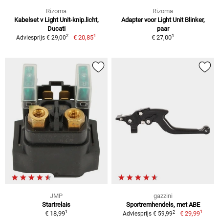
Rizoma
Rizoma
Kabelset v Light Unit-knip.licht,
Adapter voor Light Unit Blinker,
Ducati
paar
1
1
2
€ 20,85
€ 27,00
Adviesprijs € 29,00
JMP
gazzini
Startrelais
Sportremhendels, met ABE
1
1
2
€ 18,99
€ 29,99
Adviesprijs € 59,99