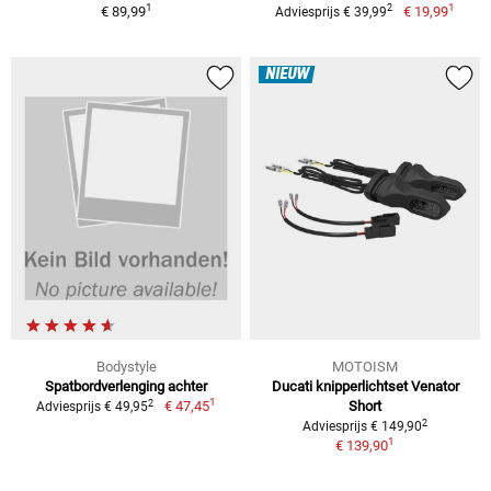
1
1
2
€ 89,99
€ 19,99
Adviesprijs € 39,99
NIEUW
Bodystyle
MOTOISM
Spatbordverlenging achter
Ducati knipperlichtset Venator
1
2
€ 47,45
Short
Adviesprijs € 49,95
2
Adviesprijs € 149,90
1
€ 139,90