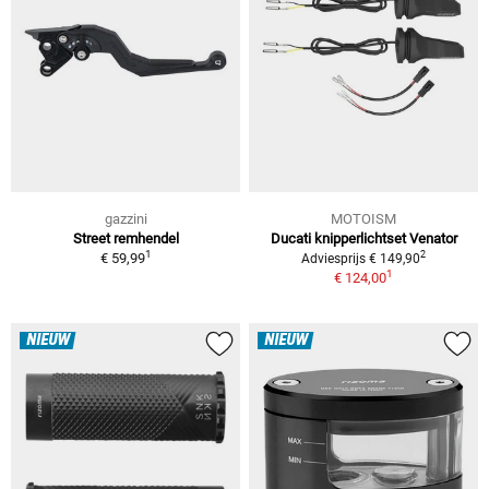
gazzini
MOTOISM
Street remhendel
Ducati knipperlichtset Venator
1
2
€ 59,99
Adviesprijs € 149,90
1
€ 124,00
NIEUW
NIEUW