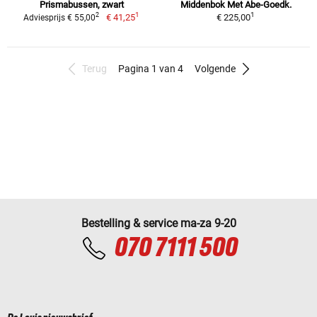
Prismabussen, zwart
Middenbok Met Abe-Goedk.
1
1
2
€ 41,25
€ 225,00
Adviesprijs € 55,00
Terug
Pagina 1 van 4
Volgende
Bestelling & service ma-za 9-20
070 7111 500