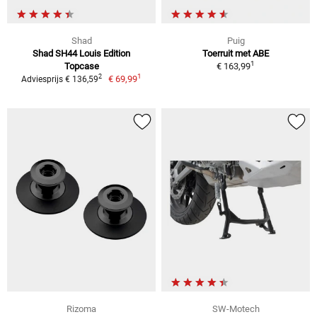
Shad
Puig
Shad SH44 Louis Edition
Toerruit met ABE
1
Topcase
€ 163,99
1
2
€ 69,99
Adviesprijs € 136,59
Rizoma
SW-Motech