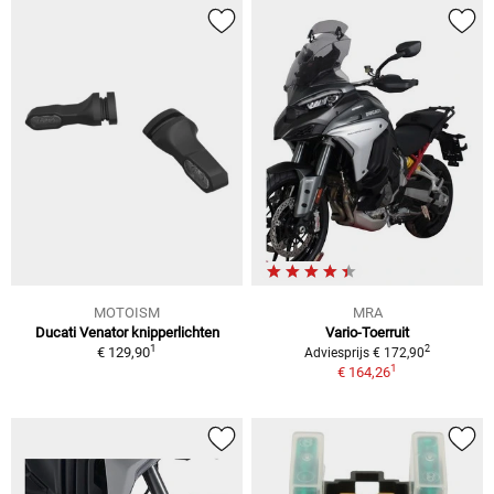
MOTOISM
MRA
Ducati Venator knipperlichten
Vario-Toerruit
1
2
€ 129,90
Adviesprijs € 172,90
1
€ 164,26