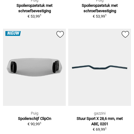
Puig
Puig
Spoileropzetstuk met
Spoileropzetstuk met
schroefbevestiging
schroefbevestiging
1
1
€ 53,99
€ 53,99
NIEUW
Puig
gazzini
Spoilerschijf ClipOn
Stuur Sport X 28,6 mm, met
1
€ 90,99
ABE, 0201
1
€ 69,99