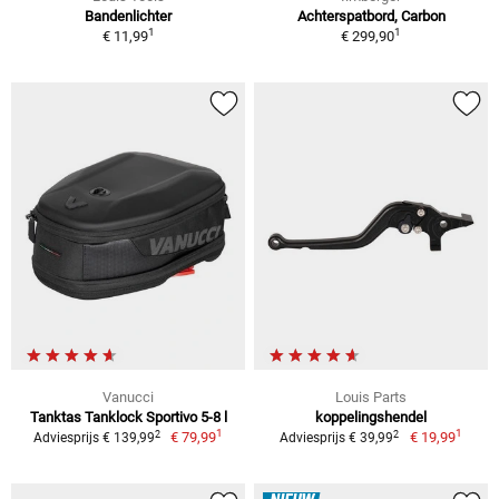
Bandenlichter
Achterspatbord, Carbon
1
1
€ 11,99
€ 299,90
Vanucci
Louis Parts
Tanktas Tanklock Sportivo 5-8 l
koppelingshendel
1
1
2
2
€ 79,99
€ 19,99
Adviesprijs € 139,99
Adviesprijs € 39,99