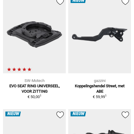
NIEUW
SW-Motech
gazzini
EVO SEAT RING UNIVERSEEL,
Koppelingshendel Street, met
VOOR ZITTING
ABE
1
1
€ 50,00
€ 59,99
NIEUW
NIEUW