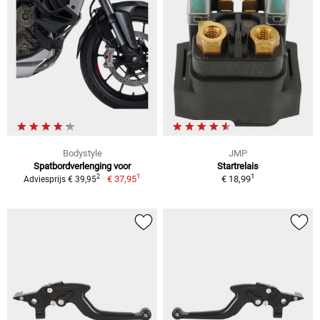
Bodystyle
JMP
Spatbordverlenging voor
Startrelais
1
1
2
€ 37,95
€ 18,99
Adviesprijs € 39,95