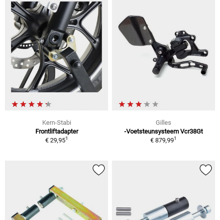
Kern-Stabi
Gilles
Frontliftadapter
-Voetsteunsysteem Vcr38Gt
1
1
€ 29,95
€ 879,99