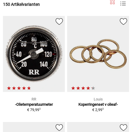
150 Artikelvarianten
RR
Louis
-Olietemperatuurmeter
Koperringenset v olieaf-
1
1
€ 79,99
€ 2,99