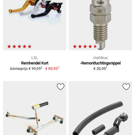
LSL
stahlbus
Remhendel Kort
-Remontluchtingsnippel
1
1
2
€ 89,95
€ 26,95
Adviesprijs € 99,95