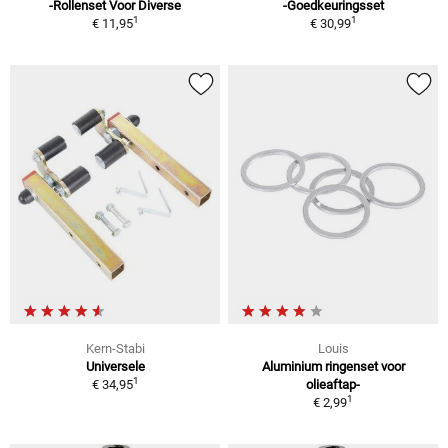
-Rollenset Voor Diverse
-Goedkeuringsset
1
1
€ 11,95
€ 30,99
Kern-Stabi
Louis
Universele
Aluminium ringenset voor
1
€ 34,95
olieaftap-
1
€ 2,99