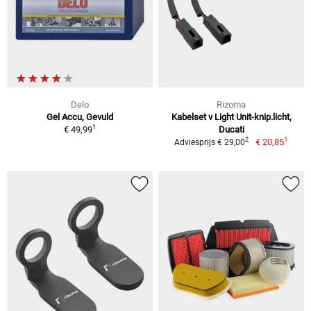
Delo
Rizoma
Gel Accu, Gevuld
Kabelset v Light Unit-knip.licht,
1
€ 49,99
Ducati
1
2
€ 20,85
Adviesprijs € 29,00