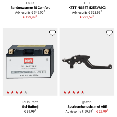
Louis
DID
Bandenwarmer Bt Comfort
KETTINGSET 525ZVMX2
2
2
Adviesprijs € 349,00
Adviesprijs € 323,99
1
1
€ 199,99
€ 291,59
Louis Parts
gazzini
Gel-Batterij
Sportremhendels, met ABE
1
1
2
€ 39,99
€ 29,99
Adviesprijs € 59,99