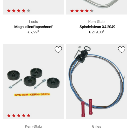
Louis
Kern-Stabi
Magn. olieaftapschroef
-Spindelsteun X4 2049
1
1
€ 7,99
€ 219,00
Kern-Stabi
Gilles