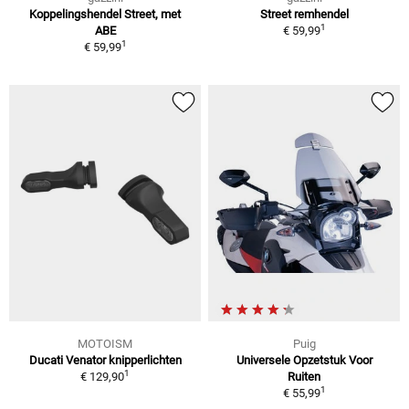
Koppelingshendel Street, met
Street remhendel
1
ABE
€ 59,99
1
€ 59,99
MOTOISM
Puig
Ducati Venator knipperlichten
Universele Opzetstuk Voor
1
€ 129,90
Ruiten
1
€ 55,99