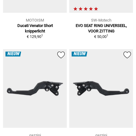
MOTOISM
SW-Motech
Ducati Venator Short
EVO SEAT RING UNIVERSEEL,
knipperlicht
VOOR ZITTING
1
1
€ 129,90
€ 50,00
NIEUW
NIEUW
gazzini
gazzini