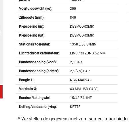
Voertuiggewicht (kg):
200
Zithoogte (mm):
840
Klepspeling (in):
DESMODROMIK
Klepspeling (uit):
DESMODROMIK
Stationair toerental:
1350 ± 50 U/MIN
Luchtschroef carburateur:
EINSPRITZUNG 62 MM
Bandenspanning (voor):
2,5 BAR
Bandenspanning (achter):
2,5 (2,9) BAR
Bougie 1:
NGK MAR9A-J
Vorkbuis Ø:
43 MM USD-GABEL
Rondsel/kettingwiel:
15/43 ZÄHNE
Ketting/eindaandrijving:
KETTE
* We stellen de gegevens met zorg samen, maar bieden