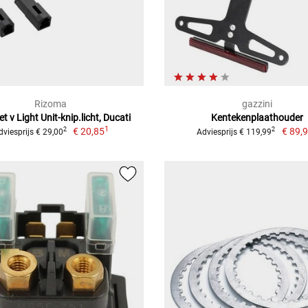
Rizoma
gazzini
t v Light Unit-knip.licht, Ducati
Kentekenplaathouder
1
€ 20,85
€ 89,
2
2
dviesprijs € 29,00
Adviesprijs € 119,99