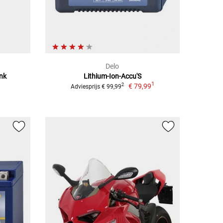
Delo
nk
Lithium-Ion-Accu'S
1
€ 79,99
2
Adviesprijs € 99,99