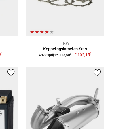
TRW
n
Koppelingslamellen-Sets
1
1
8
€ 102,15
2
Adviesprijs € 113,50