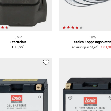
JMP
TRW
Startrelais
Stalen Koppelingsplate
1
€ 18,99
€ 61,3
2
Adviesprijs € 68,20