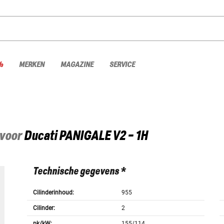
%
MERKEN
MAGAZINE
SERVICE
 voor
Ducati
PANIGALE V2 - 1H
Technische gegevens *
Cilinderinhoud:
955
Cilinder:
2
pk/kW:
155/114