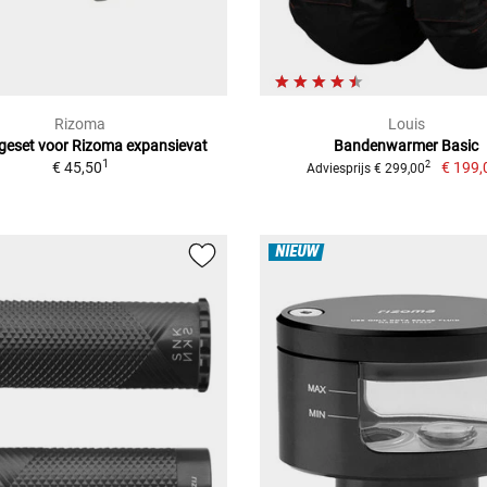
Rizoma
Louis
eset voor Rizoma expansievat
Bandenwarmer Basic
1
€ 45,50
€ 199,
2
Adviesprijs € 299,00
NIEUW