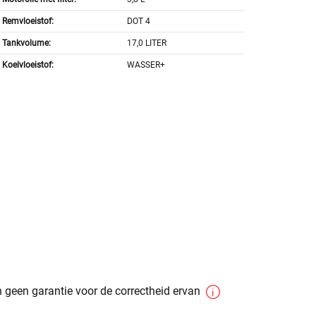
Remvloeistof:
DOT 4
Tankvolume:
17,0 LITER
Koelvloeistof:
WASSER+
 geen garantie voor de correctheid ervan