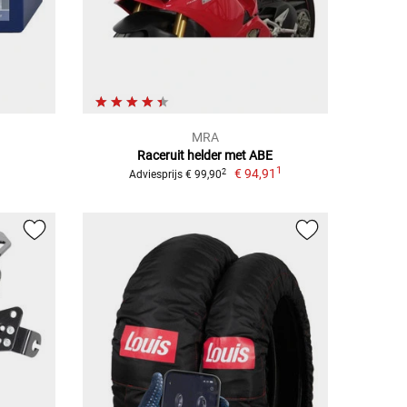
MRA
Raceruit helder met ABE
1
€ 94,91
2
Adviesprijs € 99,90