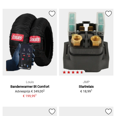
Louis
JMP
Bandenwarmer Bt Comfort
Startrelais
1
2
€ 18,99
Adviesprijs € 349,00
1
€ 199,99