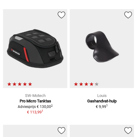
SW-Motech
Louis
Pro Micro Tanktas
Gashandvat-hulp
1
2
€ 9,99
Adviesprijs € 130,00
1
€ 113,99