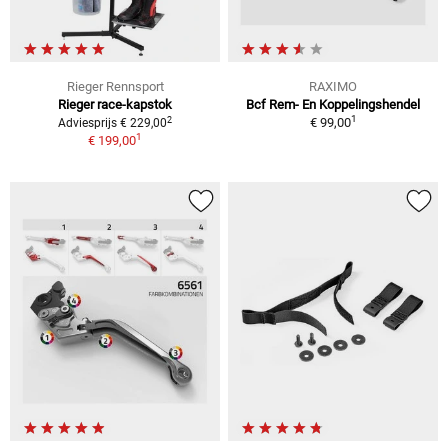
Rieger Rennsport
RAXIMO
Rieger race-kapstok
Bcf Rem- En Koppelingshendel
1
2
€ 99,00
Adviesprijs € 229,00
1
€ 199,00