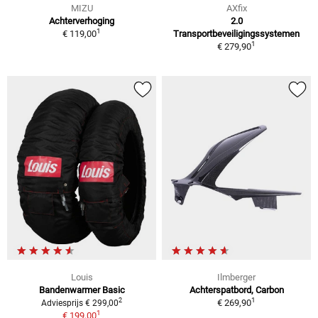
MIZU
AXfix
Achterverhoging
2.0
1
€ 119,00
Transportbeveiligingssystemen
1
€ 279,90
Louis
Ilmberger
Bandenwarmer Basic
Achterspatbord, Carbon
1
2
€ 269,90
Adviesprijs € 299,00
1
€ 199,00