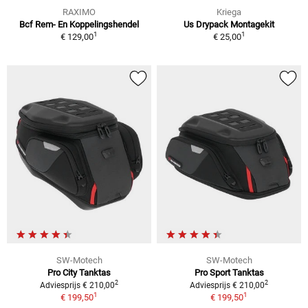
RAXIMO
Kriega
Bcf Rem- En Koppelingshendel
Us Drypack Montagekit
1
1
€ 129,00
€ 25,00
SW-Motech
SW-Motech
Pro City Tanktas
Pro Sport Tanktas
2
2
Adviesprijs € 210,00
Adviesprijs € 210,00
1
1
€ 199,50
€ 199,50