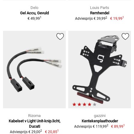
Delo
Louis Parts
Gel Accu, Gevuld
Remhendel
1
1
2
€ 49,99
€ 19,99
Adviesprijs € 39,99
Rizoma
gazzini
Kabelset v Light Unit-knip.licht,
Kentekenplaathouder
1
2
Ducati
€ 89,99
Adviesprijs € 119,99
1
2
€ 20,85
Adviesprijs € 29,00