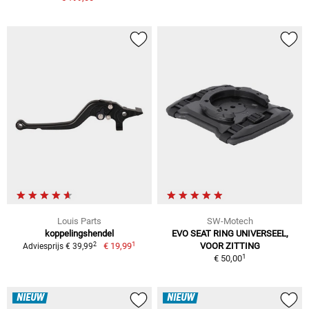
Louis Parts
SW-Motech
koppelingshendel
EVO SEAT RING UNIVERSEEL,
1
2
€ 19,99
VOOR ZITTING
Adviesprijs € 39,99
1
€ 50,00
NIEUW
NIEUW