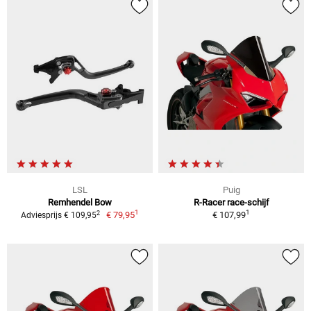
LSL
Puig
Remhendel Bow
R-Racer race-schijf
1
1
2
€ 79,95
€ 107,99
Adviesprijs € 109,95