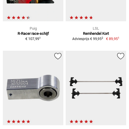
Puig
LSL
R-Racer race-schijf
Remhendel Kort
1
1
2
€ 107,99
€ 89,95
Adviesprijs € 99,95