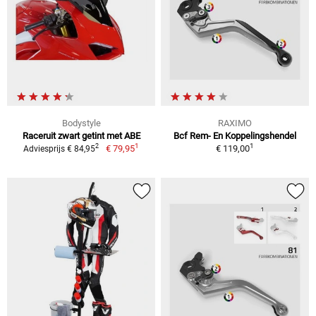
Bodystyle
RAXIMO
Raceruit zwart getint met ABE
Bcf Rem- En Koppelingshendel
1
1
2
€ 79,95
€ 119,00
Adviesprijs € 84,95