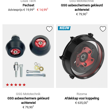
Louis Tech
GSG Mototechnik
Pechset
GSG asbeschermers gekleurd
1
2
€ 14,99
achterwiel
Adviesprijs € 19,99
1
€ 79,90
NIEUW
GSG Mototechnik
Rizoma
GSG asbeschermers gekleurd
Afdekkap voor koppeling
1
achterwiel
€ 635,00
1
€ 79,90