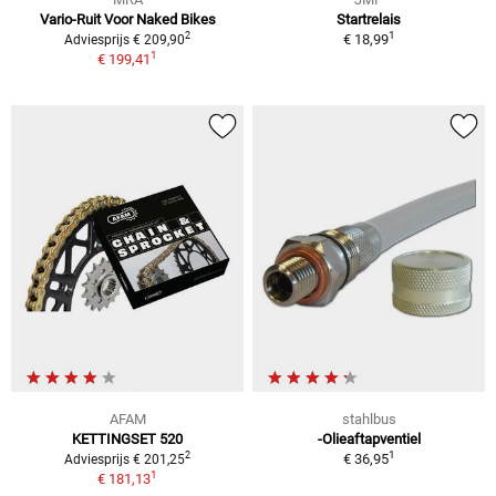
Vario-Ruit Voor Naked Bikes
Startrelais
1
2
€ 18,99
Adviesprijs € 209,90
1
€ 199,41
AFAM
stahlbus
KETTINGSET 520
-Olieaftapventiel
1
2
€ 36,95
Adviesprijs € 201,25
1
€ 181,13