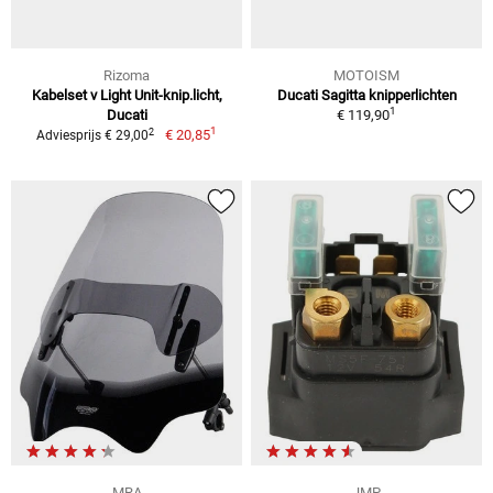
Rizoma
MOTOISM
Kabelset v Light Unit-knip.licht,
Ducati Sagitta knipperlichten
1
Ducati
€ 119,90
1
2
€ 20,85
Adviesprijs € 29,00
MRA
JMP