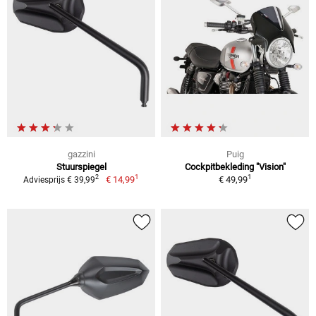
gazzini
Puig
Stuurspiegel
Cockpitbekleding "Vision"
1
1
2
€ 14,99
€ 49,99
Adviesprijs € 39,99