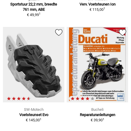
Sportstuur 22,2 mm, breedte
Verv. Voetsteunen Ion
1
761 mm, ABE
€ 115,00
1
€ 49,99
SW-Motech
Bucheli
Voetsteunset Evo
Reparaturanleitungen
1
1
€ 145,00
€ 39,90