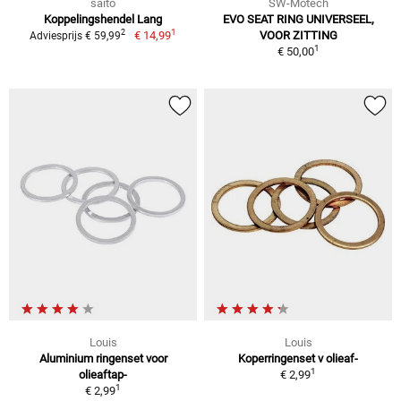
saito
SW-Motech
Koppelingshendel Lang
EVO SEAT RING UNIVERSEEL,
1
2
€ 14,99
VOOR ZITTING
Adviesprijs € 59,99
1
€ 50,00
Louis
Louis
Aluminium ringenset voor
Koperringenset v olieaf-
1
olieaftap-
€ 2,99
1
€ 2,99