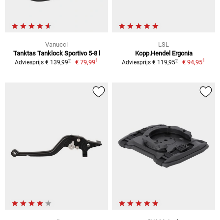
Vanucci
LSL
Tanktas Tanklock Sportivo 5-8 l
Kopp.Hendel Ergonia
1
1
2
2
€ 79,99
€ 94,95
Adviesprijs € 139,99
Adviesprijs € 119,95