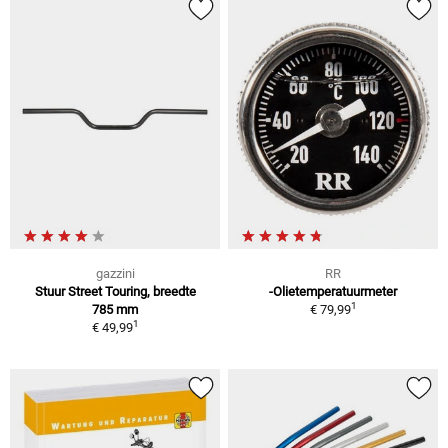
gazzini
RR
Stuur Street Touring, breedte
-Olietemperatuurmeter
1
785 mm
€ 79,99
1
€ 49,99