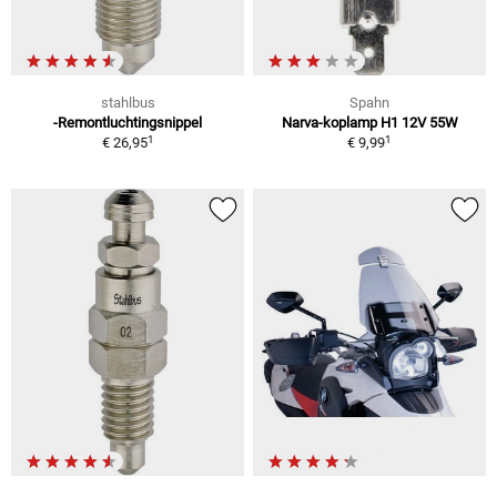
stahlbus
Spahn
-Remontluchtingsnippel
Narva-koplamp H1 12V 55W
1
1
€ 26,95
€ 9,99