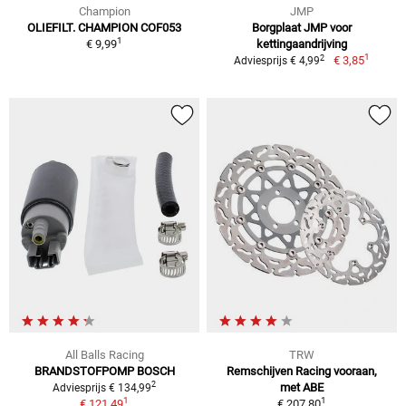
Champion
JMP
OLIEFILT. CHAMPION COF053
Borgplaat JMP voor
1
€ 9,99
kettingaandrijving
1
2
€ 3,85
Adviesprijs € 4,99
All Balls Racing
TRW
BRANDSTOFPOMP BOSCH
Remschijven Racing vooraan,
2
met ABE
Adviesprijs € 134,99
1
1
€ 121,49
€ 207,80