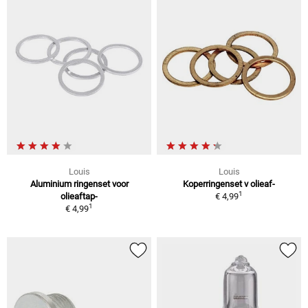
Louis
Louis
Aluminium ringenset voor
Koperringenset v olieaf-
1
olieaftap-
€ 4,99
1
€ 4,99