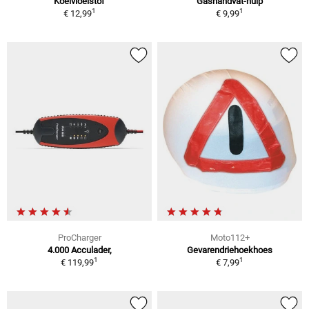
Koelvloeistof
Gashandvat-hulp
1
1
€ 12,99
€ 9,99
ProCharger
Moto112+
4.000 Acculader,
Gevarendriehoekhoes
1
1
€ 119,99
€ 7,99