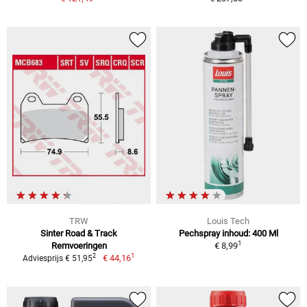
TRW
Louis Tech
Sinter Road & Track
Pechspray inhoud: 400 Ml
1
Remvoeringen
€ 8,99
1
2
€ 44,16
Adviesprijs € 51,95