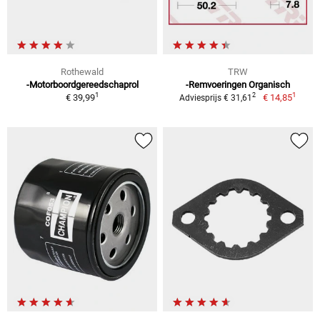
Rothewald
TRW
-Motorboordgereedschaprol
-Remvoeringen Organisch
1
1
2
€ 39,99
€ 14,85
Adviesprijs € 31,61