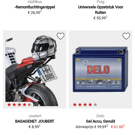
stahlbus
Puig
-Remontluchtingsnippel
Universele Opzetstuk Voor
1
€ 26,95
Ruiten
1
€ 55,99
Joubert
Delo
BAGAGENET JOUBERT
Gel Accu, Gevuld
1
1
2
€ 8,99
€ 61,60
Adviesprijs € 99,99