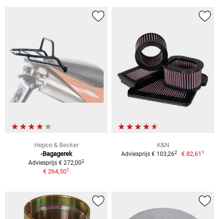
Hepco & Becker
K&N
1
2
-Bagagerek
€ 82,61
Adviesprijs € 103,26
2
Adviesprijs € 272,00
1
€ 264,50