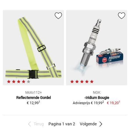
Moto112+
NGK
Reflecterende Gordel
-Iridium Bougie
1
1
2
€ 12,99
€ 19,20
Adviesprijs € 19,99
Terug
Pagina 1 van 2
Volgende