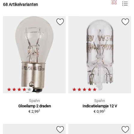
68 Artikelvarianten
Spahn
Spahn
Gloeilamp 2 draden
Indicatielampje 12 V
1
1
€ 2,99
€ 0,99