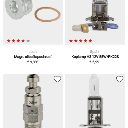
Louis
Spahn
Magn. olieaftapschroef
Koplamp H3 12V 55W/PK22S
1
1
€ 9,99
€ 5,99