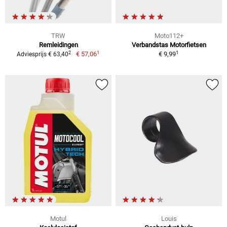
TRW
Moto112+
Remleidingen
Verbandstas Motorfietsen
1
1
2
€ 57,06
€ 9,99
Adviesprijs € 63,40
Motul
Louis