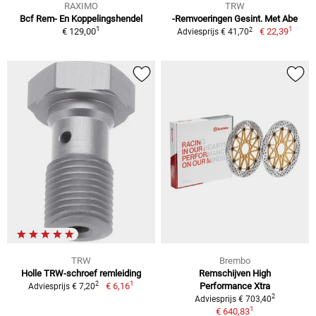
RAXIMO
TRW
Bcf Rem- En Koppelingshendel
-Remvoeringen Gesint. Met Abe
1
1
2
€ 129,00
€ 22,39
Adviesprijs € 41,70
TRW
Brembo
Holle TRW-schroef remleiding
Remschijven High
1
2
€ 6,16
Performance Xtra
Adviesprijs € 7,20
2
Adviesprijs € 703,40
1
€ 640,83