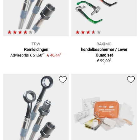
TRW
RAXIMO
Remleidingen
hendelbeschermer / Lever
1
2
€ 46,44
Guard set
Adviesprijs € 51,60
1
€ 99,00