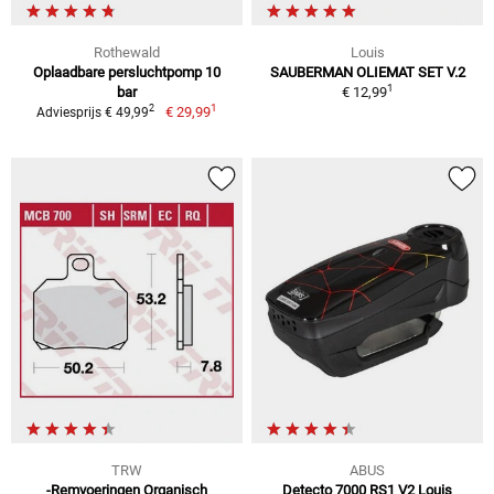
Rothewald
Louis
Oplaadbare persluchtpomp 10
SAUBERMAN OLIEMAT SET V.2
1
bar
€ 12,99
1
2
€ 29,99
Adviesprijs € 49,99
TRW
ABUS
-Remvoeringen Organisch
Detecto 7000 RS1 V2 Louis