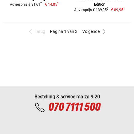
1
2
€ 14,85
Edition
Adviesprijs € 31,61
1
2
€ 89,95
Adviesprijs € 139,95
Terug
Pagina 1 van 3
Volgende
Bestelling & service ma-za 9-20
070 7111 500