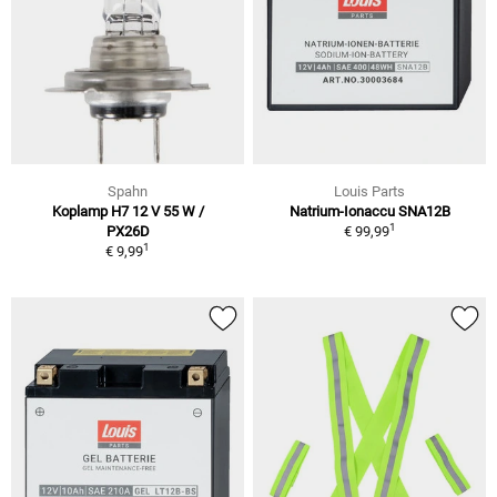
Spahn
Louis Parts
Koplamp H7 12 V 55 W /
Natrium-Ionaccu SNA12B
1
PX26D
€ 99,99
1
€ 9,99