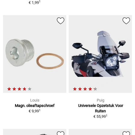
1
€ 1,99
Louis
Puig
Magn. olieaftapschroef
Universele Opzetstuk Voor
1
€ 9,99
Ruiten
1
€ 55,99