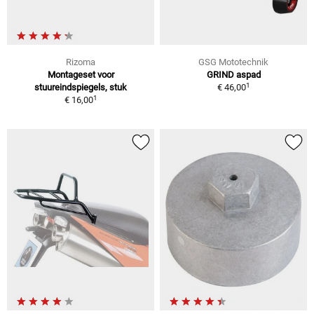
Rizoma
GSG Mototechnik
Montageset voor
GRIND aspad
1
stuureindspiegels, stuk
€ 46,00
1
€ 16,00