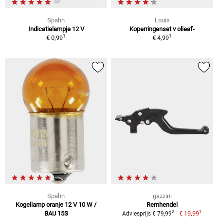
Spahn
Louis
Indicatielampje 12 V
Koperringenset v olieaf-
1
1
€ 0,99
€ 4,99
Spahn
gazzini
Kogellamp oranje 12 V 10 W /
Remhendel
1
2
BAU 15S
€ 19,99
Adviesprijs € 79,99