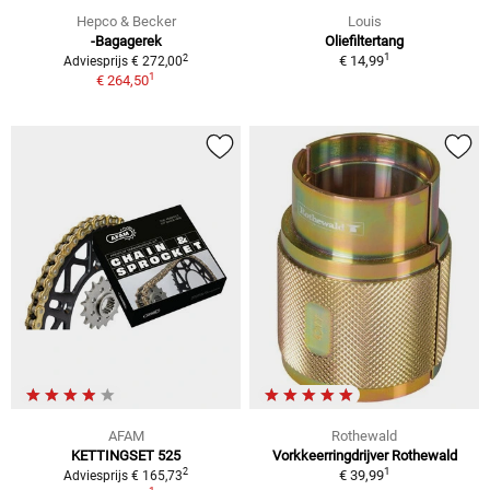
Hepco & Becker
Louis
-Bagagerek
Oliefiltertang
1
2
€ 14,99
Adviesprijs € 272,00
1
€ 264,50
AFAM
Rothewald
KETTINGSET 525
Vorkkeerringdrijver Rothewald
1
2
€ 39,99
Adviesprijs € 165,73