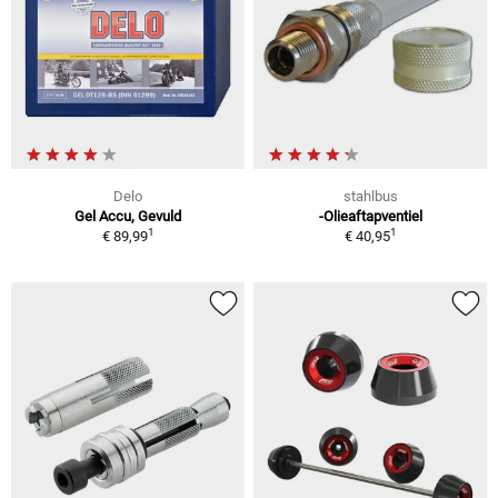
Delo
stahlbus
Gel Accu, Gevuld
-Olieaftapventiel
1
1
€ 89,99
€ 40,95