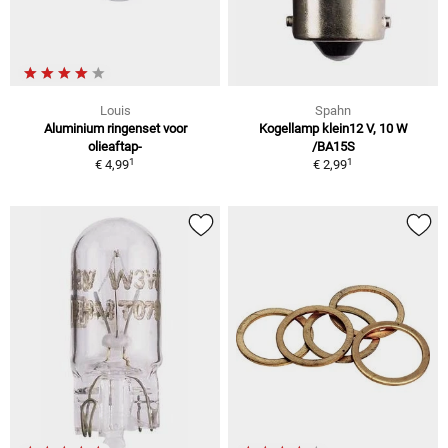
Louis
Spahn
Aluminium ringenset voor
Kogellamp klein12 V, 10 W
olieaftap-
/BA15S
1
1
€ 4,99
€ 2,99