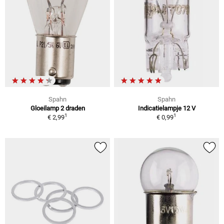
Spahn
Spahn
Gloeilamp 2 draden
Indicatielampje 12 V
1
1
€ 2,99
€ 0,99