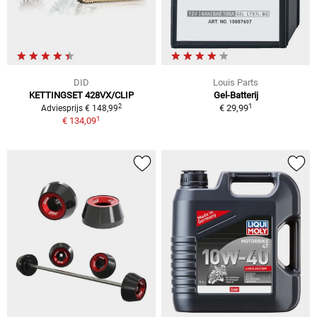
DID
Louis Parts
KETTINGSET 428VX/CLIP
Gel-Batterij
1
2
€ 29,99
Adviesprijs € 148,99
1
€ 134,09