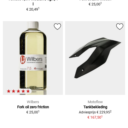
1
l
€ 25,00
1
€ 20,49
Wilbers
Motoflow
Fork oil zero friction
Tankbekleding
1
2
€ 25,00
Adviesprijs € 229,95
1
€ 167,50