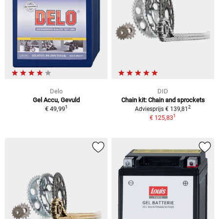
Delo
DID
Gel Accu, Gevuld
Chain kit: Chain and sprockets
1
2
€ 49,99
Adviesprijs € 139,81
1
€ 125,83