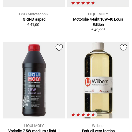
GSG Mototechnik
LIQUI MOLY
GRIND aspad
Motorolie 4-takt 10W-40 Louis
1
€ 41,00
Edition
1
€ 49,99
LIQUI MOLY
Wilbers
Vorkolie 7,5W medium / light, 1
Fork oil zero friction