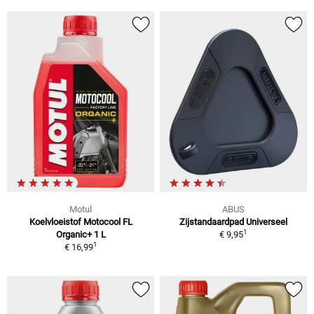
Motul
ABUS
Koelvloeistof Motocool FL
Zijstandaardpad Universeel
1
Organic+ 1 L
€ 9,95
1
€ 16,99