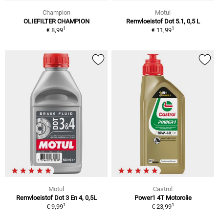
Champion
Motul
OLIEFILTER CHAMPION
Remvloeistof Dot 5.1, 0,5 L
1
1
€ 8,99
€ 11,99
Motul
Castrol
Remvloeistof Dot 3 En 4, 0,5L
Power1 4T Motorolie
1
1
€ 9,99
€ 23,99