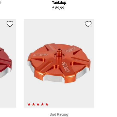
n
Tankdop
1
€ 59,99
Bud Racing