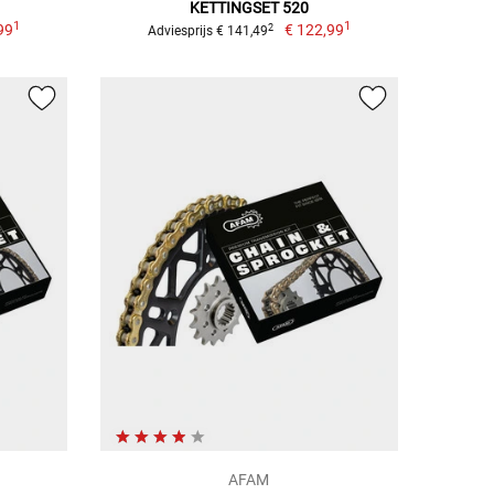
KETTINGSET 520
1
1
99
€ 122,99
2
Adviesprijs € 141,49
AFAM