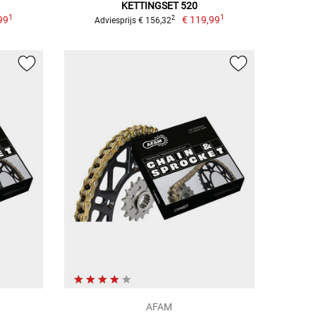
KETTINGSET 520
1
1
99
€ 119,99
2
Adviesprijs € 156,32
AFAM