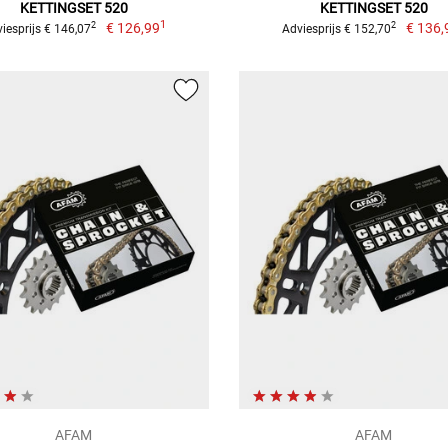
KETTINGSET 520
KETTINGSET 520
1
€ 126,99
€ 136,
2
2
iesprijs € 146,07
Adviesprijs € 152,70
AFAM
AFAM