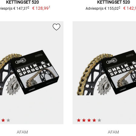
KETTINGSET 520
KETTINGSET 520
1
€ 128,99
€ 142,
2
2
iesprijs € 147,37
Adviesprijs € 155,02
AFAM
AFAM