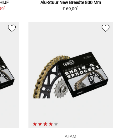
HIJF
Alu-Stuur New Breedte 800 Mm
1
1
99
€ 69,00
AFAM