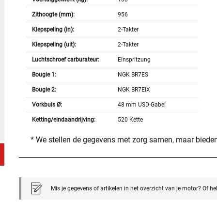
Zithoogte (mm):
956
Klepspeling (in):
2-Takter
Klepspeling (uit):
2-Takter
Luchtschroef carburateur:
Einspritzung
Bougie 1:
NGK BR7ES
Bougie 2:
NGK BR7EIX
Vorkbuis Ø:
48 mm USD-Gabel
Ketting/eindaandrijving:
520 Kette
* We stellen de gegevens met zorg samen, maar bieden
Mis je gegevens of artikelen in het overzicht van je motor? Of h