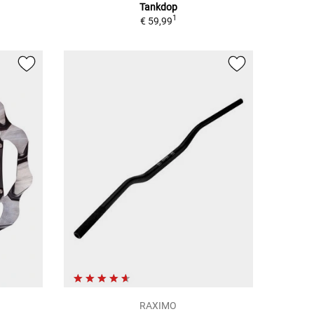
Tankdop
1
€ 59,99
RAXIMO