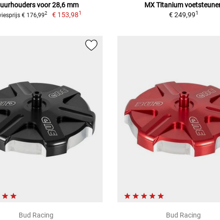
tuurhouders voor 28,6 mm
MX Titanium voetsteune
1
1
€ 153,98
€ 249,99
2
iesprijs € 176,99
Bud Racing
Bud Racing