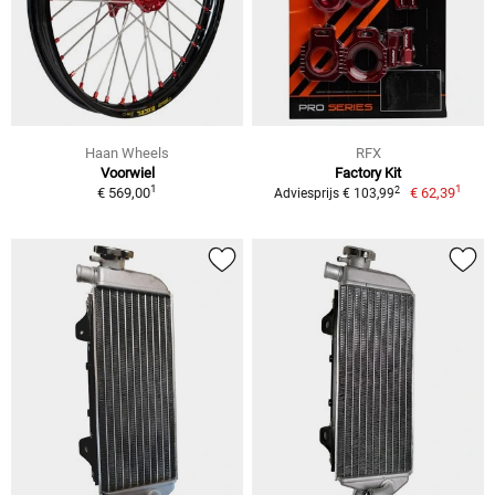
Haan Wheels
RFX
Voorwiel
Factory Kit
1
1
2
€ 569,00
€ 62,39
Adviesprijs € 103,99