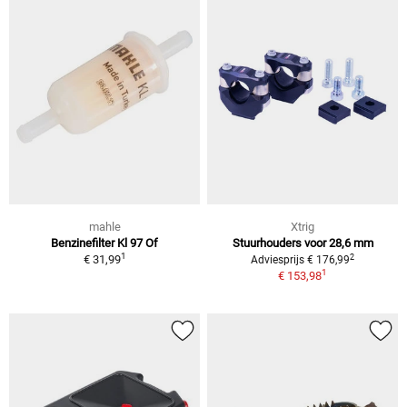
mahle
Xtrig
Benzinefilter Kl 97 Of
Stuurhouders voor 28,6 mm
1
2
€ 31,99
Adviesprijs € 176,99
1
€ 153,98