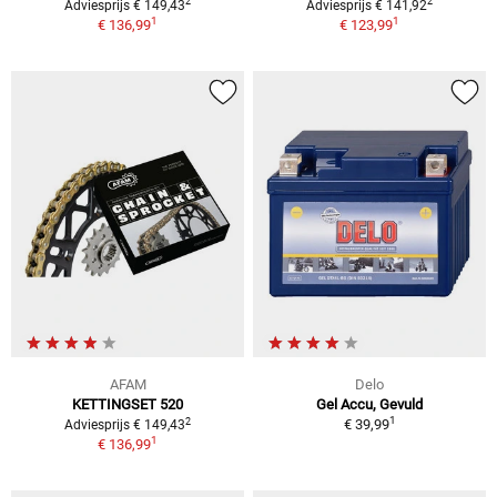
2
2
Adviesprijs € 149,43
Adviesprijs € 141,92
1
1
€ 136,99
€ 123,99
AFAM
Delo
KETTINGSET 520
Gel Accu, Gevuld
1
2
€ 39,99
Adviesprijs € 149,43
1
€ 136,99