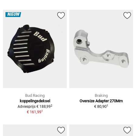
NIEUW
Bud Racing
Braking
koppelingsdeksel
Oversize Adapter 270Mm
1
2
€ 80,90
Adviesprijs € 188,99
1
€ 161,99