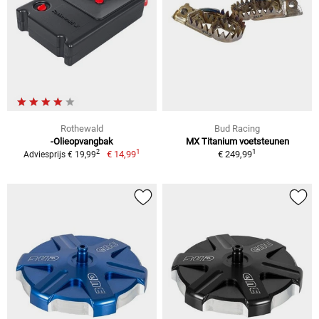
Rothewald
Bud Racing
-Olieopvangbak
MX Titanium voetsteunen
1
1
2
€ 14,99
€ 249,99
Adviesprijs € 19,99