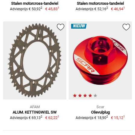
Stalen motorcross-tandwiel
Stalen motorcross-tandwiel
1
1
2
2
€ 45,83
€ 46,94
Adviesprijs € 50,92
Adviesprijs € 52,16
NIEUW
AFAM
Scar
ALUM. KETTINGWIEL SW
Olievulplug
1
1
2
2
€ 62,22
€ 15,12
Adviesprijs € 69,13
Adviesprijs € 18,90