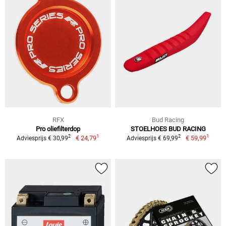
RFX
Bud Racing
Pro oliefilterdop
STOELHOES BUD RACING
1
1
2
2
€ 24,79
€ 59,99
Adviesprijs € 30,99
Adviesprijs € 69,99