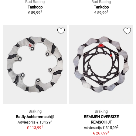
Bud Racing
Bud Racing
Tankdop
Tankdop
1
1
€ 59,99
€ 59,99
Braking
Braking
Batfly Achterremschijf
REMMEN OVERSIZE
2
REMSCHIJF
Adviesprijs € 134,99
1
2
€ 113,99
Adviesprijs € 315,99
1
€ 267,99