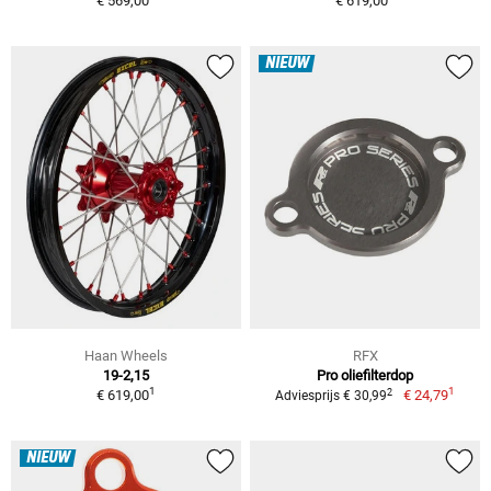
€ 569,00
€ 619,00
NIEUW
Haan Wheels
RFX
19-2,15
Pro oliefilterdop
1
1
2
€ 619,00
€ 24,79
Adviesprijs € 30,99
NIEUW