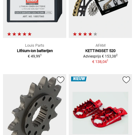
Louis Parts
AFAM
Lithium-ion batterijen
KETTINGSET 520
1
2
€ 49,99
Adviesprijs € 153,38
1
€ 138,04
NIEUW