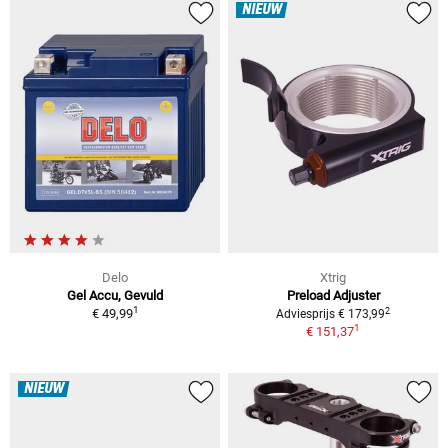
NIEUW
Delo
Xtrig
Gel Accu, Gevuld
Preload Adjuster
1
2
€ 49,99
Adviesprijs € 173,99
1
€ 151,37
NIEUW