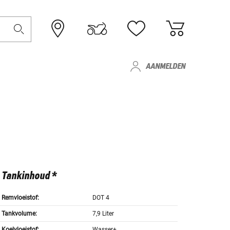
AANMELDEN
Tankinhoud *
Remvloeistof:
DOT 4
Tankvolume:
7,9 Liter
Koelvloeistof:
Wasser+