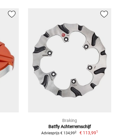
Braking
Batfly Achterremschijf
1
€ 113,99
2
Adviesprijs € 134,99