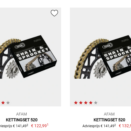
AFAM
AFAM
KETTINGSET 520
KETTINGSET 520
1
€ 122,99
€ 132,
2
2
iesprijs € 141,49
Adviesprijs € 141,49