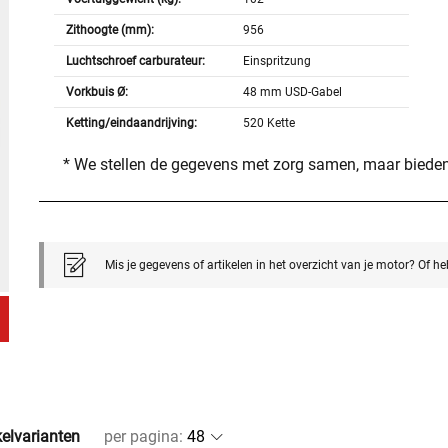
Zithoogte (mm):
956
Luchtschroef carburateur:
Einspritzung
Vorkbuis Ø:
48 mm USD-Gabel
Ketting/eindaandrijving:
520 Kette
* We stellen de gegevens met zorg samen, maar bieden
Mis je gegevens of artikelen in het overzicht van je motor? Of h
kelvarianten
per pagina
: