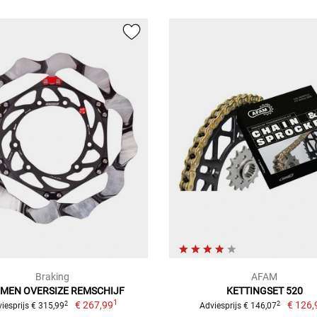
Braking
AFAM
MEN OVERSIZE REMSCHIJF
KETTINGSET 520
1
€ 267,99
€ 126,
2
2
iesprijs € 315,99
Adviesprijs € 146,07