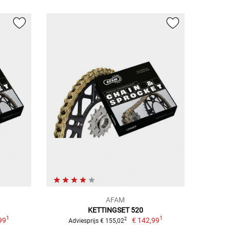
AFAM
KETTINGSET 520
1
1
99
€ 142,99
2
Adviesprijs € 155,02