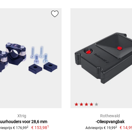
Xtrig
Rothewald
tuurhouders voor 28,6 mm
-Olieopvangbak
1
€ 153,98
€ 14,9
2
2
iesprijs € 176,99
Adviesprijs € 19,99