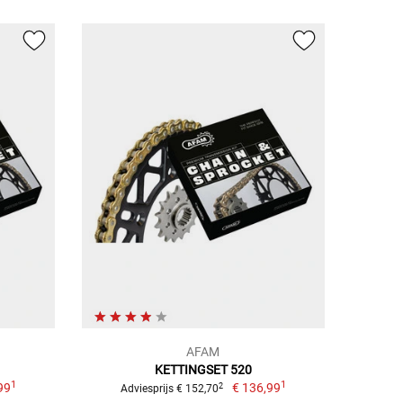
AFAM
KETTINGSET 520
1
1
99
€ 136,99
2
Adviesprijs € 152,70