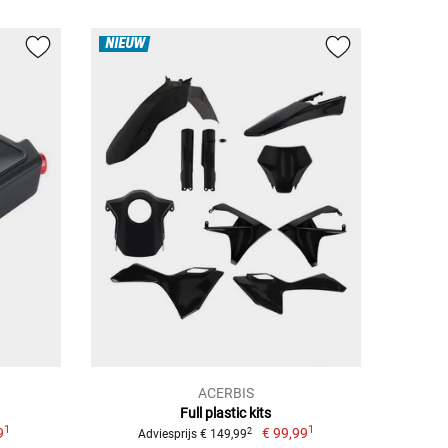
NIEUW
ACERBIS
Full plastic kits
1
1
9
€ 99,99
2
Adviesprijs € 149,99