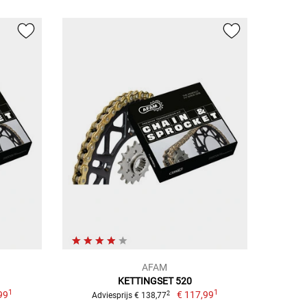
AFAM
KETTINGSET 520
1
1
99
€ 117,99
2
Adviesprijs € 138,77