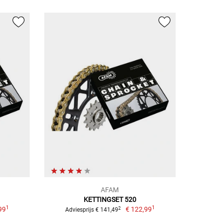
AFAM
KETTINGSET 520
1
1
99
€ 122,99
2
Adviesprijs € 141,49