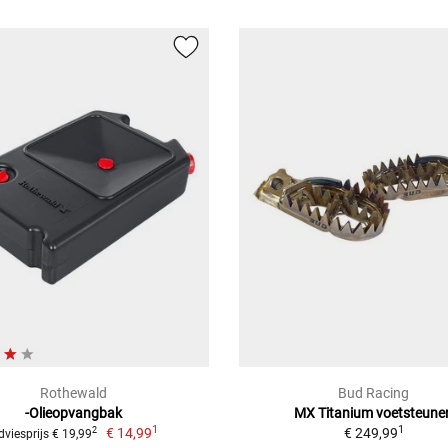
Rothewald
Bud Racing
-Olieopvangbak
MX Titanium voetsteune
1
1
€ 14,99
€ 249,99
2
dviesprijs € 19,99