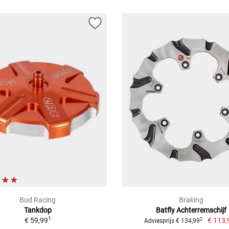
Bud Racing
Braking
Tankdop
Batfly Achterremschijf
1
€ 59,99
€ 113,
2
Adviesprijs € 134,99