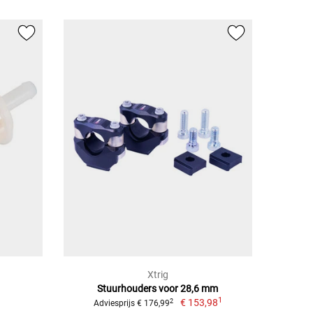
Xtrig
Stuurhouders voor 28,6 mm
1
€ 153,98
2
Adviesprijs € 176,99