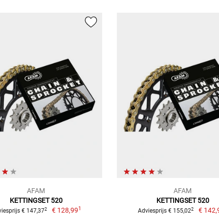
AFAM
AFAM
KETTINGSET 520
KETTINGSET 520
1
€ 128,99
€ 142,
2
2
iesprijs € 147,37
Adviesprijs € 155,02