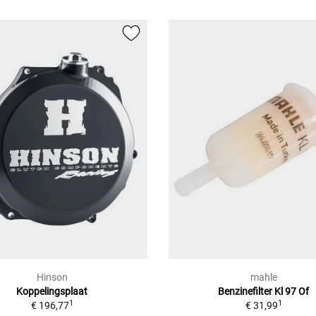
Hinson
mahle
Koppelingsplaat
Benzinefilter Kl 97 Of
1
1
€ 196,77
€ 31,99