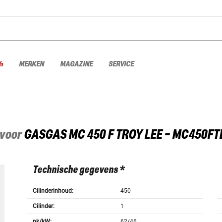
%
MERKEN
MAGAZINE
SERVICE
 voor
GASGAS
MC 450 F TROY LEE - MC450FT
Technische gegevens *
Cilinderinhoud:
450
Cilinder:
1
pk/kW:
62/46