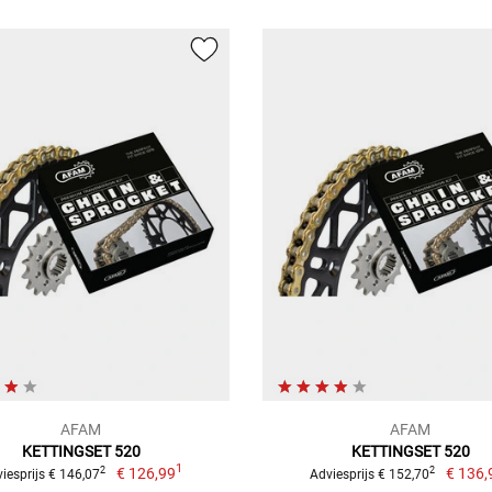
AFAM
AFAM
KETTINGSET 520
KETTINGSET 520
1
€ 126,99
€ 136,
2
2
iesprijs € 146,07
Adviesprijs € 152,70