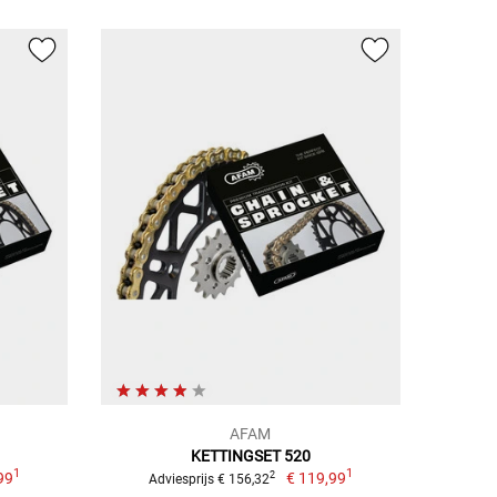
AFAM
KETTINGSET 520
1
1
99
€ 119,99
2
Adviesprijs € 156,32