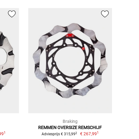
Braking
REMMEN OVERSIZE REMSCHIJF
1
1
99
€ 267,99
2
Adviesprijs € 315,99