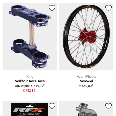
Xtrig
Haan Wheels
Vorkbrug Rocs Tech
Voorwiel
1
2
€ 569,00
Adviesprijs € 519,99
1
€ 452,39