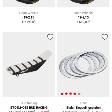
Haan Wheels
Haan Wheels
19-2,15
19-2,15
1
1
€ 619,00
€ 619,00
Bud Racing
TRW
STOELHOES BUD RACING
Stalen Koppelingsplaten
1
1
2
2