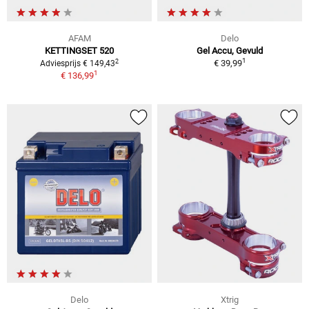
AFAM
Delo
KETTINGSET 520
Gel Accu, Gevuld
1
2
€ 39,99
Adviesprijs € 149,43
1
€ 136,99
Delo
Xtrig