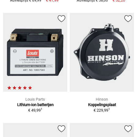
€ 41,99
€ 52,20
Adviesprijs € 69,99
Adviesprijs € 58,00
Louis Parts
Hinson
Lithium-ion batterijen
Koppelingsplaat
1
1
€ 49,99
€ 229,99