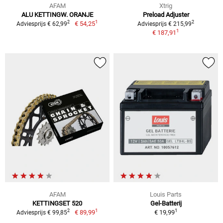
AFAM
Xtrig
ALU KETTINGW. ORANJE
Preload Adjuster
1
2
2
€ 54,25
Adviesprijs € 62,99
Adviesprijs € 215,99
1
€ 187,91
AFAM
Louis Parts
KETTINGSET 520
Gel-Batterij
1
1
2
€ 89,99
€ 19,99
Adviesprijs € 99,85