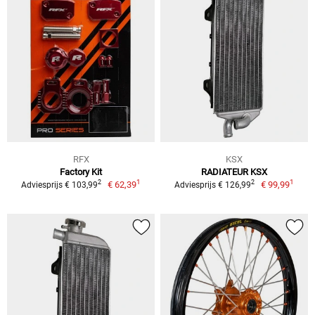
RFX
KSX
Factory Kit
RADIATEUR KSX
1
1
2
2
€ 62,39
€ 99,99
Adviesprijs € 103,99
Adviesprijs € 126,99