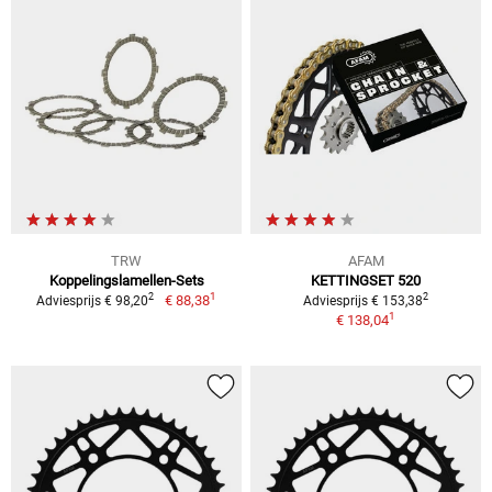
TRW
AFAM
Koppelingslamellen-Sets
KETTINGSET 520
1
2
2
€ 88,38
Adviesprijs € 98,20
Adviesprijs € 153,38
1
€ 138,04