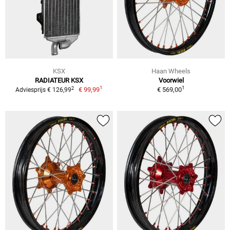
KSX
Haan Wheels
RADIATEUR KSX
Voorwiel
1
1
2
€ 99,99
€ 569,00
Adviesprijs € 126,99