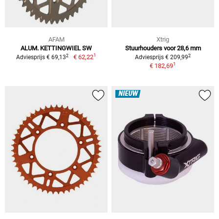
AFAM
Xtrig
ALUM. KETTINGWIEL SW
Stuurhouders voor 28,6 mm
1
2
2
€ 62,22
Adviesprijs € 69,13
Adviesprijs € 209,99
1
€ 182,69
NIEUW