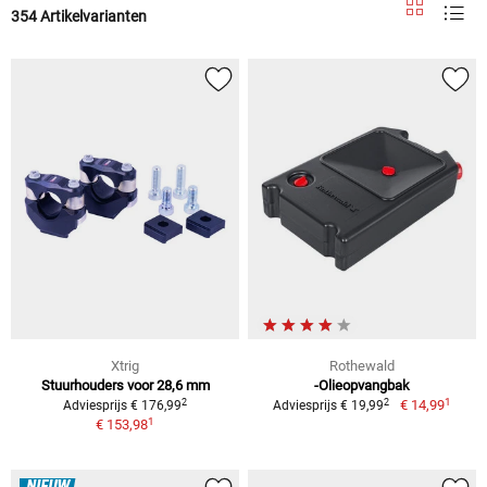
354 Artikelvarianten
Xtrig
Rothewald
Stuurhouders voor 28,6 mm
-Olieopvangbak
1
2
2
€ 14,99
Adviesprijs € 176,99
Adviesprijs € 19,99
1
€ 153,98