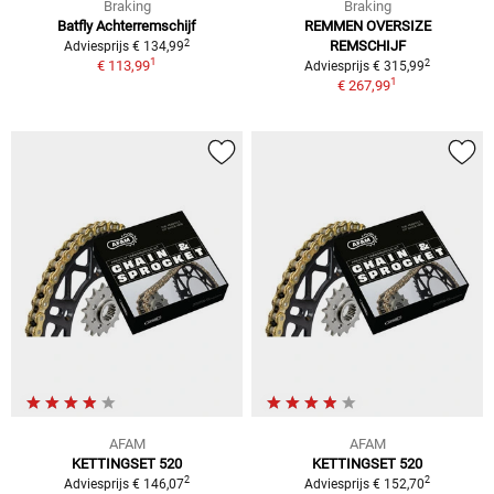
Braking
Braking
Batfly Achterremschijf
REMMEN OVERSIZE
2
REMSCHIJF
Adviesprijs € 134,99
1
2
€ 113,99
Adviesprijs € 315,99
1
€ 267,99
AFAM
AFAM
KETTINGSET 520
KETTINGSET 520
2
2
Adviesprijs € 146,07
Adviesprijs € 152,70