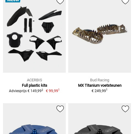
NIEUW
ACERBIS
Bud Racing
Full plastic kits
MX Titanium voetsteunen
1
1
2
€ 99,99
€ 249,99
Adviesprijs € 149,99