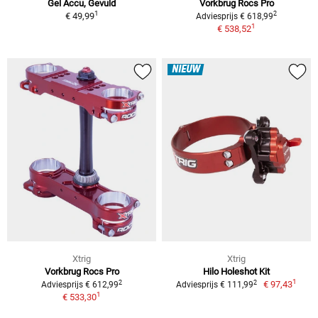
Gel Accu, Gevuld
Vorkbrug Rocs Pro
1
2
€ 49,99
Adviesprijs € 618,99
1
€ 538,52
NIEUW
Xtrig
Xtrig
Vorkbrug Rocs Pro
Hilo Holeshot Kit
1
2
2
€ 97,43
Adviesprijs € 612,99
Adviesprijs € 111,99
1
€ 533,30