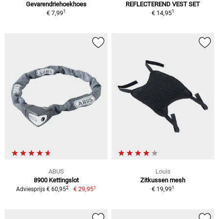
Gevarendriehoekhoes
REFLECTEREND VEST SET
1
1
€ 7,99
€ 14,95
ABUS
Louis
8900 Kettingslot
Zitkussen mesh
1
1
2
€ 29,95
€ 19,99
Adviesprijs € 60,95