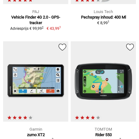
PAJ
Louis Tech
Vehicle Finder 4G 2.0 - GPS-
Pechspray inhoud: 400 Ml
1
tracker
€ 8,99
1
2
€ 43,99
Adviesprijs € 99,99
Garmin
TOMTOM
zumo XT2
Rider 550