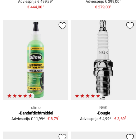
2
2
Adviesprijs € 499,99
Adviesprijs € 399,00
1
1
€ 444,00
€ 279,00
slime
NGK
-Bandafdichtmiddel
-Bougie
1
1
2
2
€ 8,79
€ 3,69
Adviesprijs € 11,99
Adviesprijs € 4,99