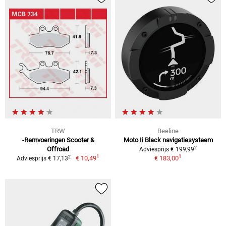
TRW
Beeline
-Remvoeringen Scooter &
Moto Ii Black navigatiesysteem
2
Offroad
Adviesprijs € 199,99
1
1
2
€ 10,49
€ 183,00
Adviesprijs € 17,13