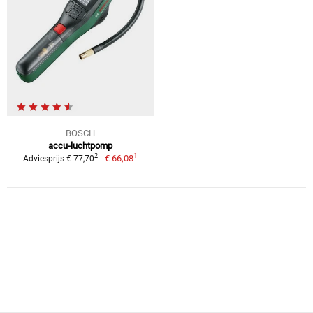
BOSCH
accu-luchtpomp
1
2
€ 66,08
Adviesprijs € 77,70