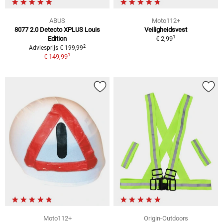
ABUS
Moto112+
8077 2.0 Detecto XPLUS Louis
Veiligheidsvest
1
Edition
€ 2,99
2
Adviesprijs € 199,99
1
€ 149,99
Moto112+
Origin-Outdoors