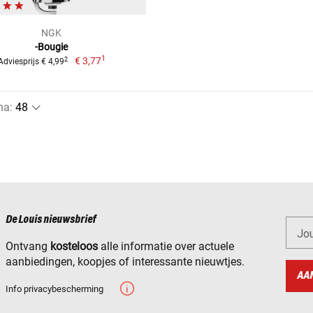
NGK
-Bougie
1
€ 3,77
2
Adviesprijs € 4,99
na
:
De Louis nieuwsbrief
Jo
Ontvang
kosteloos
alle informatie over actuele
aanbiedingen, koopjes of interessante nieuwtjes.
AA
Info privacybescherming