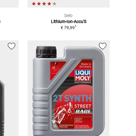
Delo
S
Lithium-Ion-Accu'S
1
€ 79,99