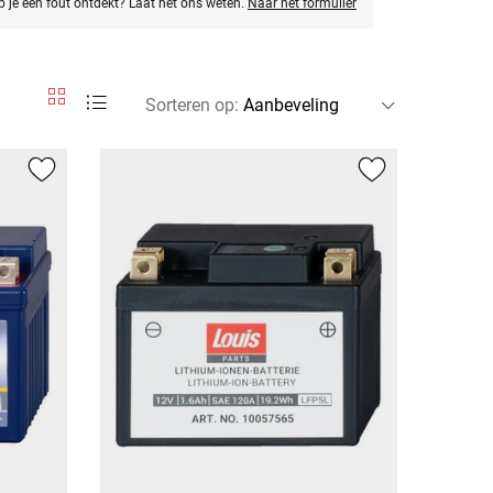
eb je een fout ontdekt? Laat het ons weten.
Naar het formulier
Sorteren op
: