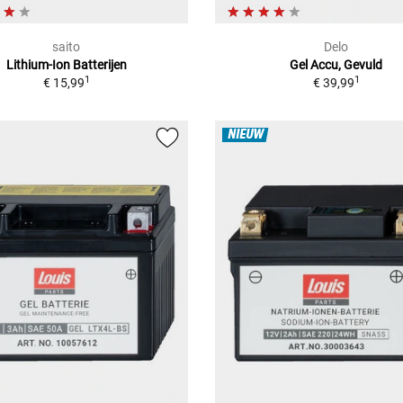
saito
Delo
Lithium-Ion Batterijen
Gel Accu, Gevuld
1
1
€ 15,99
€ 39,99
NIEUW