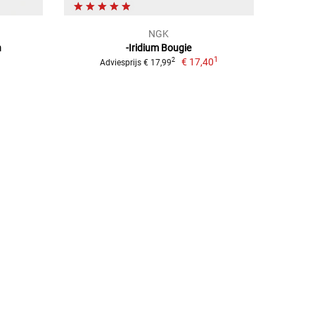
NGK
n
-Iridium Bougie
1
€ 17,40
2
Adviesprijs € 17,99