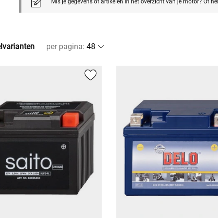
Mis je gegevens of artikelen in het overzicht van je motor? Of h
elvarianten
per pagina
: