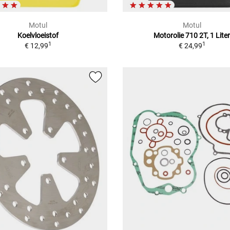
Motul
Motul
Koelvloeistof
Motorolie 710 2T, 1 Lite
1
1
€ 12,99
€ 24,99