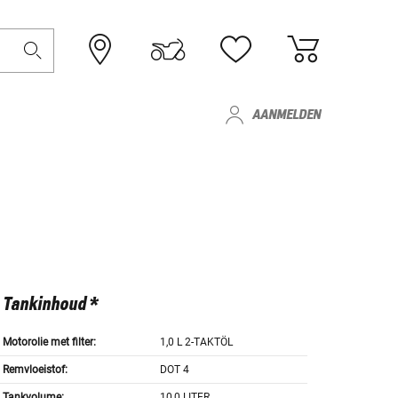
AANMELDEN
Tankinhoud *
Motorolie met filter:
1,0 L 2-TAKTÖL
Remvloeistof:
DOT 4
Tankvolume:
10,0 LITER