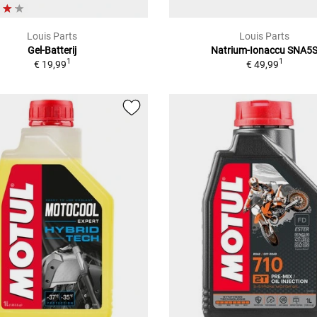
Louis Parts
Louis Parts
Gel-Batterij
Natrium-Ionaccu SNA5
1
1
€ 19,99
€ 49,99