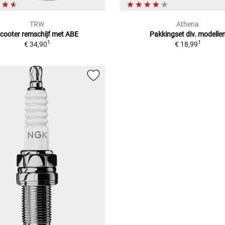
TRW
Athena
cooter remschijf met ABE
Pakkingset div. modelle
1
1
€ 34,90
€ 18,99