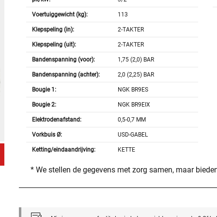
Voertuiggewicht (kg):
113
Klepspeling (in):
2-TAKTER
Klepspeling (uit):
2-TAKTER
Bandenspanning (voor):
1,75 (2,0) BAR
Bandenspanning (achter):
2,0 (2,25) BAR
Bougie 1:
NGK BR9ES
Bougie 2:
NGK BR9EIX
Elektrodenafstand:
0,5-0,7 MM
Vorkbuis Ø:
USD-GABEL
Ketting/eindaandrijving:
KETTE
* We stellen de gegevens met zorg samen, maar bieden