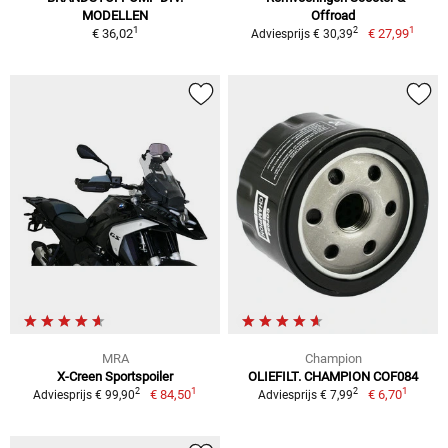
MODELLEN
Offroad
1
1
2
€ 36,02
€ 27,99
Adviesprijs € 30,39
MRA
Champion
X-Creen Sportspoiler
OLIEFILT. CHAMPION COF084
1
1
2
2
€ 84,50
€ 6,70
Adviesprijs € 99,90
Adviesprijs € 7,99