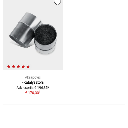
Akrapovic
-Katalysators
2
Adviesprijs € 196,35
1
€ 170,30