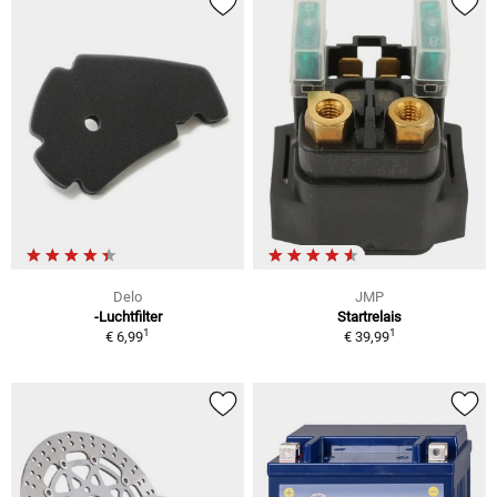
Delo
JMP
-Luchtfilter
Startrelais
1
1
€ 6,99
€ 39,99