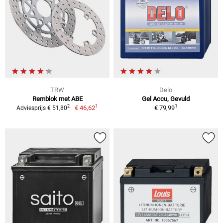
TRW
Delo
Remblok met ABE
Gel Accu, Gevuld
1
1
2
€ 46,62
€ 79,99
Adviesprijs € 51,80