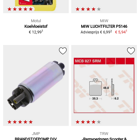
Motul
MIW
Koelvloeistof
MIW LUCHTFILTER P5146
1
1
2
€ 12,99
€ 5,94
Adviesprijs € 6,99
JMP
TRW
BRANDSTOFPOMP DIV.
-Remvoeringen Scooter &