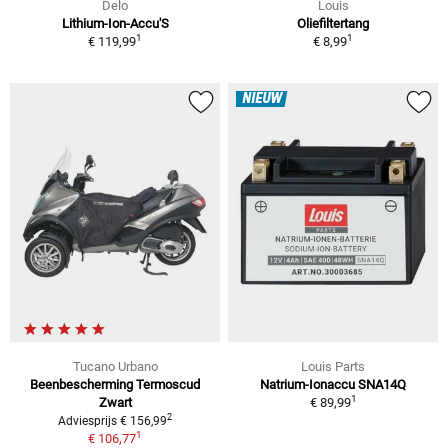
Delo
Louis
Lithium-Ion-Accu'S
Oliefiltertang
1
1
€ 119,99
€ 8,99
NIEUW
Tucano Urbano
Louis Parts
Beenbescherming Termoscud
Natrium-Ionaccu SNA14Q
1
Zwart
€ 89,99
2
Adviesprijs € 156,99
1
€ 106,77