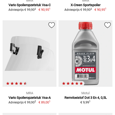
MRA
MRA
Vario Spoileropzetstuk Vsa-C
X-Creen Sportspoiler
1
1
2
2
€ 90,95
€ 90,95
Adviesprijs € 99,90
Adviesprijs € 99,90
MRA
Motul
Vario Spoileropzetstuk Vsa-A
Remvloeistof Dot 3 En 4, 0,5L
1
1
2
€ 89,00
€ 9,99
Adviesprijs € 99,90