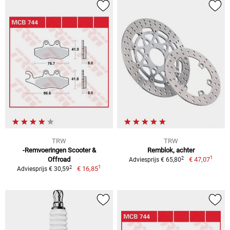
TRW
TRW
-Remvoeringen Scooter &
Remblok, achter
1
2
Offroad
€ 47,07
Adviesprijs € 65,80
1
2
€ 16,85
Adviesprijs € 30,59