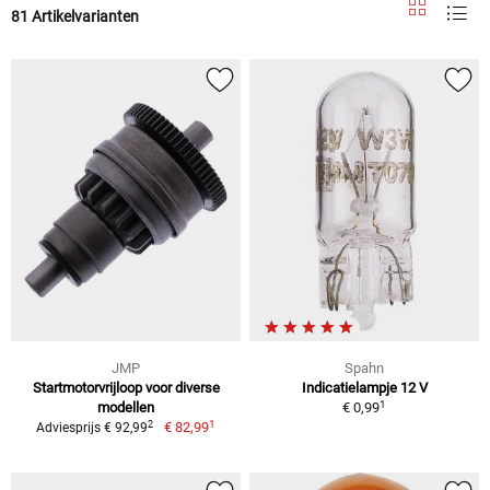
81 Artikelvarianten
JMP
Spahn
Startmotorvrijloop voor diverse
Indicatielampje 12 V
1
modellen
€ 0,99
1
2
€ 82,99
Adviesprijs € 92,99