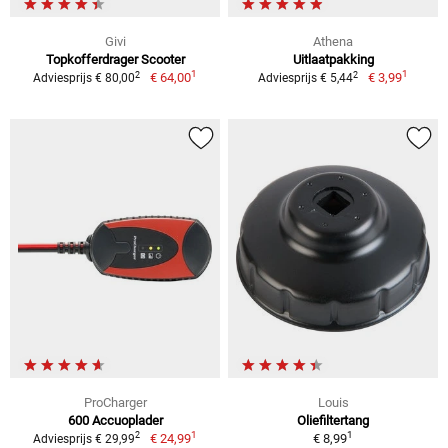
Givi
Athena
Topkofferdrager Scooter
Uitlaatpakking
1
1
2
2
€ 64,00
€ 3,99
Adviesprijs € 80,00
Adviesprijs € 5,44
ProCharger
Louis
600 Accuoplader
Oliefiltertang
1
1
2
€ 24,99
€ 8,99
Adviesprijs € 29,99