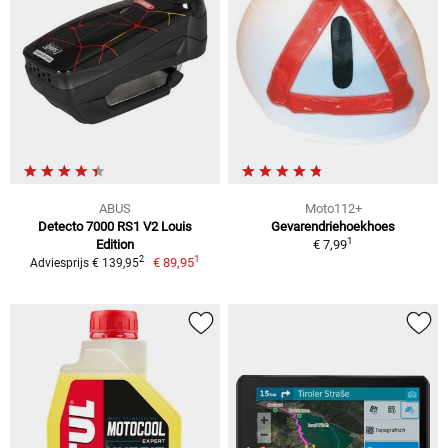
ABUS
Moto112+
Detecto 7000 RS1 V2 Louis
Gevarendriehoekhoes
1
Edition
€ 7,99
1
2
€ 89,95
Adviesprijs € 139,95