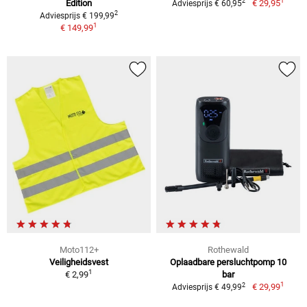
1
2
Edition
€ 29,95
Adviesprijs € 60,95
2
Adviesprijs € 199,99
1
€ 149,99
Moto112+
Rothewald
Veiligheidsvest
Oplaadbare persluchtpomp 10
1
€ 2,99
bar
1
2
€ 29,99
Adviesprijs € 49,99