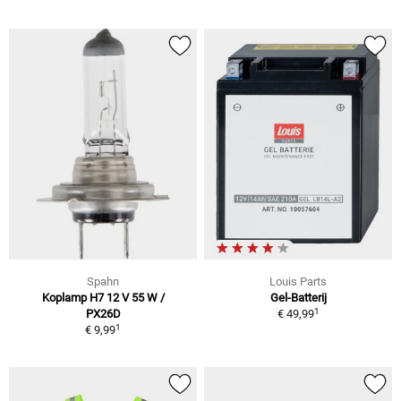
Spahn
Louis Parts
Koplamp H7 12 V 55 W /
Gel-Batterij
1
PX26D
€ 49,99
1
€ 9,99