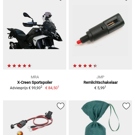
MRA
JMP
X-Creen Sportspoiler
Remlichtschakelaar
1
1
2
€ 84,50
€ 5,99
Adviesprijs € 99,90