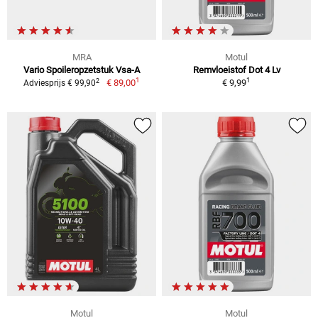
MRA
Motul
Vario Spoileropzetstuk Vsa-A
Remvloeistof Dot 4 Lv
1
1
2
€ 89,00
€ 9,99
Adviesprijs € 99,90
Motul
Motul