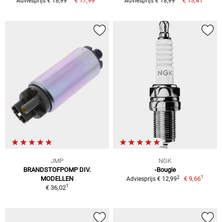
€ 17,99
€ 13,41
Adviesprijs € 18,99
Adviesprijs € 18,99
JMP
NGK
BRANDSTOFPOMP DIV.
-Bougie
1
2
MODELLEN
€ 9,66
Adviesprijs € 12,99
1
€ 36,02