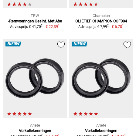
TRW
Champion
-Remvoeringen Gesint. Met Abe
OLIEFILT. CHAMPION COF084
1
1
2
2
€ 22,39
€ 6,70
Adviesprijs € 41,70
Adviesprijs € 7,99
NIEUW
NIEUW
Ariete
Ariete
Vorkoliekeerringen
Vorkoliekeerringen
1
1
2
2