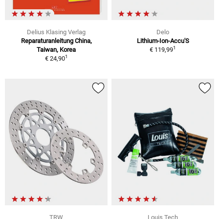
Delius Klasing Verlag
Delo
Reparaturanleitung China,
Lithium-Ion-Accu'S
1
Taiwan, Korea
€ 119,99
1
€ 24,90
TRW
Louis Tech