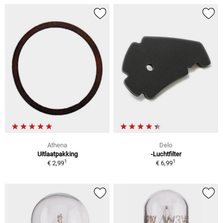
Athena
Delo
Uitlaatpakking
-Luchtfilter
1
1
€ 2,99
€ 6,99