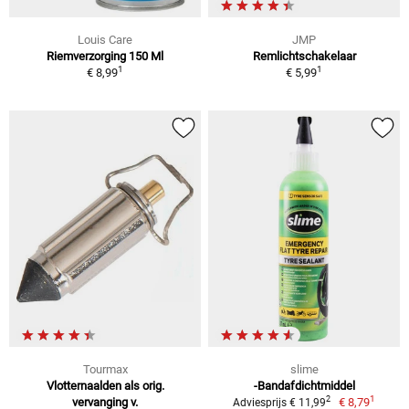
Louis Care
JMP
Riemverzorging 150 Ml
Remlichtschakelaar
1
1
€ 8,99
€ 5,99
Tourmax
slime
Vlotternaalden als orig.
-Bandafdichtmiddel
1
2
vervanging v.
€ 8,79
Adviesprijs € 11,99