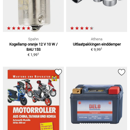
Spahn
Athena
Kogellamp oranje 12 V 10 W /
Uitlaatpakkingen einddemper
1
BAU 15S
€ 9,99
1
€ 1,99