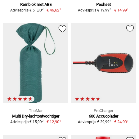
Remblok met ABE
Pechset
1
1
2
2
€ 46,62
€ 14,99
Adviesprijs € 51,80
Adviesprijs € 19,99
ThoMar
ProCharger
Multi Dry-luchtontvochtiger
600 Accuoplader
1
1
2
2
€ 12,90
€ 24,99
Adviesprijs € 15,99
Adviesprijs € 29,99