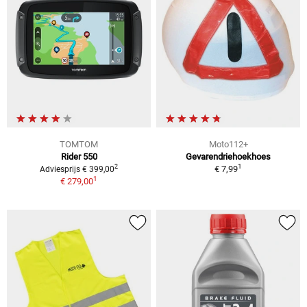
TOMTOM
Moto112+
Rider 550
Gevarendriehoekhoes
1
2
€ 7,99
Adviesprijs € 399,00
1
€ 279,00