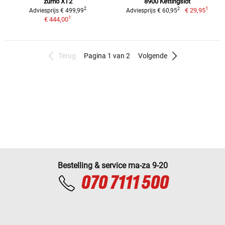
zumo XT2
8900 Kettingslot
1
2
2
€ 29,95
Adviesprijs € 499,99
Adviesprijs € 60,95
1
€ 444,00
Terug
Pagina 1 van 2
Volgende
Bestelling & service ma-za 9-20
070 7111 500