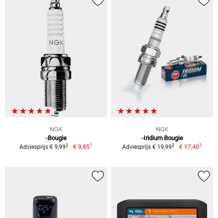
NGK
NGK
-Bougie
-Iridium Bougie
1
1
2
2
€ 9,85
€ 17,40
Adviesprijs € 9,99
Adviesprijs € 19,99