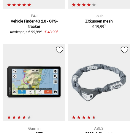
PAJ
Louis
Vehicle Finder 4G 2.0 - GPS-
Zitkussen mesh
1
tracker
€ 19,99
1
2
€ 43,99
Adviesprijs € 99,99
Garmin
ABUS