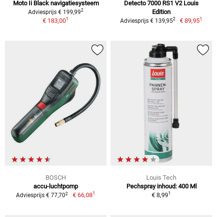
Moto Ii Black navigatiesysteem
Detecto 7000 RS1 V2 Louis
2
Edition
Adviesprijs € 199,99
1
1
2
€ 183,00
€ 89,95
Adviesprijs € 139,95
BOSCH
Louis Tech
accu-luchtpomp
Pechspray inhoud: 400 Ml
1
1
2
€ 66,08
€ 8,99
Adviesprijs € 77,70