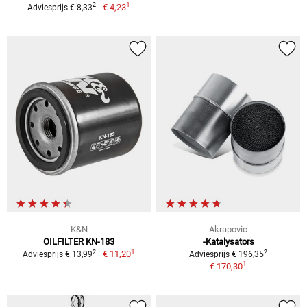
1
2
€ 4,23
Adviesprijs € 8,33
K&N
Akrapovic
OILFILTER KN-183
-Katalysators
1
2
2
€ 11,20
Adviesprijs € 13,99
Adviesprijs € 196,35
1
€ 170,30