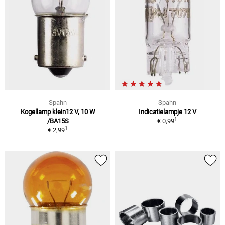
Spahn
Spahn
Kogellamp klein12 V, 10 W
Indicatielampje 12 V
1
/BA15S
€ 0,99
1
€ 2,99