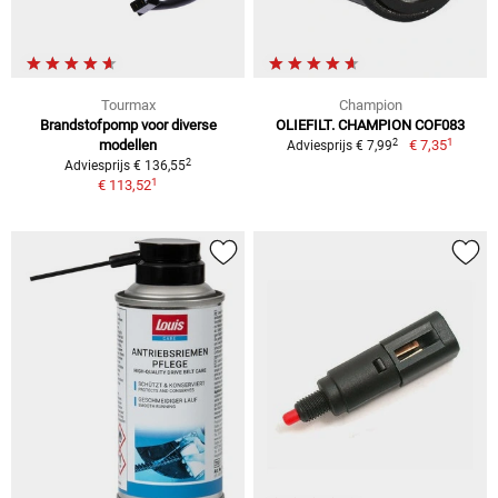
Tourmax
Champion
Brandstofpomp voor diverse
OLIEFILT. CHAMPION COF083
1
2
modellen
€ 7,35
Adviesprijs € 7,99
2
Adviesprijs € 136,55
1
€ 113,52