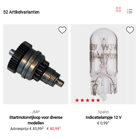
52 Artikelvarianten
JMP
Spahn
Startmotorvrijloop voor diverse
Indicatielampje 12 V
1
modellen
€ 0,99
1
2
€ 40,99
Adviesprijs € 45,99