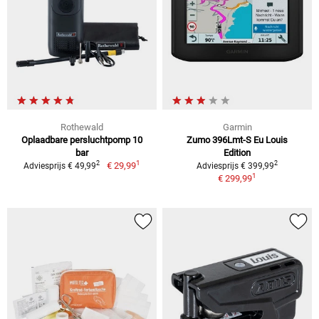
Rothewald
Garmin
Oplaadbare persluchtpomp 10
Zumo 396Lmt-S Eu Louis
bar
Edition
1
2
2
€ 29,99
Adviesprijs € 49,99
Adviesprijs € 399,99
1
€ 299,99