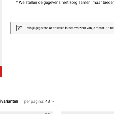
* We stellen de gegevens met zorg samen, maar bieden
Mis je gegevens of artikelen in het overzicht van je motor? Of h
elvarianten
per pagina
: