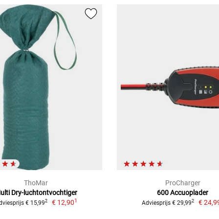
ThoMar
ProCharger
ulti Dry-luchtontvochtiger
600 Accuoplader
1
€ 12,90
€ 24,9
2
2
dviesprijs € 15,99
Adviesprijs € 29,99