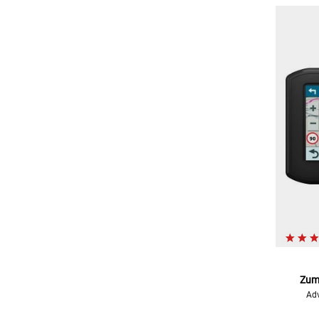
Zumo
Adv