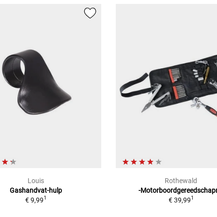
Louis
Rothewald
Gashandvat-hulp
-Motorboordgereedschapr
1
1
€ 9,99
€ 39,99