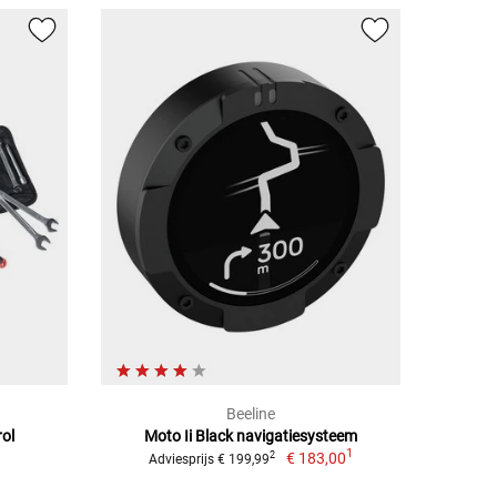
Beeline
ol
Moto Ii Black navigatiesysteem
1
€ 183,00
2
Adviesprijs € 199,99