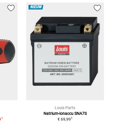
NIEUW
Louis Parts
Natrium-ionaccu SNA7S
1
1
9
€ 69,99