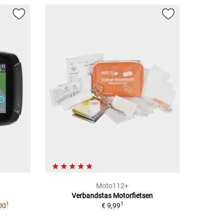
Moto112+
Verbandstas Motorfietsen
1
1
00
€ 9,99