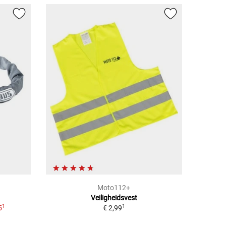
Moto112+
Veiligheidsvest
1
1
5
€ 2,99