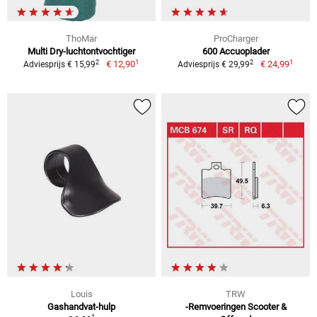
ThoMar
ProCharger
Multi Dry-luchtontvochtiger
600 Accuoplader
1
1
2
2
€ 12,90
€ 24,99
Adviesprijs € 15,99
Adviesprijs € 29,99
Louis
TRW
Gashandvat-hulp
-Remvoeringen Scooter &
1