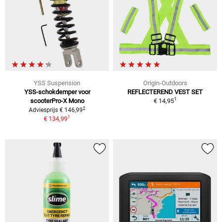
YSS Suspension
Origin-Outdoors
YSS-schokdemper voor
REFLECTEREND VEST SET
1
scooterPro-X Mono
€ 14,95
2
Adviesprijs € 146,99
1
€ 134,99