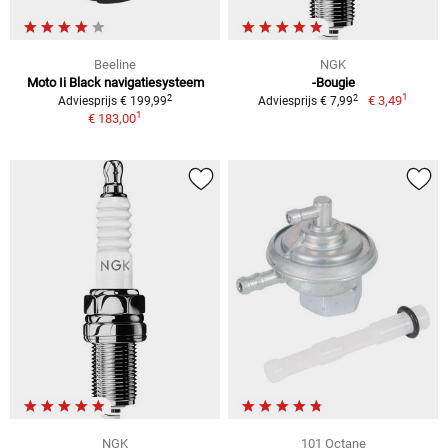
Beeline
NGK
Moto Ii Black navigatiesysteem
-Bougie
1
2
2
€ 3,49
Adviesprijs € 199,99
Adviesprijs € 7,99
1
€ 183,00
NGK
101 Octane