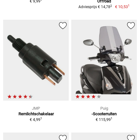
€ 9,99
Offroad
1
2
€ 10,53
Adviesprijs € 14,78
JMP
Puig
Remlichtschakelaar
-Scooterruiten
1
1
€ 4,99
€ 115,99