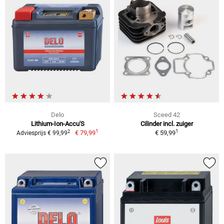
Delo
Sceed 42
Lithium-Ion-Accu'S
Cilinder incl. zuiger
1
1
2
€ 79,99
€ 59,99
Adviesprijs € 99,99