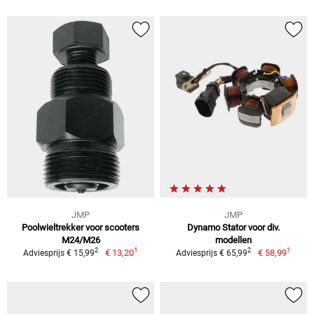
JMP
JMP
Poolwieltrekker voor scooters
Dynamo Stator voor div.
M24/M26
modellen
1
1
2
2
€ 13,20
€ 58,99
Adviesprijs € 15,99
Adviesprijs € 65,99