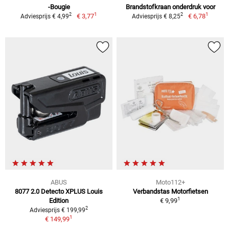
-Bougie
Brandstofkraan onderdruk voor
1
1
2
2
€ 3,77
€ 6,78
Adviesprijs € 4,99
Adviesprijs € 8,25
ABUS
Moto112+
8077 2.0 Detecto XPLUS Louis
Verbandstas Motorfietsen
1
Edition
€ 9,99
2
Adviesprijs € 199,99
1
€ 149,99