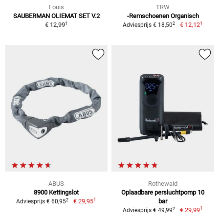
Louis
TRW
SAUBERMAN OLIEMAT SET V.2
-Remschoenen Organisch
1
1
2
€ 12,99
€ 12,12
Adviesprijs € 18,50
ABUS
Rothewald
8900 Kettingslot
Oplaadbare persluchtpomp 10
1
2
€ 29,95
bar
Adviesprijs € 60,95
1
2
€ 29,99
Adviesprijs € 49,99