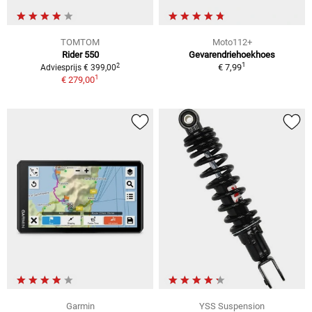
TOMTOM
Moto112+
Rider 550
Gevarendriehoekhoes
1
2
€ 7,99
Adviesprijs € 399,00
1
€ 279,00
Garmin
YSS Suspension