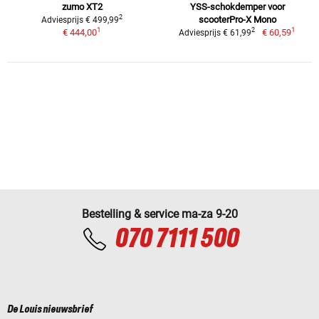
zumo XT2
YSS-schokdemper voor
2
scooterPro-X Mono
Adviesprijs € 499,99
1
1
2
€ 444,00
€ 60,59
Adviesprijs € 61,99
Bestelling & service ma-za 9-20
070 7111 500
De Louis nieuwsbrief