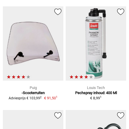
Puig
Louis Tech
-Scooterruiten
Pechspray inhoud: 400 Ml
1
1
2
€ 91,50
€ 8,99
Adviesprijs € 103,99