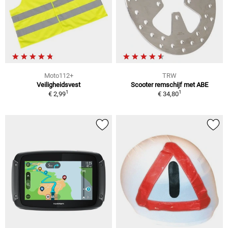
Moto112+
TRW
Veiligheidsvest
Scooter remschijf met ABE
1
1
€ 2,99
€ 34,80