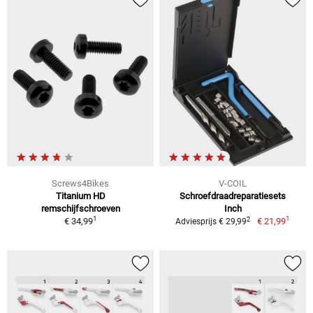
Screws4Bikes
V-COIL
Titanium HD
Schroefdraadreparatiesets
remschijfschroeven
Inch
1
1
2
€ 34,99
€ 21,99
Adviesprijs € 29,99