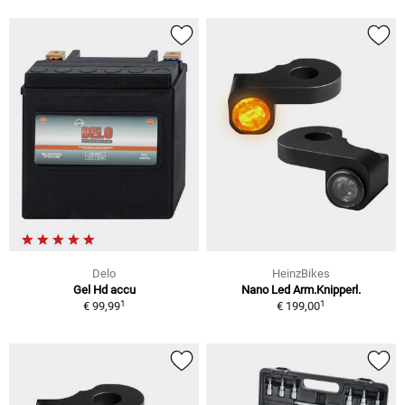
Delo
HeinzBikes
Gel Hd accu
Nano Led Arm.Knipperl.
1
1
€ 99,99
€ 199,00