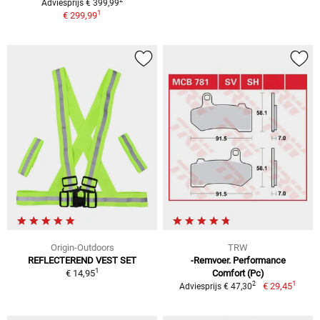
2
Adviesprijs € 399,99
1
€ 299,99
Origin-Outdoors
TRW
REFLECTEREND VEST SET
-Remvoer. Performance
1
€ 14,95
Comfort (Pc)
1
2
€ 29,45
Adviesprijs € 47,30