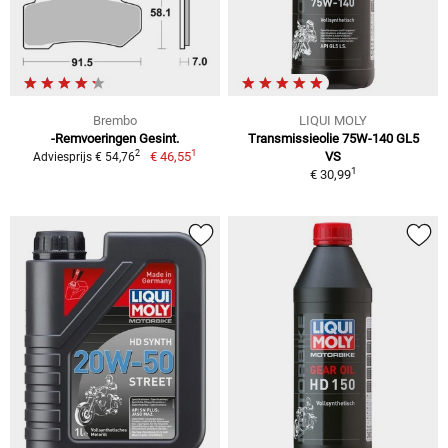
Brembo
LIQUI MOLY
-Remvoeringen Gesint.
Transmissieolie 75W-140 GL5
1
2
€ 46,55
VS
Adviesprijs € 54,76
1
€ 30,99