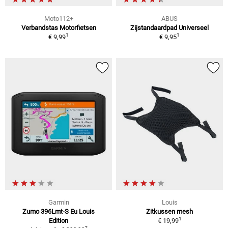
Moto112+
ABUS
Verbandstas Motorfietsen
Zijstandaardpad Universeel
1
1
€ 9,99
€ 9,95
Garmin
Louis
Zumo 396Lmt-S Eu Louis
Zitkussen mesh
1
Edition
€ 19,99