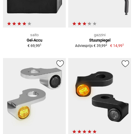
saito
gazzini
Gel-Accu
Stuurspiegel
1
1
2
€ 69,99
€ 14,99
Adviesprijs € 39,99