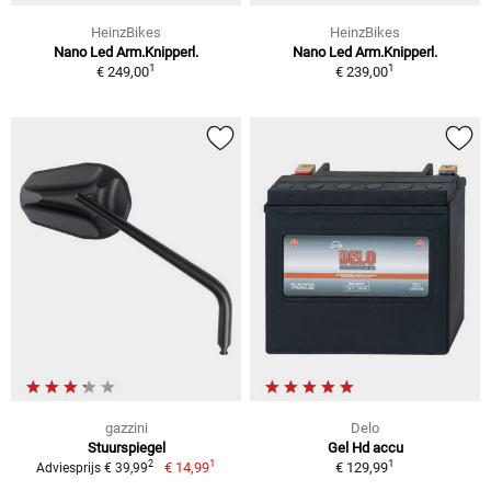
HeinzBikes
HeinzBikes
Nano Led Arm.Knipperl.
Nano Led Arm.Knipperl.
1
1
€ 249,00
€ 239,00
gazzini
Delo
Stuurspiegel
Gel Hd accu
1
1
2
€ 14,99
€ 129,99
Adviesprijs € 39,99