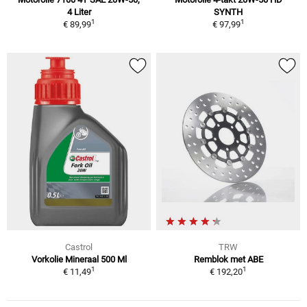
4 Liter
SYNTH
1
1
€ 89,99
€ 97,99
Castrol
TRW
Vorkolie Mineraal 500 Ml
Remblok met ABE
1
1
€ 11,49
€ 192,20