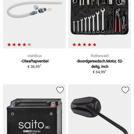
stahlbus
Rothewald
-Olieaftapventiel
-Boordgereedsch.Motor, 52-
1
€ 36,95
delig, inch
1
€ 64,99