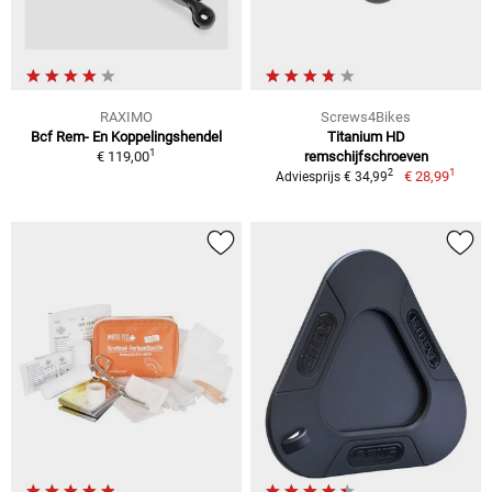
RAXIMO
Screws4Bikes
Bcf Rem- En Koppelingshendel
Titanium HD
1
€ 119,00
remschijfschroeven
1
2
€ 28,99
Adviesprijs € 34,99