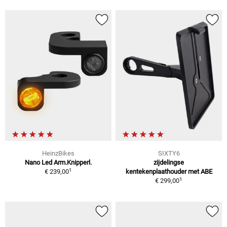
HeinzBikes
SIXTY6
Nano Led Arm.Knipperl.
zijdelingse
1
€ 239,00
kentekenplaathouder met ABE
1
€ 299,00