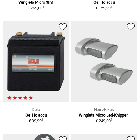
Winglets Micro 3In1
Gel Hd accu
1
1
€ 269,00
€ 129,99
Delo
HeinzBikes
Gel Hd accu
Winglets Micro Led-Knipperl.
1
1
€ 99,99
€ 249,00