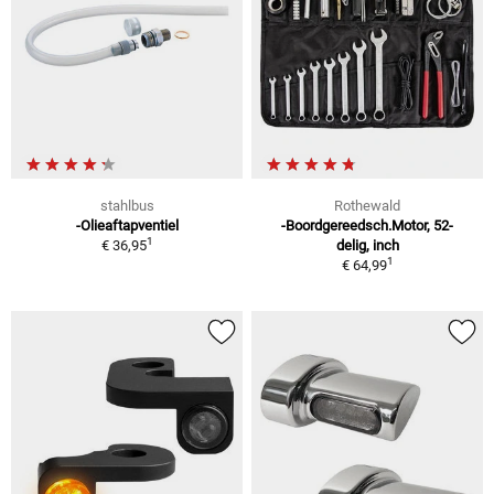
stahlbus
Rothewald
-Olieaftapventiel
-Boordgereedsch.Motor, 52-
1
€ 36,95
delig, inch
1
€ 64,99