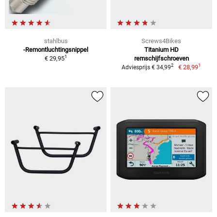
stahlbus
Screws4Bikes
-Remontluchtingsnippel
Titanium HD
1
€ 29,95
remschijfschroeven
1
2
€ 28,99
Adviesprijs € 34,99