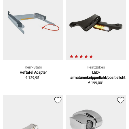
Kern-Stabi
HeinzBikes
Heftafel Adapter
LED-
1
€ 129,95
armaturenknipperlicht/positielicht
1
€ 199,00