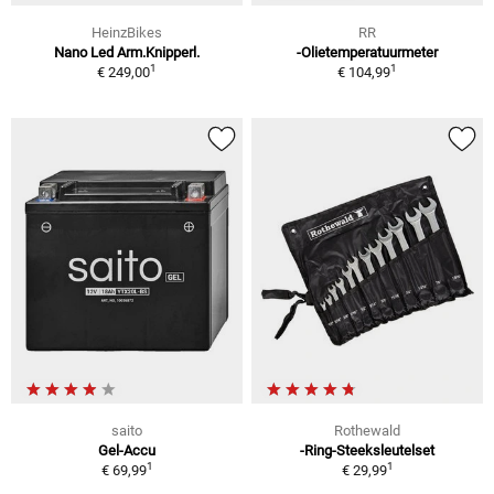
HeinzBikes
RR
Nano Led Arm.Knipperl.
-Olietemperatuurmeter
1
1
€ 249,00
€ 104,99
saito
Rothewald
Gel-Accu
-Ring-Steeksleutelset
1
1
€ 69,99
€ 29,99