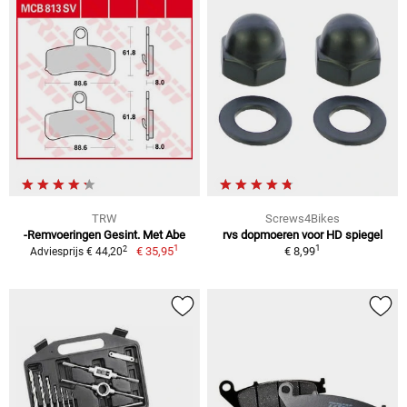
TRW
Screws4Bikes
-Remvoeringen Gesint. Met Abe
rvs dopmoeren voor HD spiegel
1
1
2
€ 35,95
€ 8,99
Adviesprijs € 44,20