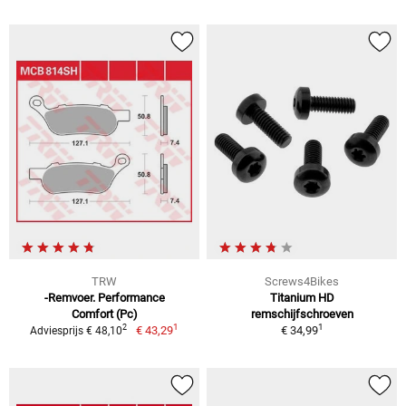
TRW
Screws4Bikes
-Remvoer. Performance
Titanium HD
Comfort (Pc)
remschijfschroeven
1
1
2
€ 43,29
€ 34,99
Adviesprijs € 48,10