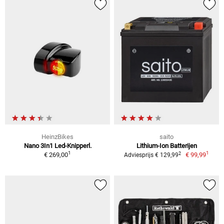
HeinzBikes
saito
Nano 3In1 Led-Knipperl.
Lithium-Ion Batterijen
1
1
2
€ 269,00
€ 99,99
Adviesprijs € 129,99