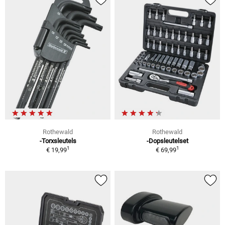
Rothewald
Rothewald
-Torxsleutels
-Dopsleutelset
1
1
€ 19,99
€ 69,99