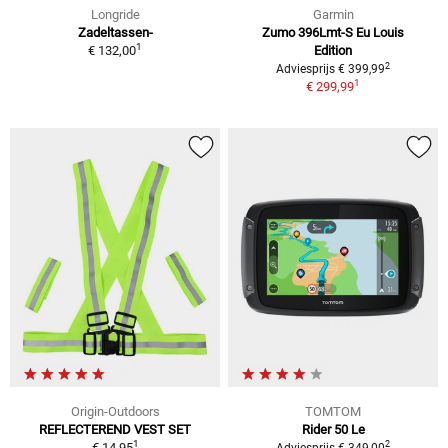
Longride
Garmin
Zadeltassen-
Zumo 396Lmt-S Eu Louis
1
€ 132,00
Edition
2
Adviesprijs € 399,99
1
€ 299,99
Origin-Outdoors
TOMTOM
REFLECTEREND VEST SET
Rider 50 Le
1
2
€ 14,95
Adviesprijs € 349,00