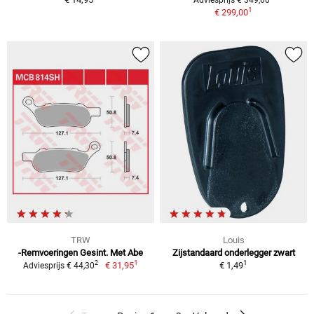
1
€ 299,00
TRW
Louis
-Remvoeringen Gesint. Met Abe
Zijstandaard onderlegger zwart
1
1
2
€ 31,95
€ 1,49
Adviesprijs € 44,30