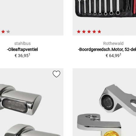
stahlbus
Rothewald
-Olieaftapventiel
-Boordgereedsch.Motor, 52-deli
1
1
€ 36,95
€ 64,99