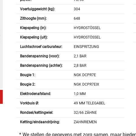
Voertuiggewicht (kg):
304
Zithoogte (mm):
648
Klepspeling (in):
HYDROSTÖSSEL
Klepspeling (uit):
HYDROSTÖSSEL
Luchtschroef carburateur:
EINSPRITZUNG
Bandenspanning (voor):
2,1 BAR
Bandenspanning (achter):
2,8 BAR
Bougie 1:
NGK DCPR7E
Bougie 2:
NGK DCPR7EIX
Elektrodenafstand:
1,0 MM
Vorkbuis Ø:
49 MM TELEGABEL
Rondsel/kettingwiel:
32/66 ZÄHNE
Ketting/eindaandrijving:
ZAHNRIEMEN
* We stellen de gegevens met zorg samen, maar bieden