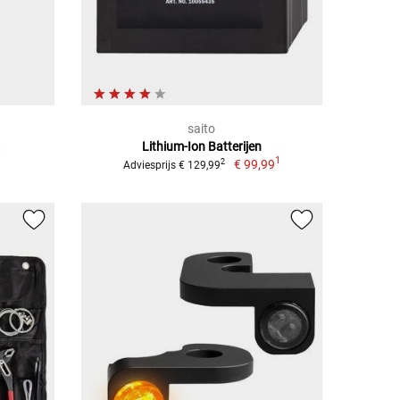
saito
.
Lithium-Ion Batterijen
1
€ 99,99
2
Adviesprijs € 129,99