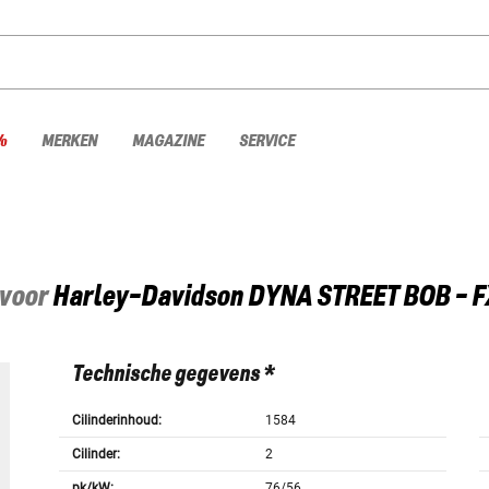
%
MERKEN
MAGAZINE
SERVICE
 voor
Harley-Davidson
DYNA STREET BOB - 
Technische gegevens *
Cilinderinhoud:
1584
Cilinder:
2
pk/kW:
76/56