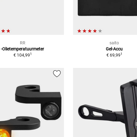
RR
saito
-Olietemperatuurmeter
Gel-Accu
1
1
€ 104,99
€ 69,99