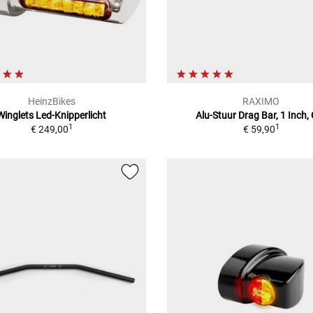
HeinzBikes
RAXIMO
Winglets Led-Knipperlicht
Alu-Stuur Drag Bar, 1 Inch,
1
1
€ 249,00
€ 59,90