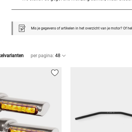
Mis je gegevens of artikelen in het overzicht van je motor? Of h
kelvarianten
per pagina
: