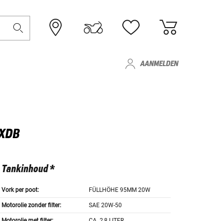
AANMELDEN
FXDB
Tankinhoud *
Vork per poot:
FÜLLHÖHE 95MM 20W
Motorolie zonder filter:
SAE 20W-50
Motorolie met filter:
CA. 2,8 LITER