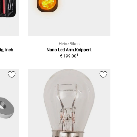
HeinzBikes
g, inch
Nano Led Arm.Knipperl.
1
€ 199,00