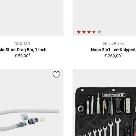
RAXIMO
HeinzBikes
Alu-Stuur Drag Bar, 1 Inch
Nano 3In1 Led-Knipperl
1
1
€ 59,90
€ 269,00