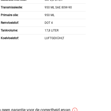
Transmissieolie:
950 ML SAE 80W-90
Primaire olie:
950 ML
Remvloeistof:
DOT 4
Tankvolume:
17,8 LITER
Koelvloeistof:
LUFTGEKÜHLT
 geen garantie voor de correctheid ervan