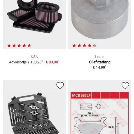
K&N
Louis
1
2
€ 83,88
Oliefiltertang
Adviesprijs € 103,26
1
€ 14,99