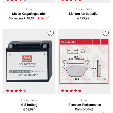
TRW
Louis Parts
Stalen Koppelingsplaten
Lithium-ion batterijen
1
1
2
€ 36,36
€ 199,99
Adviesprijs € 40,40
Louis Parts
TRW
Gel-Batterij
-Remvoer. Performance
1
€ 69,99
Comfort (Pc)
1