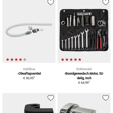
stahlbus
Rothewald
-Olieaftapventiel
-Boordgereedsch.Motor, 52-
1
€ 36,95
delig, inch
1
€ 64,99