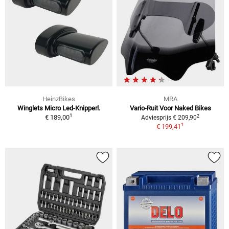
HeinzBikes
MRA
Winglets Micro Led-Knipperl.
Vario-Ruit Voor Naked Bikes
1
2
€ 189,00
Adviesprijs € 209,90
1
€ 199,41