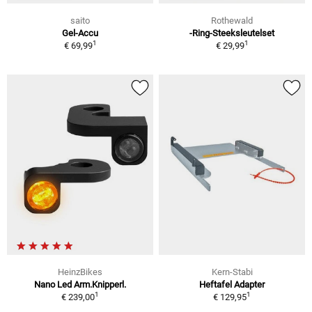
saito
Rothewald
Gel-Accu
-Ring-Steeksleutelset
1
1
€ 69,99
€ 29,99
HeinzBikes
Kern-Stabi
Nano Led Arm.Knipperl.
Heftafel Adapter
1
1
€ 239,00
€ 129,95