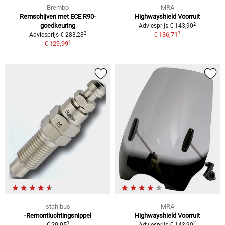
Brembo
MRA
Remschijven met ECE R90-
Highwayshield Voorruit
2
goedkeuring
Adviesprijs € 143,90
1
2
€ 136,71
Adviesprijs € 283,28
1
€ 129,99
stahlbus
MRA
-Remontluchtingsnippel
Highwayshield Voorruit
1
2
€ 29,95
Adviesprijs € 143,90