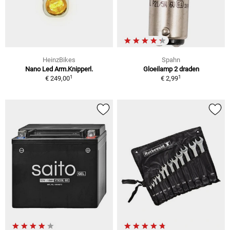
HeinzBikes
Spahn
Nano Led Arm.Knipperl.
Gloeilamp 2 draden
1
1
€ 249,00
€ 2,99