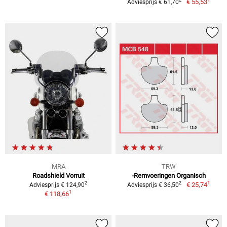
2
€ 55,53
Adviesprijs € 61,70
MRA
TRW
Roadshield Vorruit
-Remvoeringen Organisch
1
2
2
€ 25,74
Adviesprijs € 124,90
Adviesprijs € 36,50
1
€ 118,66