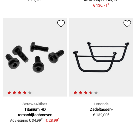
1
€ 136,71
Screws4Bikes
Longride
Titanium HD
Zadeltassen-
1
remschijfschroeven
€ 132,00
1
2
€ 28,99
Adviesprijs € 34,99