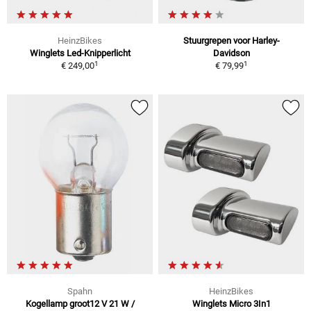
HeinzBikes
Stuurgrepen voor Harley-
Winglets Led-Knipperlicht
Davidson
1
1
€ 249,00
€ 79,99
Spahn
HeinzBikes
Kogellamp groot12 V 21 W /
Winglets Micro 3In1