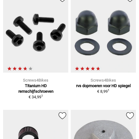
Screws4Bikes
Screws4Bikes
Titanium HD
rvs dopmoeren voor HD spiegel
1
remschijfschroeven
€ 8,99
1
€ 34,99