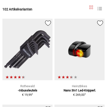
102 Artikelvarianten
Rothewald
HeinzBikes
-Inbussleutels
Nano 3In1 Led-Knipperl.
1
1
€ 19,99
€ 269,00