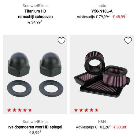
Screws4Bikes
saito
Titanium HD
Y50-N18L-A
1
2
remschijfschroeven
€ 48,99
Adviesprijs € 79,99
1
€ 34,99
Screws4Bikes
K&N
1
2
rvs dopmoeren voor HD spiegel
€ 83,88
Adviesprijs € 103,26
1
€ 8,99