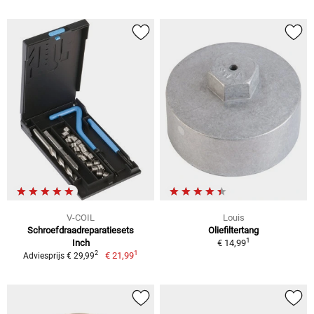
V-COIL
Louis
Schroefdraadreparatiesets
Oliefiltertang
1
Inch
€ 14,99
1
2
€ 21,99
Adviesprijs € 29,99