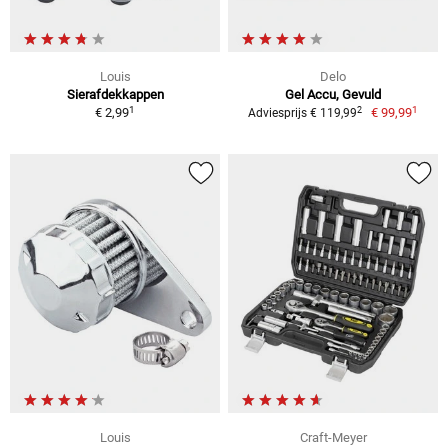
Louis
Delo
Sierafdekkappen
Gel Accu, Gevuld
1
1
2
€ 2,99
€ 99,99
Adviesprijs € 119,99
Louis
Craft-Meyer