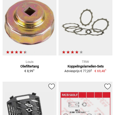
Louis
TRW
Oliefiltertang
Koppelingslamellen-Sets
1
1
2
€ 8,99
€ 69,48
Adviesprijs € 77,20