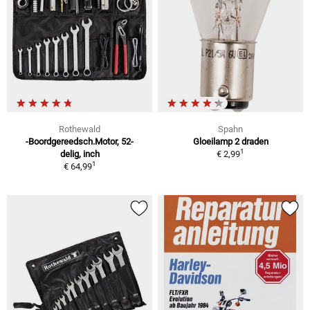
Rothewald
Spahn
-Boordgereedsch.Motor, 52-
Gloeilamp 2 draden
1
delig, inch
€ 2,99
1
€ 64,99