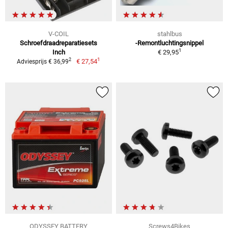
V-COIL
stahlbus
Schroefdraadreparatiesets
-Remontluchtingsnippel
1
Inch
€ 29,95
1
2
€ 27,54
Adviesprijs € 36,99
ODYSSEY BATTERY
Screws4Bikes