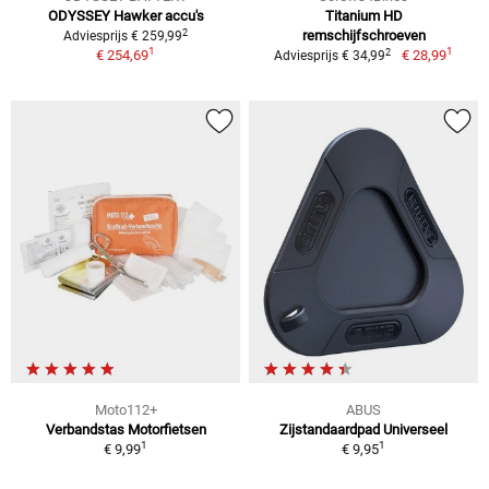
ODYSSEY Hawker accu's
Titanium HD
2
remschijfschroeven
Adviesprijs € 259,99
1
1
2
€ 254,69
€ 28,99
Adviesprijs € 34,99
Moto112+
ABUS
Verbandstas Motorfietsen
Zijstandaardpad Universeel
1
1
€ 9,99
€ 9,95