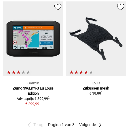
Garmin
Louis
Zumo 396Lmt-S Eu Louis
Zitkussen mesh
1
Edition
€ 19,99
2
Adviesprijs € 399,99
1
€ 299,99
Terug
Pagina 1 van 3
Volgende