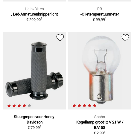
HeinzBikes
RR
, Led-Armaturenknipperlicht
-Olietemperatuurmeter
1
1
€ 209,00
€ 99,99
Stuurgrepen voor Harley-
Spahn
Davidson
Kogellamp groot12 V 21 W /
1
€ 79,99
BA15S
1
€ 2,99