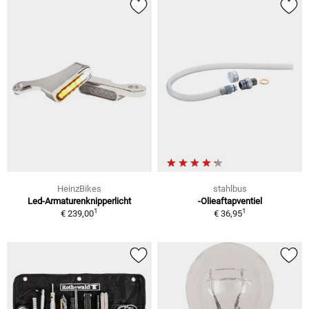
HeinzBikes
stahlbus
Led-Armaturenknipperlicht
-Olieaftapventiel
1
1
€ 239,00
€ 36,95