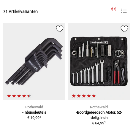
71 Artikelvarianten
Rothewald
Rothewald
-Inbussleutels
-Boordgereedsch.Motor, 52-
1
€ 19,99
delig, inch
1
€ 64,99