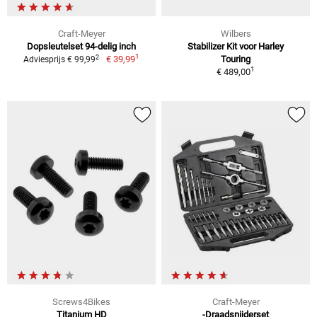
Craft-Meyer
Wilbers
Dopsleutelset 94-delig inch
Stabilizer Kit voor Harley
1
2
€ 39,99
Touring
Adviesprijs € 99,99
1
€ 489,00
Screws4Bikes
Craft-Meyer
Titanium HD
-Draadsnijderset