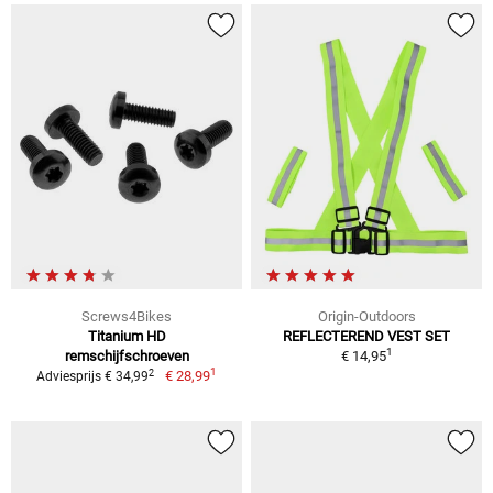
Screws4Bikes
Origin-Outdoors
Titanium HD
REFLECTEREND VEST SET
1
remschijfschroeven
€ 14,95
1
2
€ 28,99
Adviesprijs € 34,99