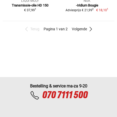
LIQUI MOLY
NGK
Transmissie-olie HD 150
-Iridium Bougie
1
1
2
€ 37,99
€ 18,10
Adviesprijs € 21,99
Terug
Pagina 1 van 2
Volgende
Bestelling & service ma-za 9-20
070 7111 500