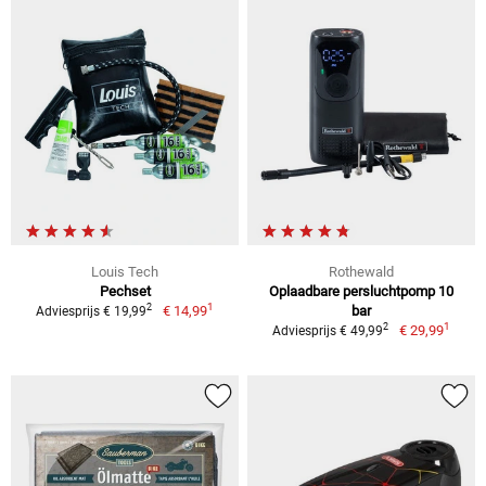
Louis Tech
Rothewald
Pechset
Oplaadbare persluchtpomp 10
1
2
€ 14,99
bar
Adviesprijs € 19,99
1
2
€ 29,99
Adviesprijs € 49,99