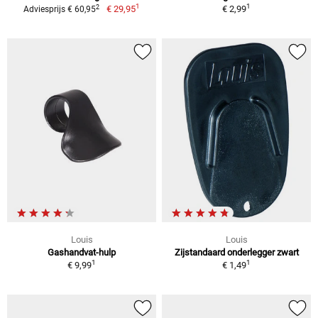
1
1
2
€ 29,95
€ 2,99
Adviesprijs € 60,95
Louis
Louis
Gashandvat-hulp
Zijstandaard onderlegger zwart
1
1
€ 9,99
€ 1,49