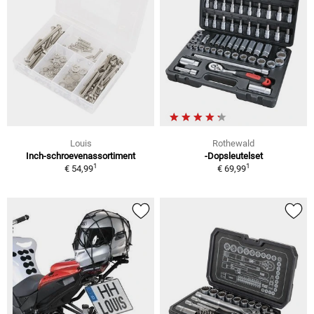
Louis
Rothewald
Inch-schroevenassortiment
-Dopsleutelset
1
1
€ 54,99
€ 69,99