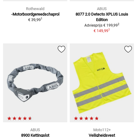
Rothewald
ABUS
-Motorboordgereedschaprol
8077 2.0 Detecto XPLUS Louis
1
€ 39,99
Edition
2
Adviesprijs € 199,99
1
€ 149,99
ABUS
Moto112+
8900 Kettingslot
Veiligheidsvest