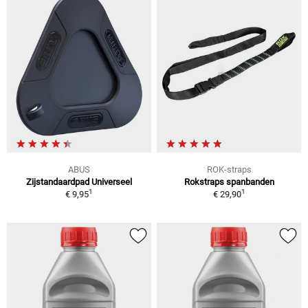
ABUS
ROK-straps
Zijstandaardpad Universeel
Rokstraps spanbanden
1
1
€ 9,95
€ 29,90