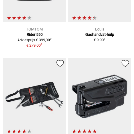
TOMTOM
Louis
Rider 550
Gashandvat-hulp
1
2
€ 9,99
Adviesprijs € 399,00
1
€ 279,00