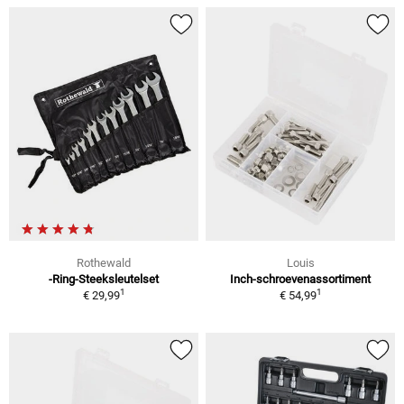
Rothewald
Louis
-Ring-Steeksleutelset
Inch-schroevenassortiment
1
1
€ 29,99
€ 54,99