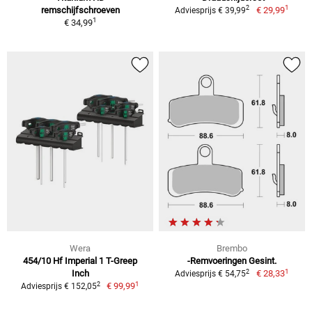
1
2
remschijfschroeven
€ 29,99
Adviesprijs € 39,99
1
€ 34,99
Wera
Brembo
454/10 Hf Imperial 1 T-Greep
-Remvoeringen Gesint.
1
2
Inch
€ 28,33
Adviesprijs € 54,75
1
2
€ 99,99
Adviesprijs € 152,05