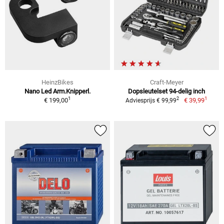
HeinzBikes
Craft-Meyer
Nano Led Arm.Knipperl.
Dopsleutelset 94-delig inch
1
1
2
€ 199,00
€ 39,99
Adviesprijs € 99,99