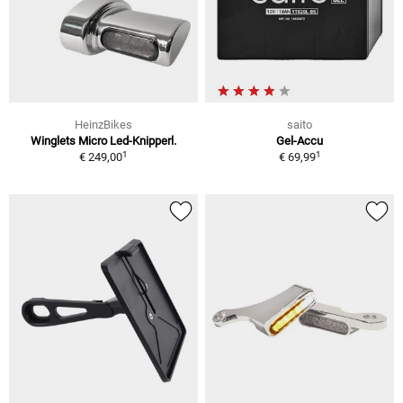
HeinzBikes
saito
Winglets Micro Led-Knipperl.
Gel-Accu
1
1
€ 249,00
€ 69,99