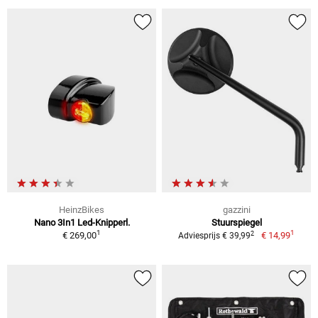
HeinzBikes
gazzini
Nano 3In1 Led-Knipperl.
Stuurspiegel
1
1
2
€ 269,00
€ 14,99
Adviesprijs € 39,99