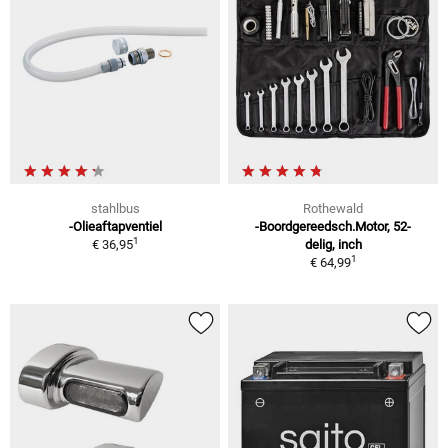
stahlbus
Rothewald
-Olieaftapventiel
-Boordgereedsch.Motor, 52-
1
€ 36,95
delig, inch
1
€ 64,99