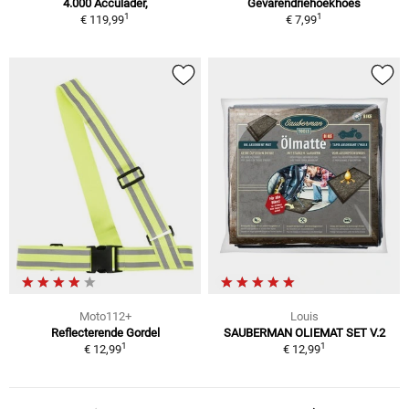
4.000 Acculader,
Gevarendriehoekhoes
1
1
€ 119,99
€ 7,99
Moto112+
Louis
Reflecterende Gordel
SAUBERMAN OLIEMAT SET V.2
1
1
€ 12,99
€ 12,99