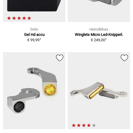
Delo
HeinzBikes
Gel Hd accu
Winglets Micro Led-Knipperl.
1
1
€ 99,99
€ 249,00