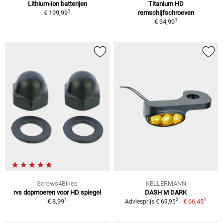
Lithium-ion batterijen
Titanium HD
1
€ 199,99
remschijfschroeven
1
€ 34,99
Screws4Bikes
KELLERMANN
rvs dopmoeren voor HD spiegel
DASH M DARK
1
1
2
€ 8,99
€ 66,45
Adviesprijs € 69,95