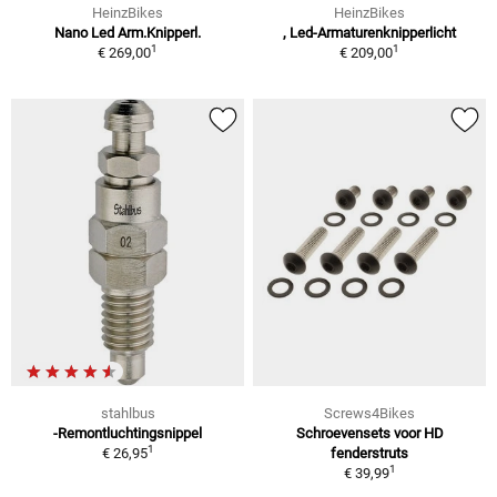
HeinzBikes
HeinzBikes
Nano Led Arm.Knipperl.
, Led-Armaturenknipperlicht
1
1
€ 269,00
€ 209,00
stahlbus
Screws4Bikes
-Remontluchtingsnippel
Schroevensets voor HD
1
€ 26,95
fenderstruts
1
€ 39,99