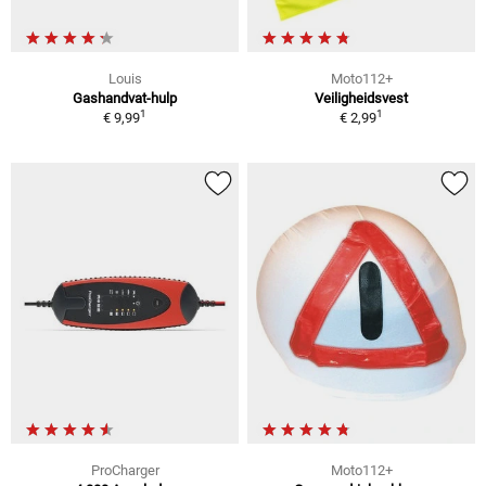
Louis
Moto112+
Gashandvat-hulp
Veiligheidsvest
1
1
€ 9,99
€ 2,99
ProCharger
Moto112+