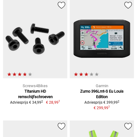
Screws4Bikes
Garmin
Titanium HD
Zumo 396Lmt-S Eu Louis
remschijfschroeven
Edition
1
2
2
€ 28,99
Adviesprijs € 34,99
Adviesprijs € 399,99
1
€ 299,99