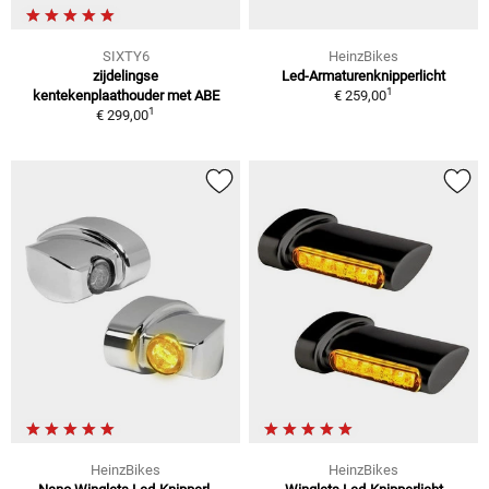
SIXTY6
HeinzBikes
zijdelingse
Led-Armaturenknipperlicht
1
kentekenplaathouder met ABE
€ 259,00
1
€ 299,00
HeinzBikes
HeinzBikes